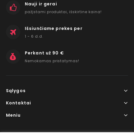
Nauji ir gerai
pažįstami produktai, išskirtine kaina!
Išsiunčiame prekes per
1 - 6 d.d.
Perkant už 90 €
Nemokamas pristatymas!
Sąlygos
Kontaktai
Meniu