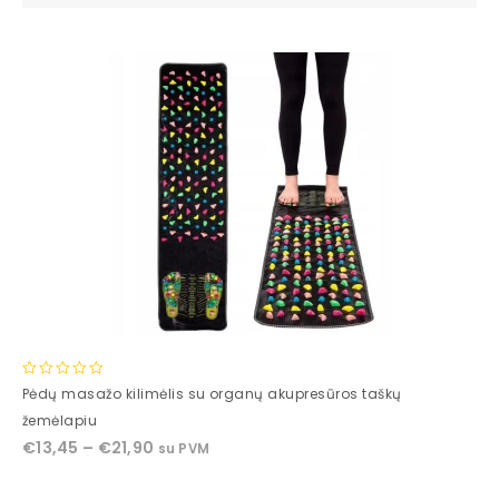
0
Pėdų masažo kilimėlis su organų akupresūros taškų
out
žemėlapiu
of
€
13,45
–
€
21,90
su PVM
5