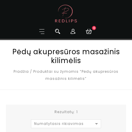
0
Pėdų akupresūros masažinis
kilimėlis
Pradžia
/
Produktai su žymomis “Pėdų akupresūros
masažinis kilimėlis”
Rezultatų: 1
Numatytasis rikiavimas