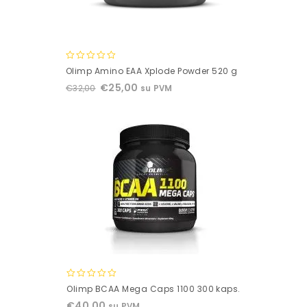
0
Olimp Amino EAA Xplode Powder 520 g
out
€
25,00
€
32,00
su PVM
of
5
0
Olimp BCAA Mega Caps 1100 300 kaps.
out
€
40,00
su PVM