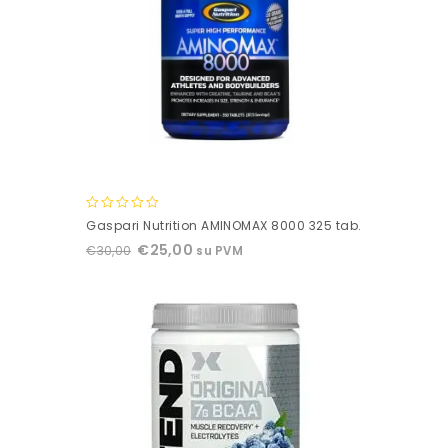
0
Gaspari Nutrition AMINOMAX 8000 325 tab.
out
€
25,00
€
30,00
su PVM
of
5