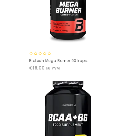
0
Biotech Mega Burner 90 kaps.
out
€
18,00
su PVM
of
5