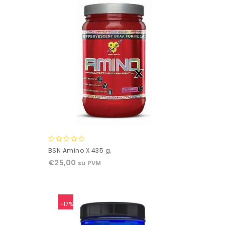
0
BSN Amino X 435 g.
out
€
25,00
su PVM
of
5
-17%