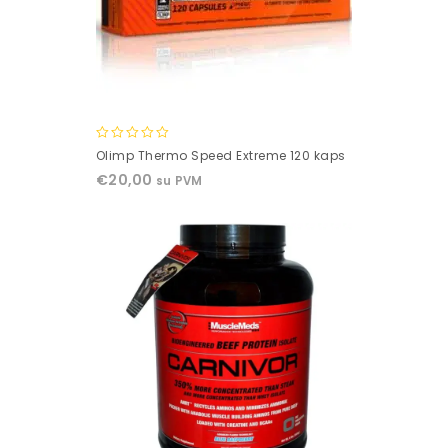
0
Olimp Thermo Speed Extreme 120 kaps
out
€
20,00
su PVM
of
5