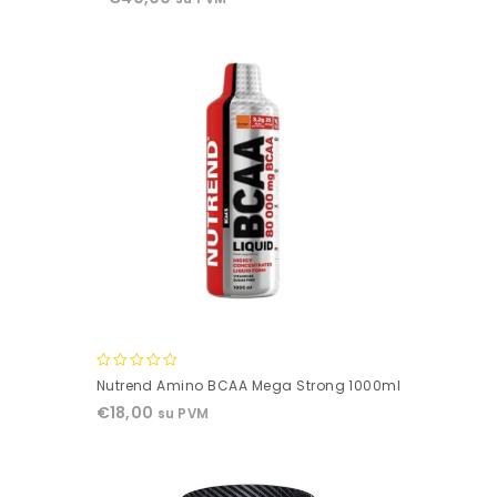
of
5
0
Nutrend Amino BCAA Mega Strong 1000ml
out
€
18,00
su PVM
of
5