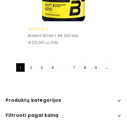
0
Biotech BCAA + B6 200 tab.
out
€
20,00
su PVM
of
5
1
2
3
4
…
7
8
9
→
Produktų kategorijos
Filtruoti pagal kainą