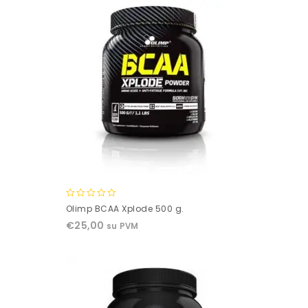
0
Olimp BCAA Xplode 500 g.
out
€
25,00
su PVM
of
5