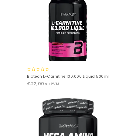
0
Biotech L-Carnitine 100.000 Liquid 500ml
out
€
22,00
su PVM
of
5