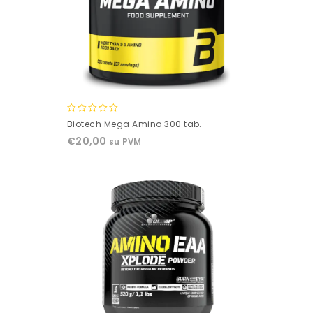
0
Biotech Mega Amino 300 tab.
out
€
20,00
su PVM
of
5