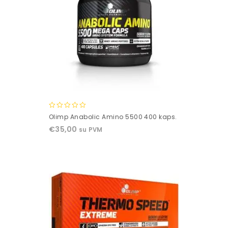
0
Olimp Anabolic Amino 5500 400 kaps.
out
€
35,00
su PVM
of
5