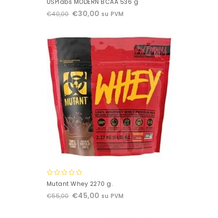
USPlabs MODERN BCAA 536 g
out
€
30,00
€
40,00
su PVM
of
5
0
Mutant Whey 2270 g.
out
€
45,00
€
55,00
su PVM
of
5