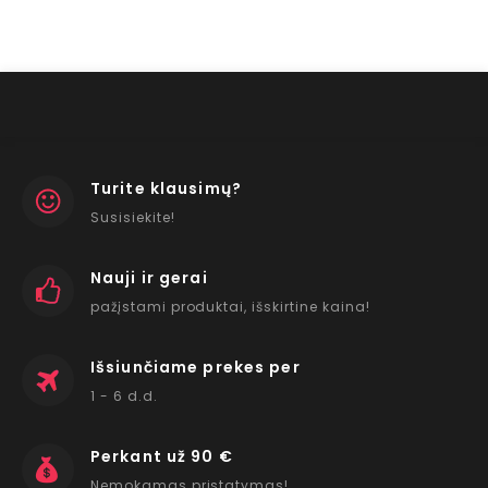
Turite klausimų?
Susisiekite!
Nauji ir gerai
pažįstami produktai, išskirtine kaina!
Išsiunčiame prekes per
1 - 6 d.d.
Perkant už 90 €
Nemokamas pristatymas!