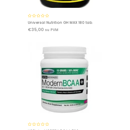
0
Universal Nutrition GH MAX 180 tab.
out
€
35,00
su PVM
of
5
0