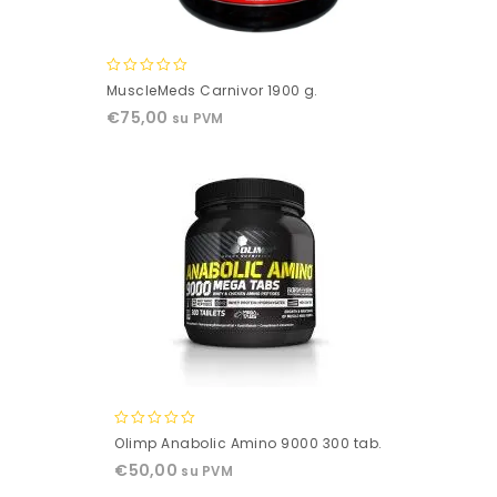
0
MuscleMeds Carnivor 1900 g.
out
€
75,00
su PVM
of
5
0
Olimp Anabolic Amino 9000 300 tab.
out
€
50,00
su PVM
of