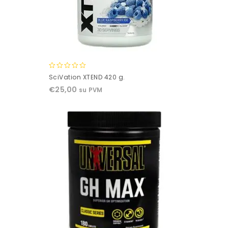
0
SciVation XTEND 420 g.
out
€
25,00
su PVM
of
5