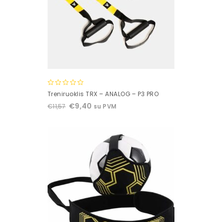
0
Treniruoklis TRX – ANALOG – P3 PRO
out
€
9,40
€
11,57
su PVM
of
5