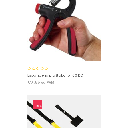
0
Espanderis plaštakai 5-60 KG
out
€
7,66
su PVM
of
5
-19%