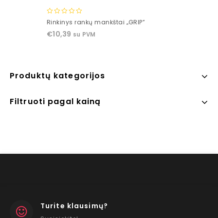
0
Rinkinys rankų mankštai „GRIP”
out
€
10,39
su PVM
of
5
Produktų kategorijos
Filtruoti pagal kainą
Turite klausimų?