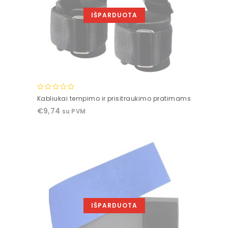
IŠPARDUOTA
0
Kabliukai tempimo ir prisitraukimo pratimams
out
€
9,74
su PVM
of
5
IŠPARDUOTA