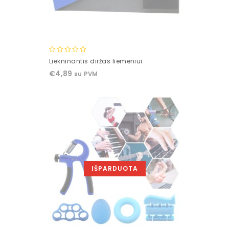
0
Liekninantis diržas liemeniui
out
€
4,89
su PVM
of
5
IŠPARDUOTA