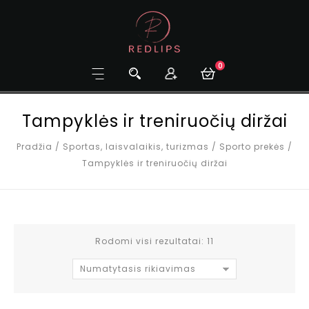
0
Tampyklės ir treniruočių diržai
Pradžia
/
Sportas, laisvalaikis, turizmas
/
Sporto prekės
/
Tampyklės ir treniruočių diržai
Rodomi visi rezultatai: 11
Numatytasis rikiavimas