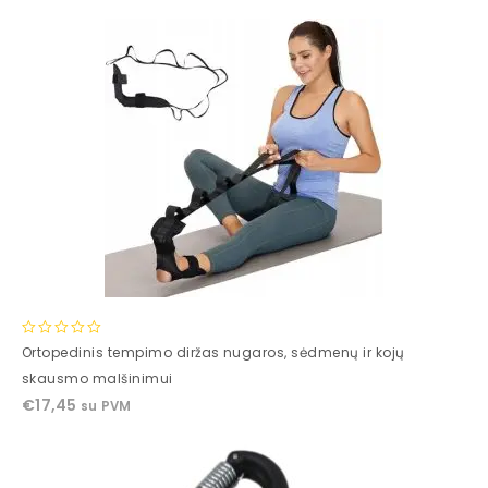
0
Ortopedinis tempimo diržas nugaros, sėdmenų ir kojų
out
skausmo malšinimui
of
€
17,45
su PVM
5