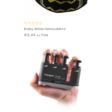
0
Klubų diržas treniruotėms
out
€
9,44
su PVM
of
5