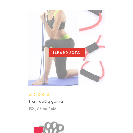
5
IŠPARDUOTA
0
Treniruočių guma
out
€
3,77
su PVM
of
5