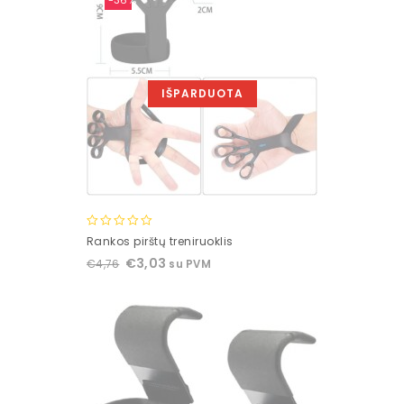
-36%
IŠPARDUOTA
0
Rankos pirštų treniruoklis
out
€
3,03
€
4,76
su PVM
of
5