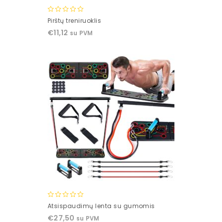
0
Pirštų treniruoklis
out
€
11,12
su PVM
of
5
0
Atsispaudimų lenta su gumomis
out
€
27,50
su PVM
of