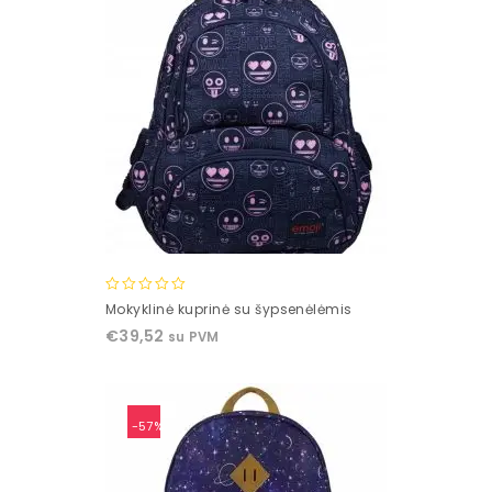
0
Mokyklinė kuprinė su šypsenėlėmis
out
€
39,52
su PVM
of
5
-57%