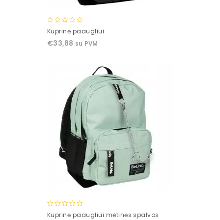
0
Kuprinė paaugliui
out
€
33,88
su PVM
of
5
0
Kuprinė paaugliui mėtinės spalvos