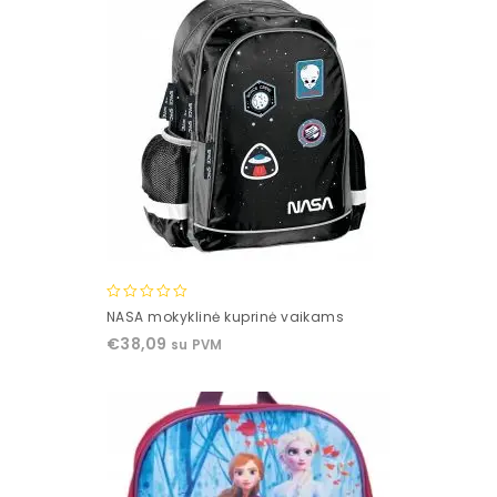
0
NASA mokyklinė kuprinė vaikams
out
€
38,09
su PVM
of
5