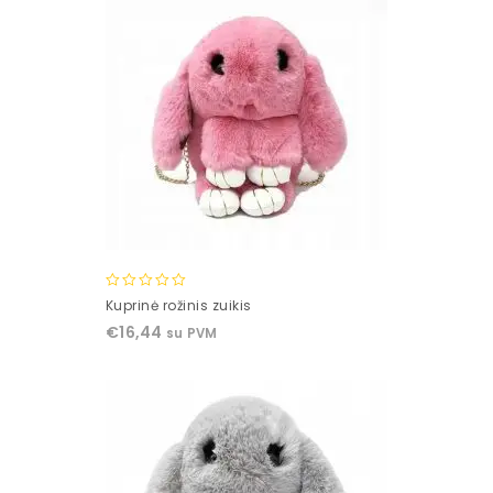
0
Kuprinė rožinis zuikis
out
€
16,44
su PVM
of
5