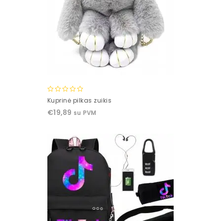
0
Kuprinė pilkas zuikis
out
€
19,89
su PVM
of
5