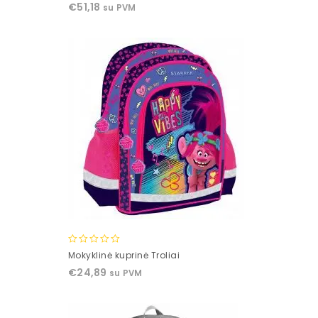
€
51,18
su PVM
of
5
0
Mokyklinė kuprinė Troliai
out
€
24,89
su PVM
of
5