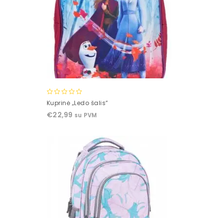
0
Kuprinė „Ledo šalis”
out
€
22,99
su PVM
of
5