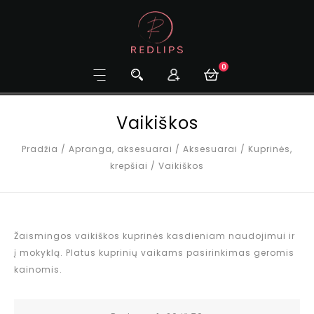
0
Vaikiškos
Pradžia
/
Apranga, aksesuarai
/
Aksesuarai
/
Kuprinės,
krepšiai
/
Vaikiškos
Žaismingos vaikiškos kuprinės kasdieniam naudojimui ir
į mokyklą. Platus kuprinių vaikams pasirinkimas geromis
kainomis.