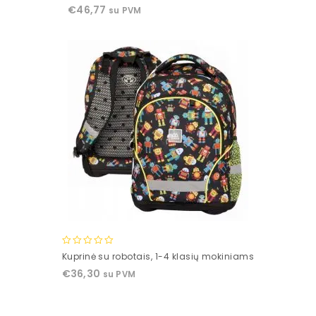
out
€
46,77
su PVM
of
5
0
Kuprinė su robotais, 1-4 klasių mokiniams
out
€
36,30
su PVM
of
5