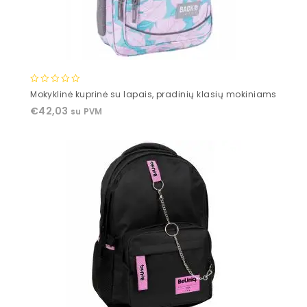
0
Mokyklinė kuprinė su lapais, pradinių klasių mokiniams
out
€
42,03
su PVM
of
5