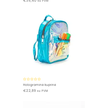
€
35,40
su PVM
of
5
0
Holograminė kuprinė
out
€
22,89
su PVM
of
5