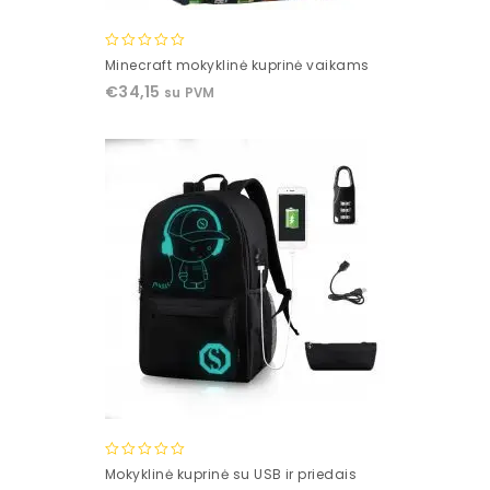
0
Minecraft mokyklinė kuprinė vaikams
out
€
34,15
su PVM
of
5
0
Mokyklinė kuprinė su USB ir priedais
out