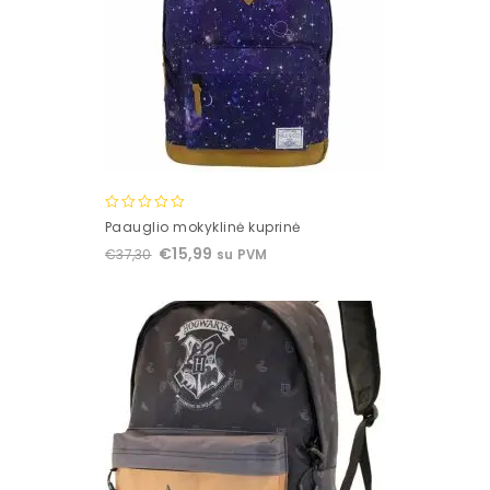
0
Paauglio mokyklinė kuprinė
out
€
15,99
€
37,30
su PVM
of
5