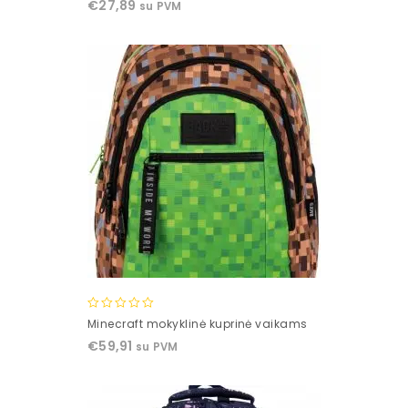
€
27,89
su PVM
of
5
0
Minecraft mokyklinė kuprinė vaikams
out
€
59,91
su PVM
of
5