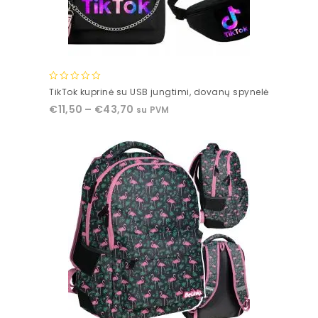
0
TikTok kuprinė su USB jungtimi, dovanų spynelė
out
€
11,50
–
€
43,70
su PVM
of
5