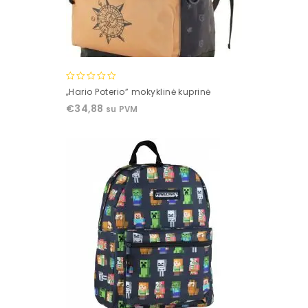
0
„Hario Poterio” mokyklinė kuprinė
out
€
34,88
su PVM
of
5