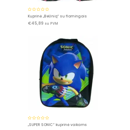
0
Kuprinė „BeUniq“ su flamingais
out
€
45,89
su PVM
of
5
0
„SUPER SONIC“ kuprinė vaikams
out