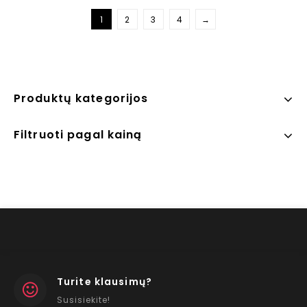
1
2
3
4
→
Produktų kategorijos
Filtruoti pagal kainą
Turite klausimų?
Susisiekite!