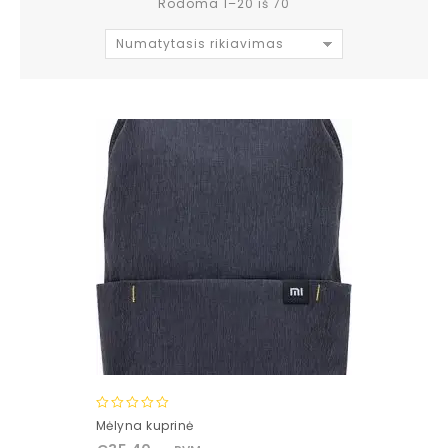
Rodoma 1–20 iš 70
Numatytasis rikiavimas
0
Mėlyna kuprinė
out