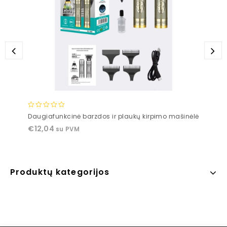
0
Daugiafunkcinė barzdos ir plaukų kirpimo mašinėlė
out
€
12,04
su PVM
of
5
Produktų kategorijos