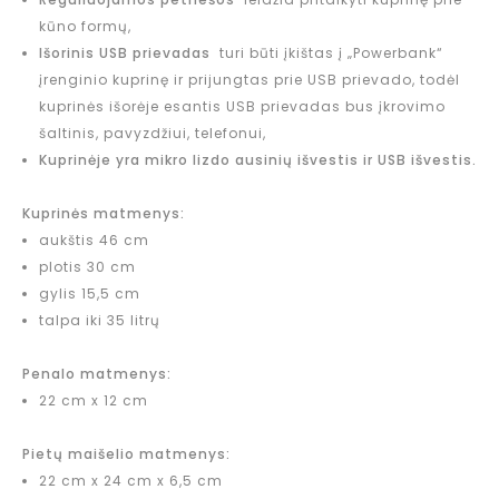
kūno formų,
Išorinis USB prievadas
turi būti įkištas į „Powerbank“
įrenginio kuprinę ir prijungtas prie USB prievado, todėl
kuprinės išorėje esantis USB prievadas bus įkrovimo
šaltinis, pavyzdžiui, telefonui,
Kuprinėje yra mikro lizdo ausinių išvestis ir USB išvestis.
Kuprinės matmenys:
aukštis 46 cm
plotis 30 cm
gylis 15,5 cm
talpa iki 35 litrų
Penalo matmenys:
22 cm x 12 cm
Pietų maišelio matmenys:
22 cm x 24 cm x 6,5 cm