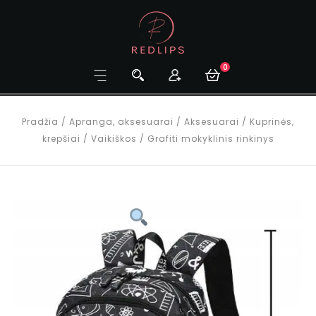
0
Pradžia
/
Apranga, aksesuarai
/
Aksesuarai
/
Kuprinės,
krepšiai
/
Vaikiškos
/
Grafiti mokyklinis rinkinys