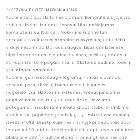
ŠĮ SEZONĄ BŪKITE MADIŠKIAUSIAS
Kuprinė taip pat skirta nešiojamam kompiuteriui, joje yra
erdvus skyrius, kuriame
lengvai tilps nešiojamas
kompiuteris su 15.6 col
. Mokyklinė kuprinė turi
specialius
izoliuotus, standintus skyrelius
, kurių dėka
viduje nešami daiktai bus saugūs. Likusiose kišenėse
tilps fotoaparatas, piniginė, ausinės, pieštukų dėklas ir
kt. Kuprinės išorė pagaminta iš
Oksfordo audinio
, todėl ji
yra
atspari vandeniui
.
Kuprinė
gali nešti daug kilogramų.
Tvirtas siuvimas,
speciali pečių dirželių konstrukcija ir kuprinės
nugarėlė
yra išklotos minkštomis, kvėpuojančiomis
pagalvėlėmis
, dėl kurių tai daro įtaką
dėvėjimo
patogumui,
nesukeliant nenatūralaus stuburo išlinkimo.
Kuprinė turi papildomų funkcijų, t. y.
mikro lizdo ausinių
išvestį ir USB išvestį
. Kuprinės rinkinyje pridedamas Jack
laidas ir USB laidas, todėl galite prijungti savo maitinimo
bloką prie USB (įkrauti telefoną) ir prijungti ausines prie