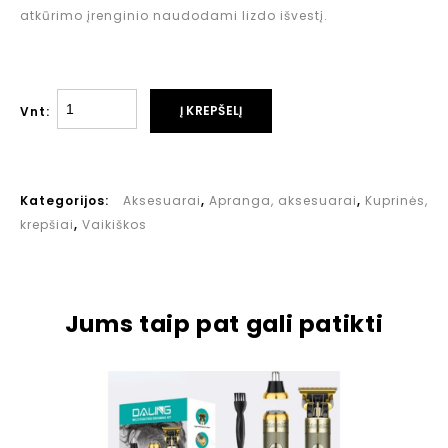
atkūrimo įrenginio naudodami lizdo išvestį.
Į KREPŠELĮ
Vnt:
Kategorijos:
Aksesuarai
,
Apranga, aksesuarai
,
Kuprinės,
krepšiai
,
Vaikiškos
Jums taip pat gali patikti