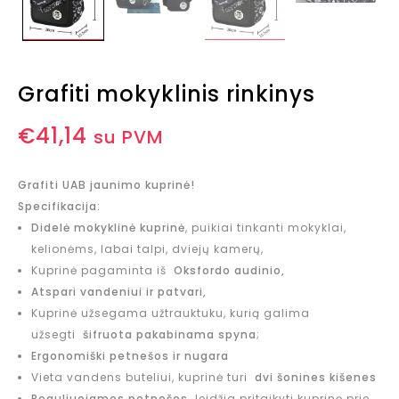
Grafiti mokyklinis rinkinys
€
41,14
su PVM
Grafiti UAB jaunimo kuprinė!
Specifikacija:
Didelė mokyklinė kuprinė
, puikiai tinkanti mokyklai,
kelionėms, labai talpi, dviejų kamerų,
Kuprinė pagaminta iš
Oksfordo audinio,
Atspari vandeniui ir patvari,
Kuprinė užsegama užtrauktuku, kurią galima
užsegti
šifruota pakabinama spyna
;
Ergonomiški petnešos ir nugara
Vieta vandens buteliui, kuprinė turi
dvi šonines kišenes
Reguliuojamos petnešos
leidžia pritaikyti kuprinę prie