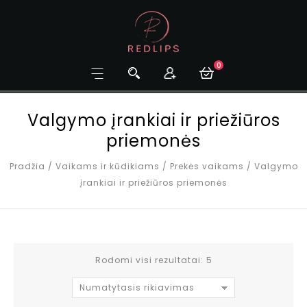
0
Valgymo įrankiai ir priežiūros
priemonės
Pradžia
/
Vaikams ir kūdikiams
/
Prekės vaikams
/
Valgymo
įrankiai ir priežiūros priemonės
Rodomi visi rezultatai: 5
Numatytasis rikiavimas