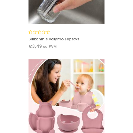
0
Silikoninis valymo šepetys
out
€
3,49
su PVM
of
5