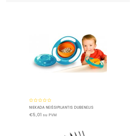
0
NIEKADA NEIŠSIPILANTIS DUBENĖLIS
out
€
5,01
su PVM
of
5