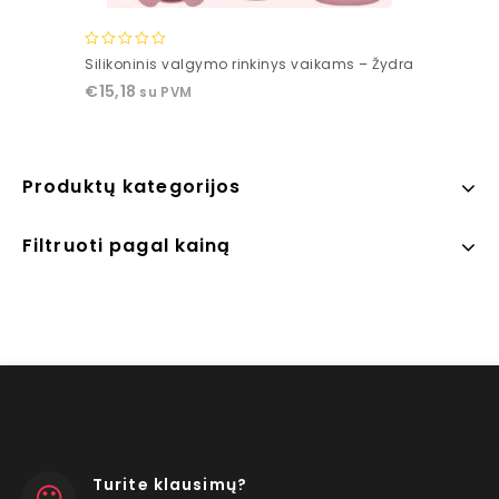
0
Silikoninis valgymo rinkinys vaikams – Žydra
out
€
15,18
su PVM
of
5
Produktų kategorijos
Filtruoti pagal kainą
Turite klausimų?