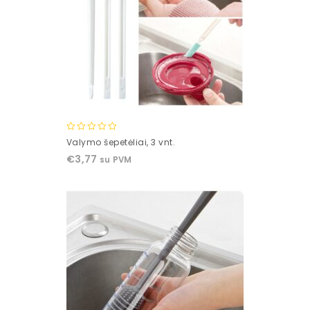
0
Valymo šepetėliai, 3 vnt.
out
€
3,77
su PVM
of
5