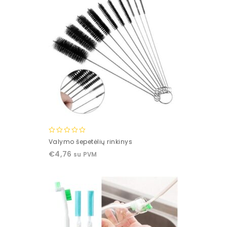
0
Valymo šepetėlių rinkinys
out
€
4,76
su PVM
of
5