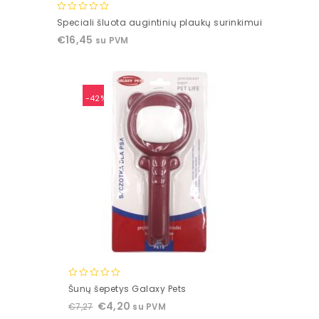
0
Speciali šluota augintinių plaukų surinkimui
out
€
16,45
su PVM
of
5
-42%
0
Šunų šepetys Galaxy Pets
out
€
4,20
€
7,27
su PVM
of