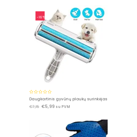
-16%
0
Daugkartinis gyvūnų plaukų surinkėjas
out
€
5,99
€
7,15
su PVM
of
5