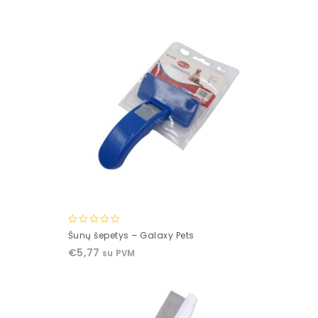
5
0
Šunų šepetys – Galaxy Pets
out
€
5,77
su PVM
of
5