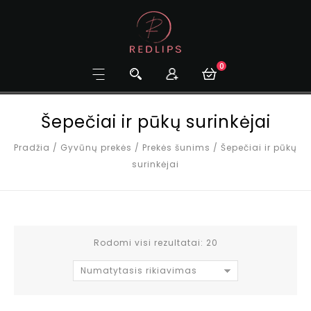
0
Šepečiai ir pūkų surinkėjai
Pradžia
/
Gyvūnų prekės
/
Prekės šunims
/
Šepečiai ir pūkų
surinkėjai
Rodomi visi rezultatai: 20
Numatytasis rikiavimas