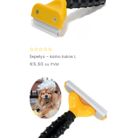
0
Šepetys – kailio šukos L
out
€
6,60
su PVM
of
5