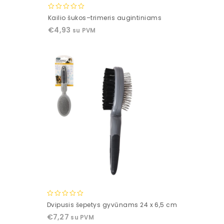
0
Kailio šukos–trimeris augintiniams
out
€
4,93
su PVM
of
5
0
Dvipusis šepetys gyvūnams 24 x 6,5 cm
out
€
7,27
su PVM
of