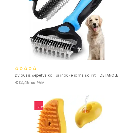
0
Dvipusis šepetys kailiui ir pūkeliams šalinti | DETANGLE
out
€
12,45
su PVM
of
5
-20%