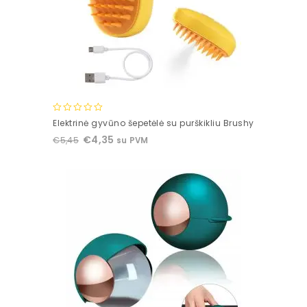
0
Elektrinė gyvūno šepetėlė su purškikliu Brushy
out
€
4,35
€
5,45
su PVM
of
5