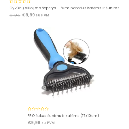
0
Gyvūnų viliojimo šepetys – furminatorius katėms ir šunims
out
€
9,99
€
11,45
su PVM
of
5
0
PRO šukos šunims ir katėms (17x10cm)
out
€
9,99
su PVM
of