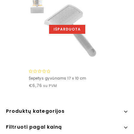
IŠPARDUOTA
0
Šepetys gyvūnams 17 x 10 cm
out
€
6,76
su PVM
of
5
Produktų kategorijos
Filtruoti pagal kainą