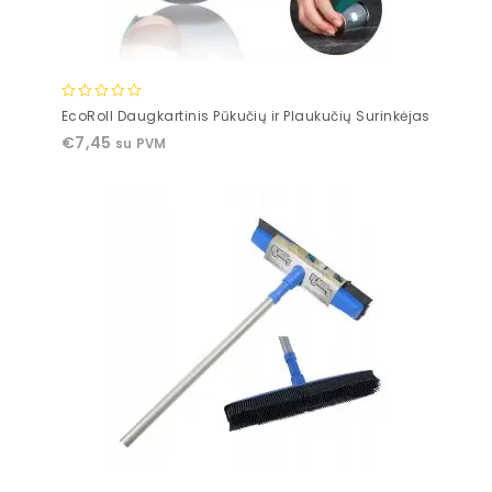
0
EcoRoll Daugkartinis Pūkučių ir Plaukučių Surinkėjas
out
€
7,45
su PVM
of
5