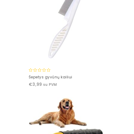
0
Šepetys gyvūnų kailiui
out
€
3,99
su PVM
of
5