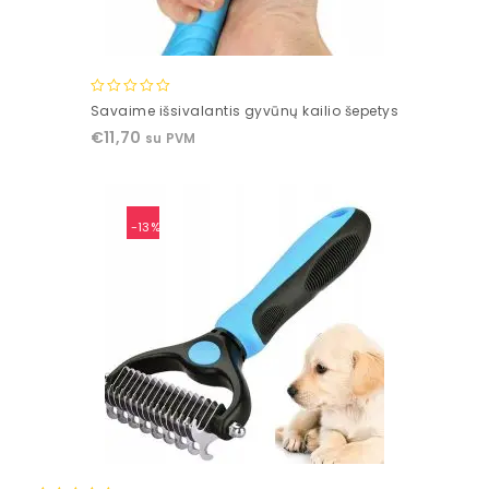
0
Savaime išsivalantis gyvūnų kailio šepetys
out
€
11,70
su PVM
of
5
-13%