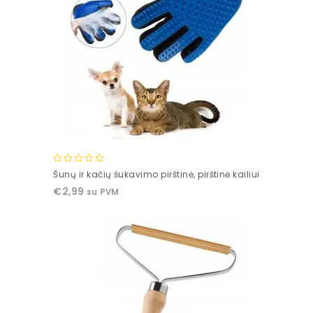
0
Šunų ir kačių šukavimo pirštinė, pirštinė kailiui
out
€
2,99
su PVM
of
5