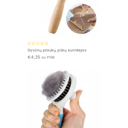
0
Gyvūnų plaukų, pūkų surinkėjas
out
€
4,25
su PVM
of
5