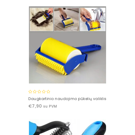
5
0
Daugkartinio naudojimo pūkelių valiklis
out
€
7,90
su PVM
of
5