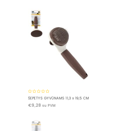
5
0
ŠEPETYS GYVŪNAMS 11,3 x 19,5 CM
out
€
9,28
su PVM
of
5