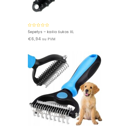
0
Šepetys – kailio šukos XL
out
€
6,94
su PVM
of
5