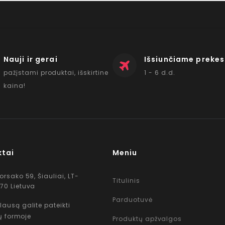
Nauji ir gerai
Išsiunčiame prekes
pažįstami produktai, išskirtine
1 - 6 d.d.
kaina!
ktai
Meniu
Korsako 59, Šiauliai, LT-
Titulinis
70 Lietuva
Parduotuvė
lausą galite pateikti
ų formoje
Produktų apžvalgos