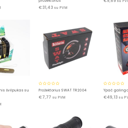
€
9,69
prožektorius
su P
of
of
€
31,43
M
su PVM
5
5
0
0
is švilpukas su
Prožektorius SWAT TR2004
Ypač galinga
out
out
€
7,77
€
49,13
su PVM
su P
of
of
M
5
5