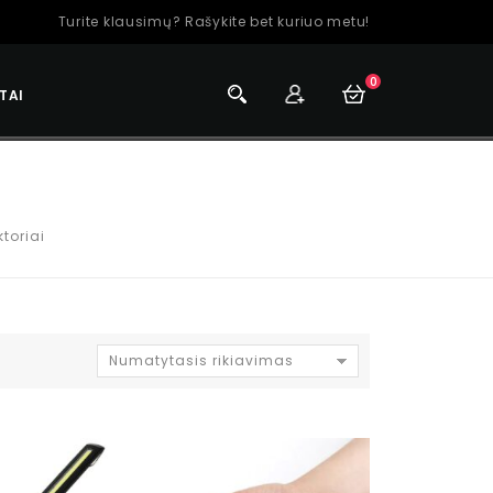
Turite klausimų? Rašykite bet kuriuo metu!
0
TAI
toriai
Numatytasis rikiavimas