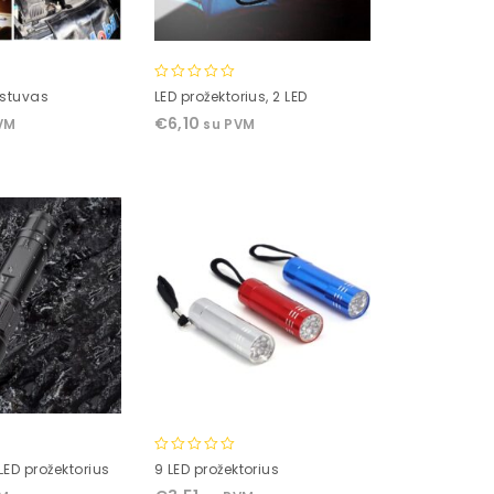
0
estuvas
LED prožektorius, 2 LED
out
€
6,10
VM
su PVM
of
5
0
ED prožektorius
9 LED prožektorius
out