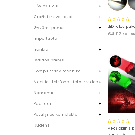
Šviestuvai
Grožiui ir sveikatai
0
LED raktų pa
Gyvūnų prekės
out
€
4,02
su PV
of
importuota
5
Įrankiai
Įvairios prekės
Kompiuterinė technika
Mobilieji telefonai, foto ir video
Namams
Papildai
Patalynės komplektai
Rudens
0
Medžioklinis p
out