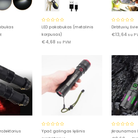
0
0
kabukas
LED pakabukas (metalinis
Dirbtuvių švi
out
out
€
13,64
korpusas)
M
su P
of
of
€
4,68
su PVM
5
5
0
0
rožektorius
Ypač galingas lęšinis
Įkraunamas L
out
out