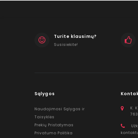
Turite klausimų?
Susisiekite!
Sąlygos
Konta
K. 
Naudojimosi Sąlygos ir
763
Taisyklės
Prekių Pristatymas
Užk
kontakt
Privatumo Politika