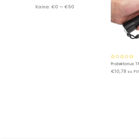
Kaina:
€0
—
€50
0
Prožektorius 
out
€
10,78
su P
of
5