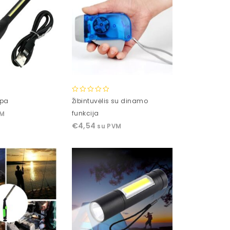
0
mpa
Žibintuvėlis su dinamo
out
funkcija
VM
of
€
4,54
su PVM
5