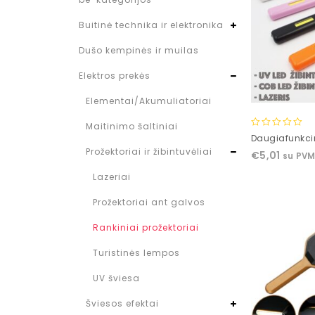
Buitinė technika ir elektronika
Dušo kempinės ir muilas
Elektros prekės
Elementai/Akumuliatoriai
Maitinimo šaltiniai
0
Daugiafunkcin
out
Prožektoriai ir žibintuvėliai
€
5,01
su PV
of
5
Lazeriai
Prožektoriai ant galvos
Rankiniai prožektoriai
Turistinės lempos
UV šviesa
Šviesos efektai