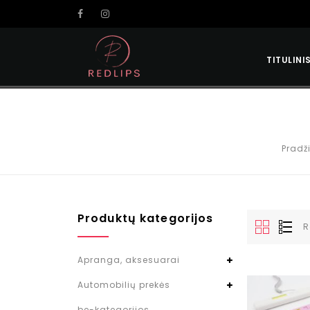
TITULINI
Pradž
Produktų kategorijos
R
Apranga, aksesuarai
Automobilių prekės
be-kategorijos