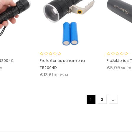
0
0
TR2004C
Prožektorius su rankena
Prožektorius
out
out
€
5,09
TR2004D
VM
su P
of
of
€
13,61
su PVM
5
5
1
2
→