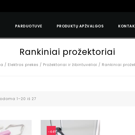
S
PARDUOTUVĖ
PRODUKTŲ APŽVALGOS
KONTAK
Rankiniai prožektoriai
ia
/
Elektros prekės
/
Prožektoriai ir žibintuvėliai
/
Rankiniai prožek
odoma 1–20 iš 27
-44%