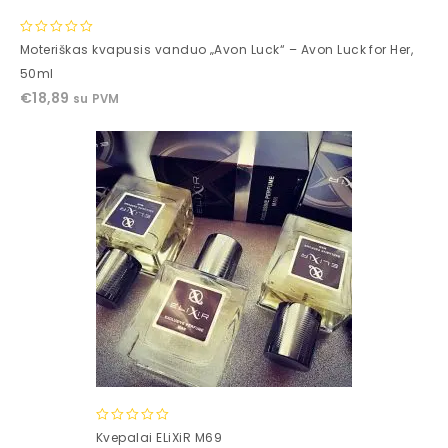
0
Moteriškas kvapusis vanduo „Avon Luck“ – Avon Luck for Her,
out
50ml
of
€
18,89
su PVM
5
0
Kvepalai ELiXiR M69