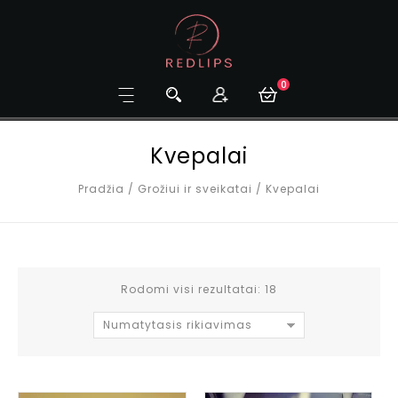
0
Kvepalai
Pradžia
/
Grožiui ir sveikatai
/
Kvepalai
Rodomi visi rezultatai: 18
Numatytasis rikiavimas