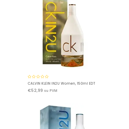
0
CALVIN KLEIN IN2U Women, 150ml EDT
out
€
52,99
su PVM
of
5