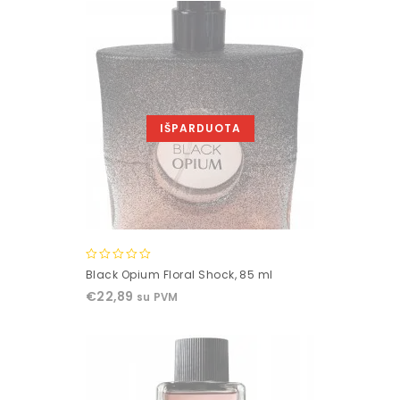
IŠPARDUOTA
0
Black Opium Floral Shock, 85 ml
out
€
22,89
su PVM
of
5