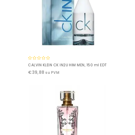
0
CALVIN KLEIN CK IN2U HIM MEN, 150 ml EDT
out
€
39,88
su PVM
of
5