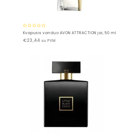
0
Kvapusis vanduo AVON ATTRACTION jai, 50 ml
out
€
23,44
su PVM
of
5