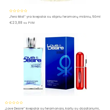
0
„Fero Mist“ yra kvepalai su stipriu feromonų mišiniu, 50ml
out
€
23,88
su PVM
of
5
0
„Love Desire“ kvepalai su feramonais, kartu su dozatoriumi,