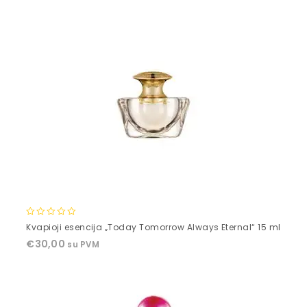
5
0
Kvapioji esencija „Today Tomorrow Always Eternal“ 15 ml
out
€
30,00
su PVM
of
5