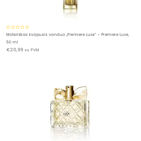
0
Moteriškas kvapusis vanduo „Premiere Luxe“ – Premiere Luxe,
out
50 ml
of
€
20,99
su PVM
5