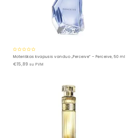
0
Moteriškas kvapusis vanduo „Perceive“ – Perceive, 50 ml
out
€
15,89
su PVM
of
5