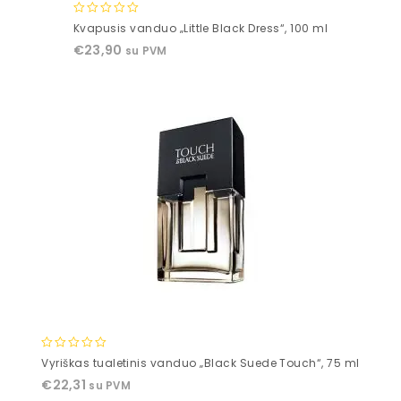
0
Kvapusis vanduo „Little Black Dress“, 100 ml
out
€
23,90
su PVM
of
5
0
Vyriškas tualetinis vanduo „Black Suede Touch“, 75 ml
out
€
22,31
su PVM
of