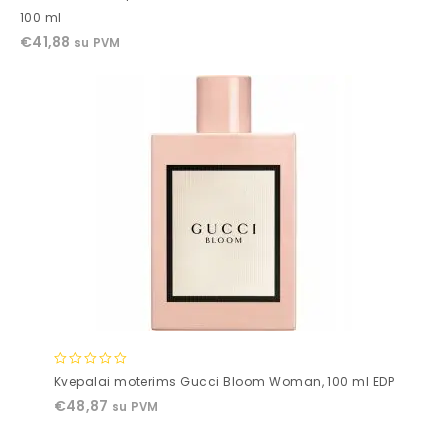
out
100 ml
of
€
41,88
su PVM
5
0
Kvepalai moterims Gucci Bloom Woman, 100 ml EDP
out
€
48,87
su PVM
of
5