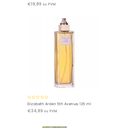
out
€
19,89
su PVM
of
5
0
Elizabeth Arden 5th Avenue, 125 ml
out
€
34,89
su PVM
of
5