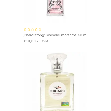
0
„PheroStrong“ kvepalai moterims, 50 ml
out
€
31,88
su PVM
of
5