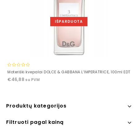
IŠPARDUOTA
0
Moteriški kvepalai DOLCE & GABBANA L’IMPERATRICE, 100ml EDT
out
€
46,88
su PVM
of
5
Produktų kategorijos
Filtruoti pagal kainą