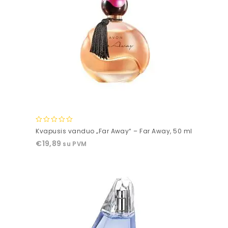
0
Kvapusis vanduo „Far Away“ – Far Away, 50 ml
out
€
19,89
su PVM
of
5