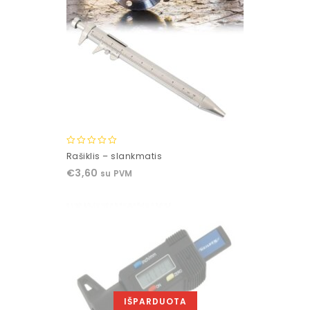
0
Rašiklis – slankmatis
out
€
3,60
su PVM
of
5
IŠPARDUOTA