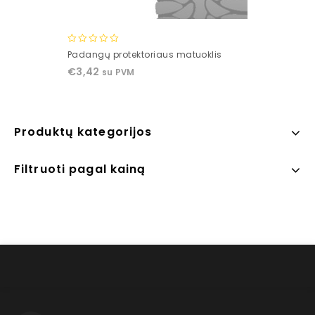
0
Padangų protektoriaus matuoklis
out
€
3,42
su PVM
of
5
Produktų kategorijos
Filtruoti pagal kainą