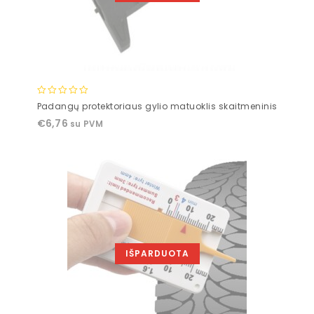
0
Padangų protektoriaus gylio matuoklis skaitmeninis
out
€
6,76
su PVM
of
5
IŠPARDUOTA