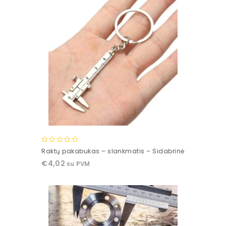
0
Raktų pakabukas – slankmatis – Sidabrinė
out
€
4,02
su PVM
of
5