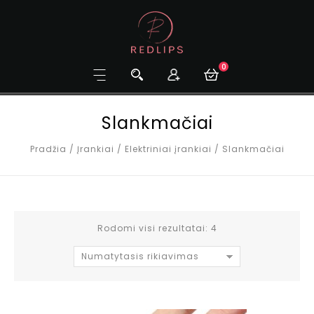
0
Slankmačiai
Pradžia
/
Įrankiai
/
Elektriniai įrankiai
/
Slankmačiai
Rodomi visi rezultatai: 4
Numatytasis rikiavimas