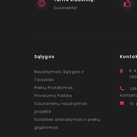
Susisiekite!
Sąlygos
Konta
K. 
Naudojimosi Sąlygos ir
763
Taisyklės
Prekių Pristatymas
Užk
kontakt
Privatumo Politika
Sausainėlių naudojimas
El.
projekte
Sutarties atsisakymas ir prekių
grąžinimas