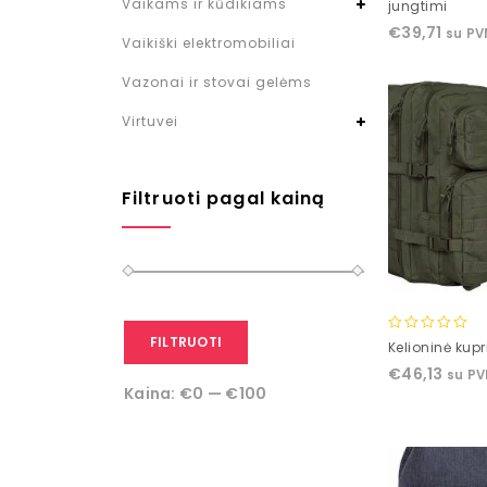
Vaikams ir kūdikiams
jungtimi
5
€
39,71
su P
Vaikiški elektromobiliai
Vazonai ir stovai gelėms
Virtuvei
Filtruoti pagal kainą
FILTRUOTI
0
Kelioninė kupr
out
€
46,13
su P
of
Kaina:
€0
—
€100
5