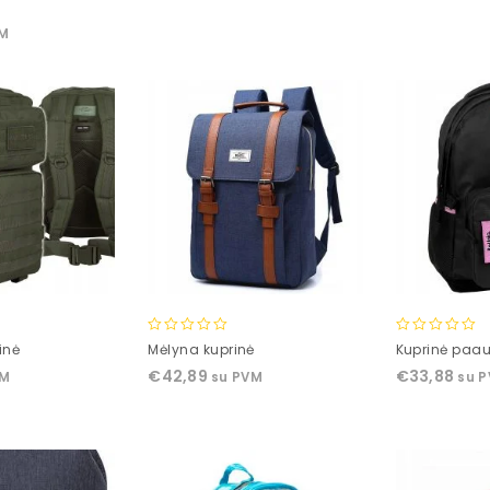
5
5
VM
0
0
inė
Mėlyna kuprinė
Kuprinė paau
out
out
€
42,89
€
33,88
VM
su PVM
su 
of
of
5
5