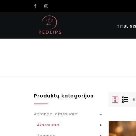
TITULINI
Produktų kategorijos
R
Apranga, aksesuarai
Aksesuarai
Apranga