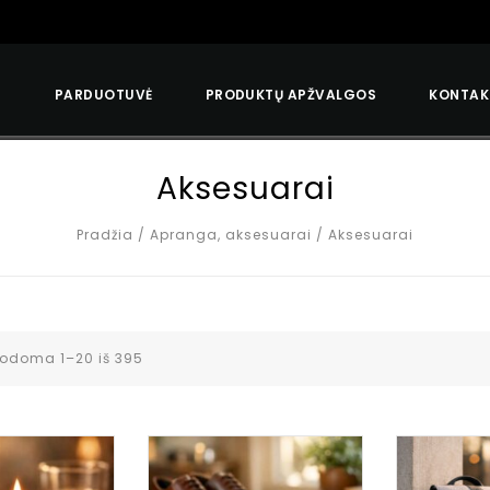
S
PARDUOTUVĖ
PRODUKTŲ APŽVALGOS
KONTAK
Aksesuarai
Pradžia
/
Apranga, aksesuarai
/
Aksesuarai
odoma 1–20 iš 395