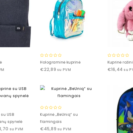
0
0
ė
Holograminė kuprinė
Kuprinė rožini
out
out
€
22,89
€
16,44
VM
su PVM
su P
of
of
5
5
0
ė su USB
Kuprinė „BeUniq“ su
out
anų spynelė
flamingais
of
3,70
€
45,89
su PVM
su PVM
5