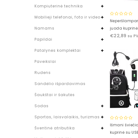
Kompiuterinė technika
Mobilieji telefonai, foto ir video
0
Neperšlampan
out
juoda kuprinė
Namams
of
€
22,89
su P
5
Papildai
Patalynės komplektai
Paveikslai
Rudens
Sandėlio išpardavimas
Šaukštai ir šakutės
Sodas
Sportas, laisvalaikis, turizmas
0
Išmani švieči
Šventinė atributika
out
kuprinė su USB
of