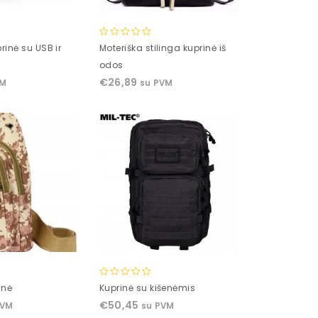
0
rinė su USB ir
Moteriška stilinga kuprinė iš
out
odos
of
€
26,89
VM
su PVM
5
0
inė
Kuprinė su kišenėmis
out
€
50,45
PVM
su PVM
of