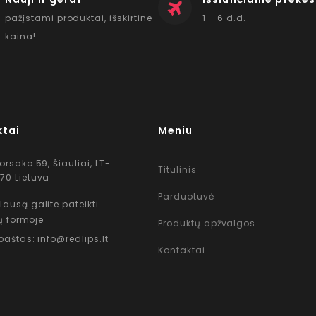
pažįstami produktai, išskirtine
1 - 6 d.d.
kaina!
ktai
Meniu
Korsako 59, Šiauliai, LT-
Titulinis
70 Lietuva
Parduotuvė
lausą galite pateikti
ų formoje
Produktų apžvalgos
 paštas: info@redlips.lt
Kontaktai