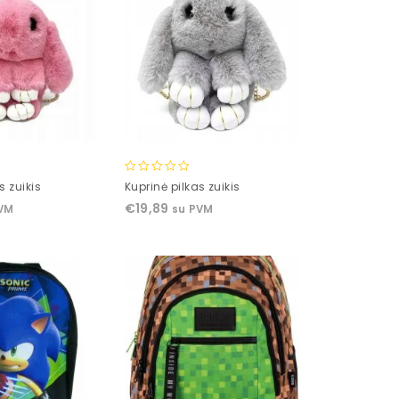
0
s zuikis
Kuprinė pilkas zuikis
out
€
19,89
VM
su PVM
of
5