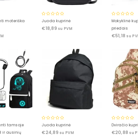
0
0
ti moteriška
Juoda kuprinė
Mokyklinė kup
out
out
€
18,89
priedais
su PVM
of
of
€
51,18
VM
su P
5
5
0
0
anti tamsoje
Juoda kuprinė
Dviračio kupr
out
out
€
24,89
€
20,88
 ir ausinių
su PVM
su 
of
of