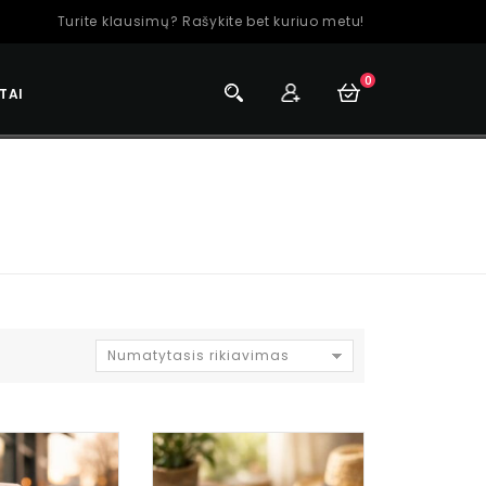
Turite klausimų? Rašykite bet kuriuo metu!
0
TAI
Numatytasis rikiavimas