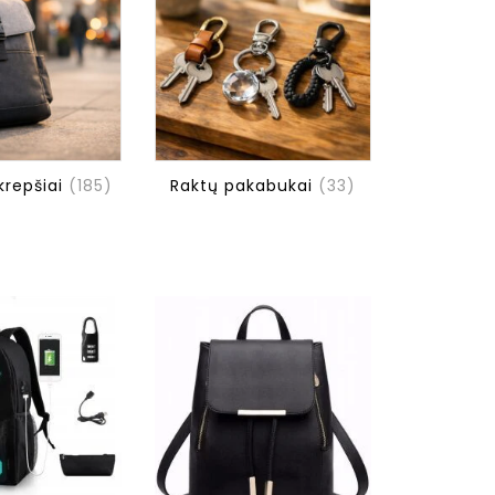
krepšiai
(185)
Raktų pakabukai
(33)