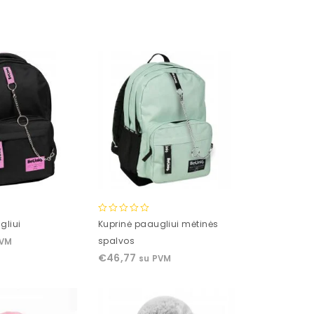
5
0
gliui
Kuprinė paaugliui mėtinės
out
spalvos
PVM
of
€
46,77
su PVM
5