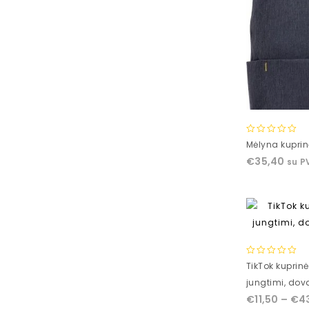
0
Mėlyna kuprin
out
€
35,40
su P
of
5
0
TikTok kuprin
out
jungtimi, dov
of
€
11,50
–
€
4
5