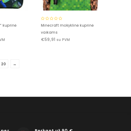
0
“ kuprinė
Minecraft mokyklinė kuprinė
out
vaikams
of
€
59,91
PVM
su PVM
5
20
→
 per
Perkant už 90 €