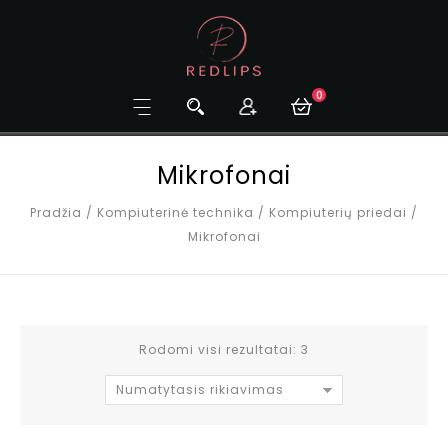
0
Mikrofonai
Pradžia
/
Kompiuterinė technika
/
Kompiuterių priedai
/
Mikrofonai
Rodomi visi rezultatai: 3
Numatytasis rikiavimas