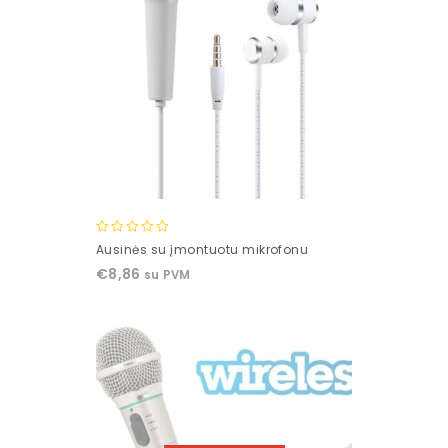
0
Ausinės su įmontuotu mikrofonu
out
€
8,86
su PVM
of
5