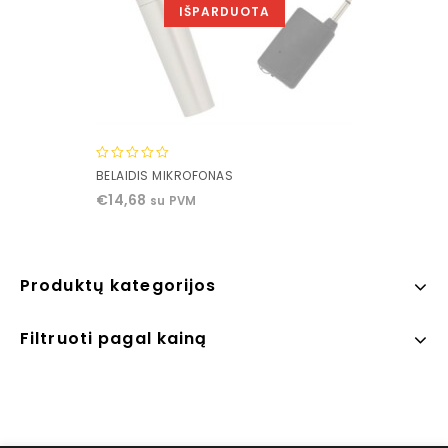
IŠPARDUOTA
0
BELAIDIS MIKROFONAS
out
€
14,68
su PVM
of
5
Produktų kategorijos
Filtruoti pagal kainą