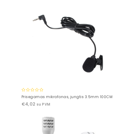
0
Prisegamas mikrofonas, jungtis 3.5mm 100CM
out
€
4,02
su PVM
of
5