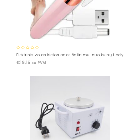
0
Elektrinis volas kietos odos šalinimui nuo kulnų Heely
out
€
19,15
su PVM
of
5