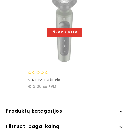
IŠPARDUOTA
0
Kirpimo mašinėlė
out
€
13,26
su PVM
of
5
Produktų kategorijos
Filtruoti pagal kainą