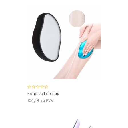
5
0
Nano epiliatorius
out
€
4,14
su PVM
of
5