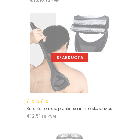
€
18,10
su PVM
of
5
IŠPARDUOTA
0
Sulankstomas, plaukų šalinimo skustuvas
out
€
12,51
su PVM
of
5