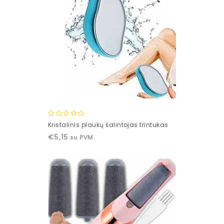
0
Kristalinis plaukų šalintojas trintukas
out
€
5,15
su PVM
of
5