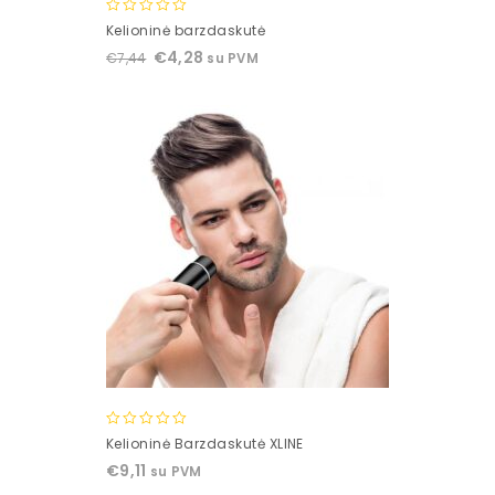
0
Kelioninė barzdaskutė
out
€
4,28
€
7,44
su PVM
of
5
0
Kelioninė Barzdaskutė XLINE
out
€
9,11
su PVM
of