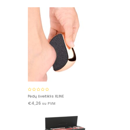
5
0
Pėdų šveitiklis XLINE
out
€
4,26
su PVM
of
5