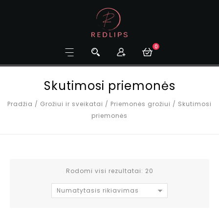
0
Skutimosi priemonės
Pradžia
/
Grožiui ir sveikatai
/
Priemonės grožiui
/
Skutimosi
priemonės
Rodomi visi rezultatai: 20
Numatytasis rikiavimas