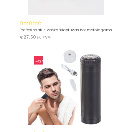
0
Profesionalus vaško šildytuvas kosmetologams
out
€
27,50
su PVM
of
5
-42%