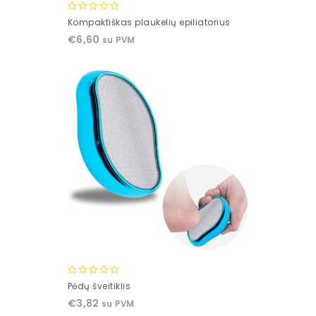
0
Kompaktiškas plaukelių epiliatorius
out
€
6,60
su PVM
of
5
0
Pėdų šveitiklis
out
€
3,82
su PVM
of