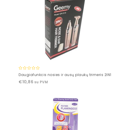
0
Daugiafunkcis nosies ir ausų plaukų trimeris 2IN1
out
€
10,86
su PVM
of
5