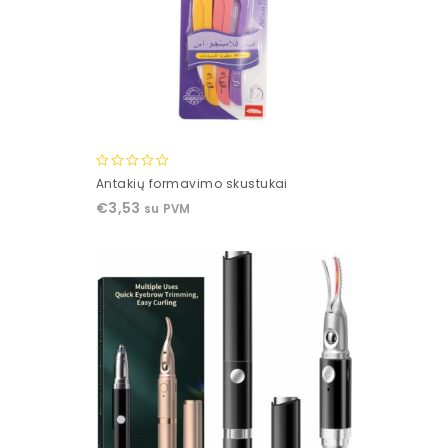
0
Antakių formavimo skustukai
out
€
3,53
su PVM
of
5