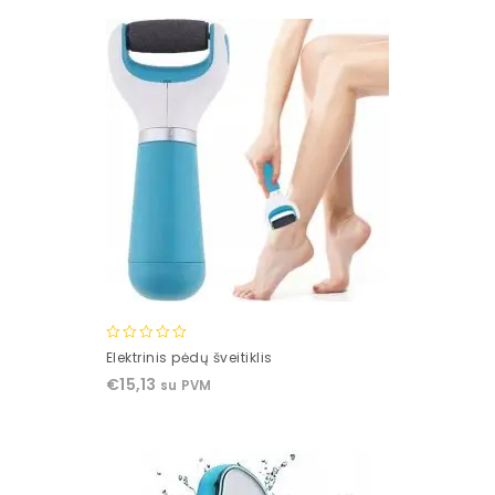
0
Elektrinis pėdų šveitiklis
out
€
15,13
su PVM
of
5