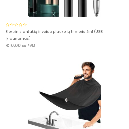
0
Elektrinis antakių ir veido plaukelių trimeris 2in1 (USB
out
įkraunamas)
of
€
10,00
su PVM
5