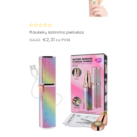
0
Plaukelių šalinimo peiliukas
out
€
2,31
€
4,02
su PVM
of
5