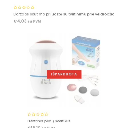
0
Barzdos skutimo prijuostė su tvirtinimu prie veidrodžio
out
€
4,03
su PVM
of
5
IŠPARDUOTA
0
Elektrinis pėdų šveitiklis
out