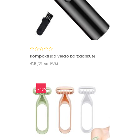
0
Kompaktiška veido barzdaskutė
out
€
6,21
su PVM
of
5
-43%