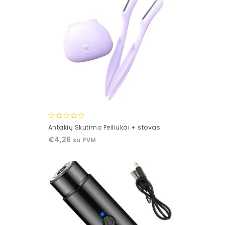
0
Antakių Skutimo Peiliukai + stovas
out
€
4,26
su PVM
of
5