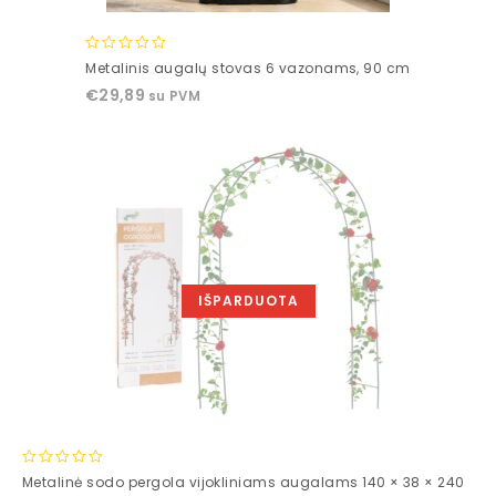
0
Metalinis augalų stovas 6 vazonams, 90 cm
out
€
29,89
su PVM
of
5
IŠPARDUOTA
0
Metalinė sodo pergola vijokliniams augalams 140 × 38 × 240