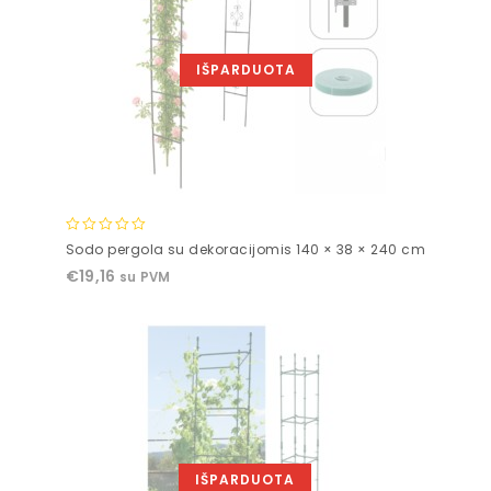
IŠPARDUOTA
0
Sodo pergola su dekoracijomis 140 × 38 × 240 cm
out
€
19,16
su PVM
of
5
IŠPARDUOTA