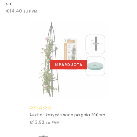
out
cm
of
€
14,40
su PVM
5
IŠPARDUOTA
0
Aukštos kokybės sodo pergola 200cm.
out
€
13,92
su PVM
of
5