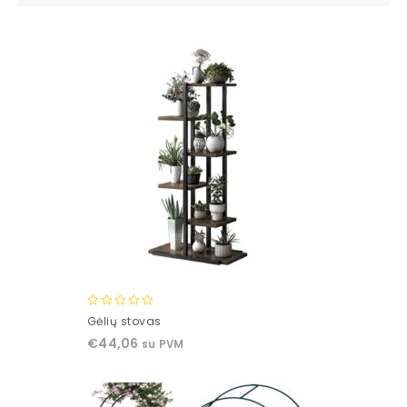
0
Gėlių stovas
out
€
44,06
su PVM
of
5