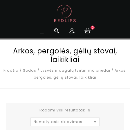
0
Arkos, pergolės, gėlių stovai,
laikikliai
Pradžia
/
Sodas
/
Lysvės ir augalų tvirtinimo priedai
/
Arkos,
pergolės, gėlių stovai, laikikliai
Rodomi visi rezultatai: 19
Numatytasis rikiavimas