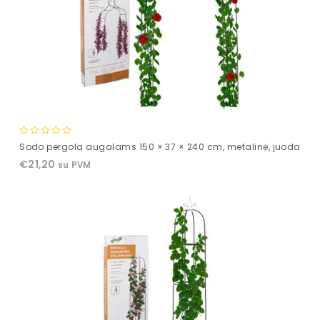
0
Sodo pergola augalams 150 × 37 × 240 cm, metalinė, juoda
out
€
21,20
su PVM
of
5