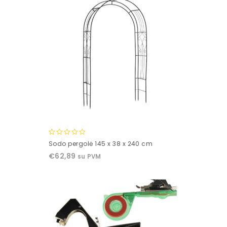
0
Sodo pergolė 145 x 38 x 240 cm
out
€
62,89
su PVM
of
5