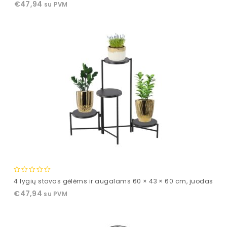
€
47,94
su PVM
of
5
0
4 lygių stovas gėlėms ir augalams 60 × 43 × 60 cm, juodas
out
€
47,94
su PVM
of
5