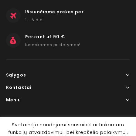
Išsiunčiame prekes per
1 - 6 d.d.
Perkant už 90 €
Nemokamas pristatymas!
Sąlygos
Kontaktai
Meniu
Svetainėje naudojami sausainėliai tinkamam
funkcijų atvaizdavimui, bei krepšelio palaikymui.
Copyright © 2026 www.RedLips.lt Prekių išsiuntimas 1-6