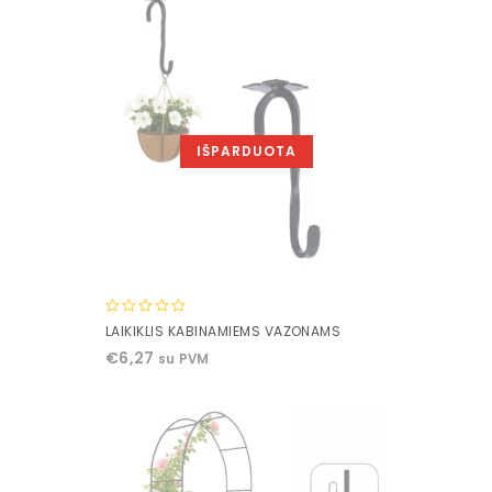
IŠPARDUOTA
0
LAIKIKLIS KABINAMIEMS VAZONAMS
out
€
6,27
su PVM
of
5