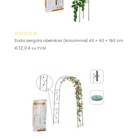
0
Sodo pergola obeliskas (kolumninė) 40 × 40 × 190 cm
out
€
12,04
su PVM
of
5