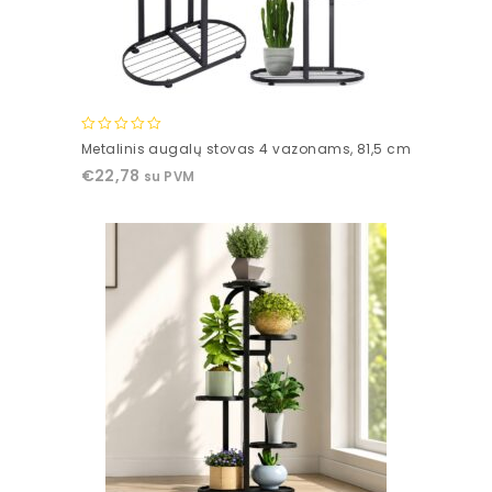
0
Metalinis augalų stovas 4 vazonams, 81,5 cm
out
€
22,78
su PVM
of
5