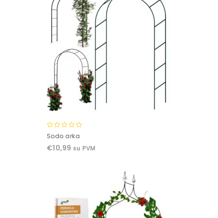
0
Sodo arka
out
€
10,99
su PVM
of
5