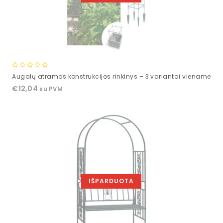
0
Augalų atramos konstrukcijos rinkinys – 3 variantai viename
out
€
12,04
su PVM
of
5
IŠPARDUOTA