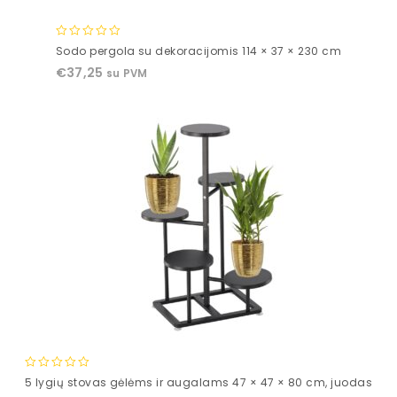
0
Sodo pergola su dekoracijomis 114 × 37 × 230 cm
out
€
37,25
su PVM
of
5
0
5 lygių stovas gėlėms ir augalams 47 × 47 × 80 cm, juodas
out