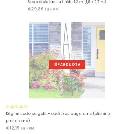
0
Sodo stelažas su tinklu 1,2 m (1,8 x 2,7 m)
out
€
29,86
su PVM
of
5
IŠPARDUOTA
0
Kūginė sodo pergolė – obeliskas augalams (plieninė,
out
pastatoma)
of
€
12,19
su PVM
5