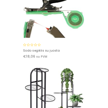
0
Sodo segiklis su juosta
out
€
18,06
su PVM
of
5