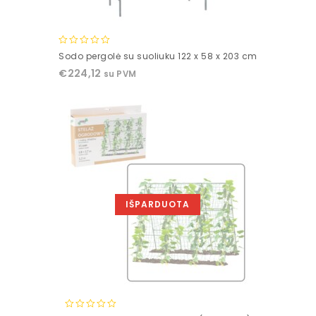
0
Sodo pergolė su suoliuku 122 x 58 x 203 cm
out
€
224,12
su PVM
of
5
IŠPARDUOTA