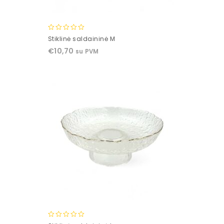
0
Stiklinė saldaininė M
out
€
10,70
su PVM
of
5
0