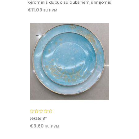
0
Keraminis dubuo su auksinėmis linijomis
out
€
11,09
su PVM
of
5
0
Lėkštė 8”
out
€
9,60
su PVM
of
5