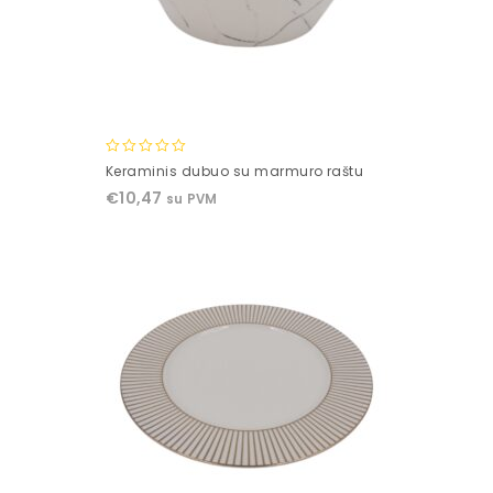
0
Keraminis dubuo su marmuro raštu
out
€
10,47
su PVM
of
5