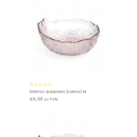
0
Stiklinis dubenėlis (rožinis) M
out
€
6,68
su PVM
of
5