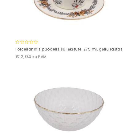
0
Porcelianinis puodelis su lėkštute, 275 ml, gėlių raštas
out
€
12,04
su PVM
of
5