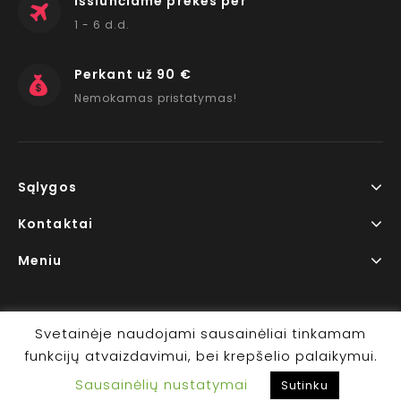
Išsiunčiame prekes per
1 - 6 d.d.
Perkant už 90 €
Nemokamas pristatymas!
Sąlygos
Kontaktai
Meniu
Svetainėje naudojami sausainėliai tinkamam
funkcijų atvaizdavimui, bei krepšelio palaikymui.
Copyright © 2026 www.RedLips.lt Prekių išsiuntimas 1-6
Sausainėlių nustatymai
d.d.
Sutinku