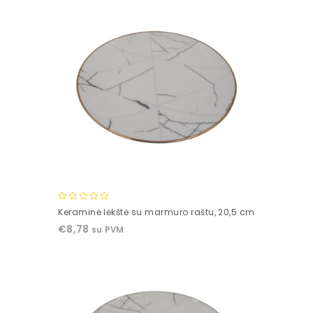
0
Keraminė lėkštė su marmuro raštu, 20,5 cm
out
€
8,78
su PVM
of
5