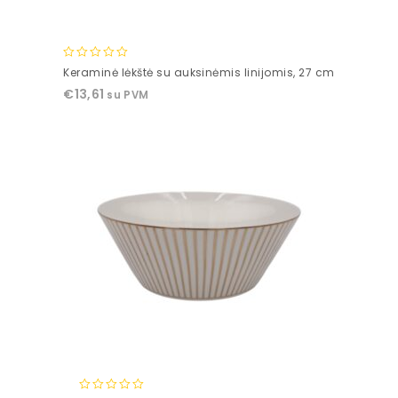
0
Keraminė lėkštė su auksinėmis linijomis, 27 cm
out
€
13,61
su PVM
of
5