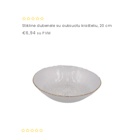
0
Stiklinė dubenėlė su auksuotu krašteliu, 20 cm
out
€
6,94
su PVM
of
5