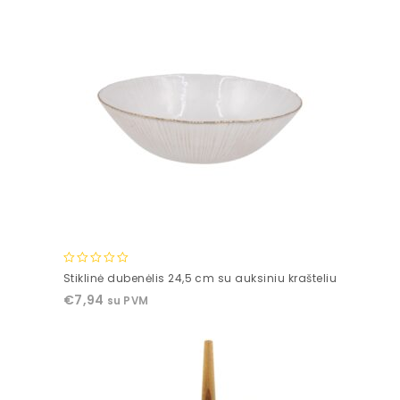
0
Stiklinė dubenėlis 24,5 cm su auksiniu krašteliu
out
€
7,94
su PVM
of
5