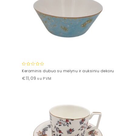
0
Keraminis dubuo su mėlynu ir auksiniu dekoru
out
€
11,09
su PVM
of
5