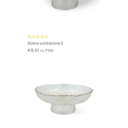
0
Stilinė saldaininė S
out
€
8,61
su PVM
of
5