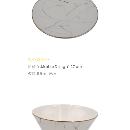
0
Lėkštė „Marble Design“ 27 cm
out
€
12,99
su PVM
of
5