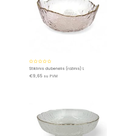
0
Stiklinis dubenėlis (rožinis) L
out
€
9,65
su PVM
of
5