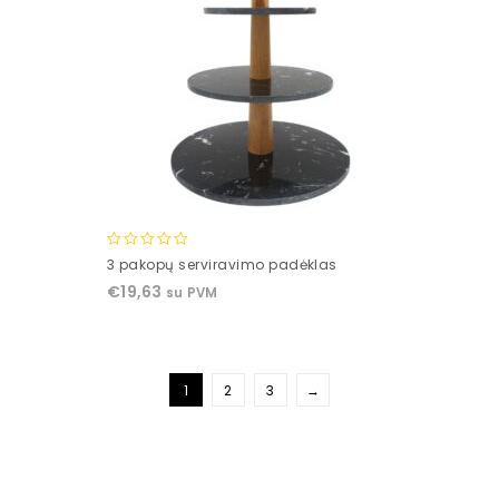
0
3 pakopų serviravimo padėklas
out
€
19,63
su PVM
of
5
1
2
3
→