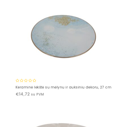
0
Keraminė lėkštė su mėlynu ir auksiniu dekoru, 27 cm
out
€
14,72
su PVM
of
5