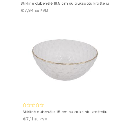
0
Stiklinė dubenėlė 19,5 cm su auksuotu krašteliu
out
€
7,94
su PVM
of
5
0
Stiklinė dubenėlis 15 cm su auksiniu krašteliu
out
€
7,11
su PVM
of
5