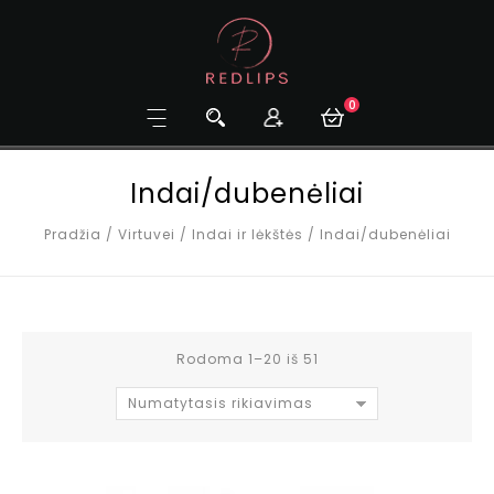
0
Indai/dubenėliai
Pradžia
/
Virtuvei
/
Indai ir lėkštės
/
Indai/dubenėliai
Rodoma 1–20 iš 51
Numatytasis rikiavimas