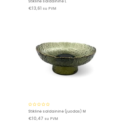
Stiklinė saldaininė L
out
€
13,61
su PVM
of
5
0
Stiklinė saldaininė (juodas) M
out
€
10,47
su PVM
of
5