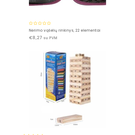
0
Nėrimo vąšelių rinkinys, 22 elementai
out
€
8,27
su PVM
of
5