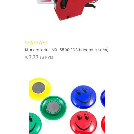
0
Markiratorius MX-5500 EOS (vienos eilutės)
out
€
7,77
su PVM
of
5