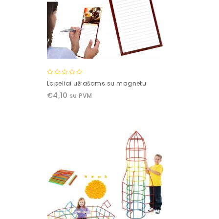
0
Lapeliai užrašams su magnetu
out
€
4,10
su PVM
of
5