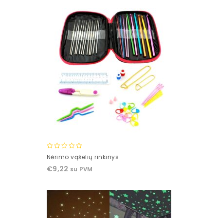
0
Nėrimo vąšelių rinkinys
out
€
9,22
su PVM
of
5