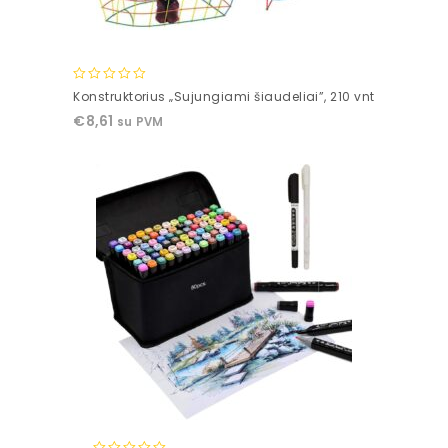
0
Konstruktorius „Sujungiami šiaudeliai”, 210 vnt
out
€
8,61
su PVM
of
5