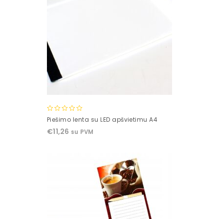
0
Piešimo lenta su LED apšvietimu A4
out
€
11,26
su PVM
of
5