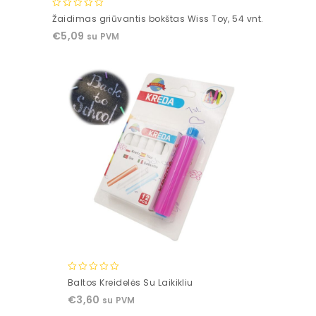
0
Žaidimas griūvantis bokštas Wiss Toy, 54 vnt.
out
€
5,09
su PVM
of
5
0
Baltos Kreidelės Su Laikikliu
out
€
3,60
su PVM
of