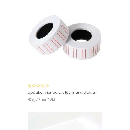
0
Lipdukai vienos eilutės markiratoriui
out
€
5,77
su PVM
of
5