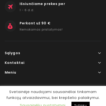
Išsiunčiame prekes per
1 - 6 d.d.
Perkant už 90 €
Nemokamas pristatymas!
Sąlygos
Kontaktai
Meniu
Svetainėje naudojami sausainėliai tinkamam
funkcijų atvaizdavimui, bei krepšelio palaikymui.
Copyright © 2026 www.RedLips.lt Prekių išsiuntimas 1-6
Sausainėlių nustatymai
d.d.
Sutinku