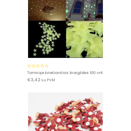
0
Tamsoje šviečiančios žvaigždės 100 vnt.
out
€
3,42
su PVM
of
5