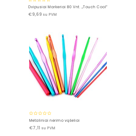
0
Dvipusiai Markeriai 80 Vnt. „Touch Cool”
out
€
9,69
su PVM
of
5
0
Metaliniai nėrimo vąšeliai
out
€
7,11
su PVM
of
5