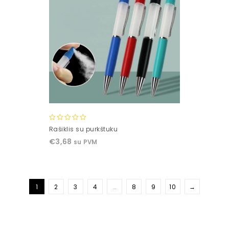
0
Rašiklis su purkštuku
out
€
3,68
su PVM
of
5
1
2
3
4
…
8
9
10
→