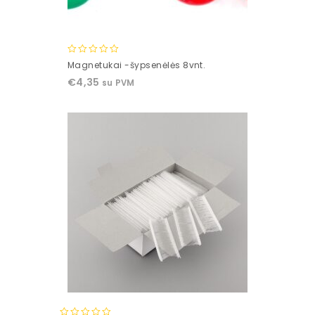
0
Magnetukai -šypsenėlės 8vnt.
out
€
4,35
su PVM
of
5