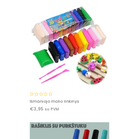
5
0
Išmaniojo molio rinkinys
out
€
3,95
su PVM
of
5