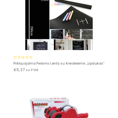
0
Priklijuojama Piešimo Lenta su Kreidelėmis „Lipdukas”
out
€
5,27
su PVM
of
5