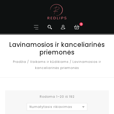
0
Lavinamosios ir kanceliarinės
priemonės
Pradžia
/
Vaikams ir kūdikiams
/
Lavinamosios ir
kanceliarinės priemonės
Rodoma 1–20 iš 192
Numatytasis rikiavimas