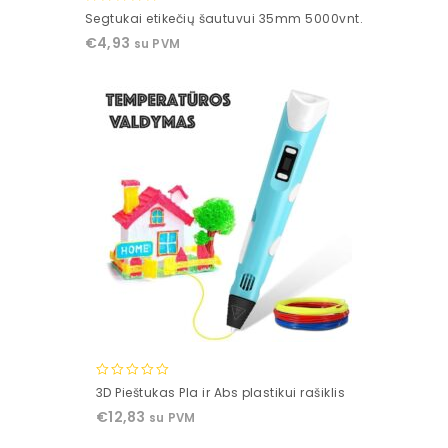
0
Segtukai etikečių šautuvui 35mm 5000vnt.
out
€
4,93
su PVM
of
5
0
3D Pieštukas Pla ir Abs plastikui rašiklis
out
€
12,83
su PVM
of
5