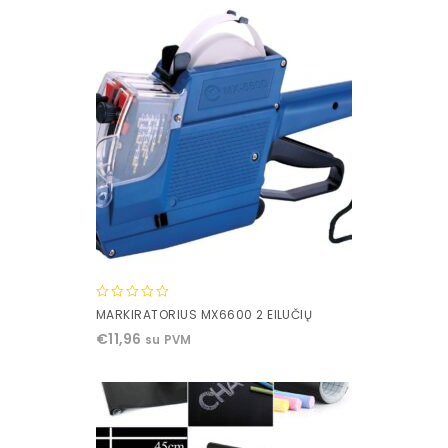
0
MARKIRATORIUS MX6600 2 EILUČIŲ
out
€
11,96
su PVM
of
5