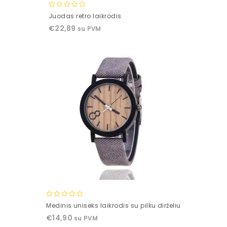
0
Juodas retro laikrodis
out
€
22,89
su PVM
of
5
0
Medinis uniseks laikrodis su pilku dirželiu
out
€
14,90
su PVM
of