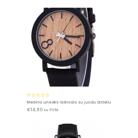
5
0
Medinis uniseks laikrodis su juodu dirželiu
out
€
14,90
su PVM
of
5