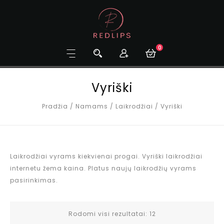
0
Vyriški
Pradžia
/
Namams
/
Laikrodžiai
/
Vyriški
Laikrodžiai vyrams kiekvienai progai. Vyriški laikrodžiai
internetu žema kaina. Platus naujų laikrodžių vyrams
pasirinkimas.
Rodomi visi rezultatai: 12