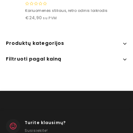
0
Kariuomenės stiliaus, retro odinis laikrodis
out
€
24,90
su PVM
of
5
Produktų kategorijos
Filtruoti pagal kainą
Turite klausimų?
Susisiekite!