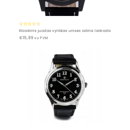
0
Klasikinis juodas vyriškas unisex odinis laikrodis
out
€
15,89
su PVM
of
5