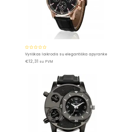
0
Vyriškas laikrodis su elegantiška apyranke
out
€
12,31
su PVM
of
5