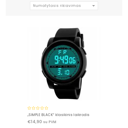
Numatytasis rikiavimas
0
„SIMPLE BLACK“ klasikinis laikrodis
out
€
14,90
su PVM
of