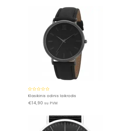
5
0
Klasikinis odinis laikrodis
out
€
14,90
su PVM
of
5