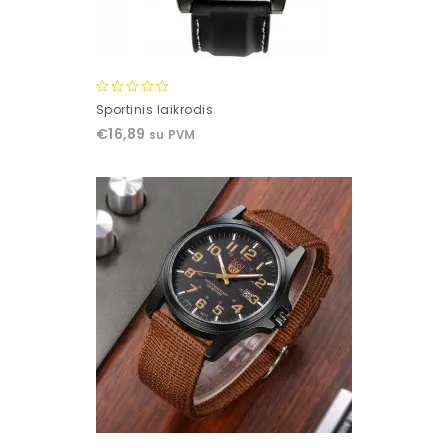
0
Sportinis laikrodis
out
€
16,89
su PVM
of
5