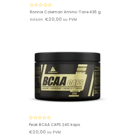
0
Ronnie Coleman Amino-Tone 435 g.
out
€
20,00
€
33,00
su PVM
of
5
0
Peak BCAA CAPS 240 kaps.
out
€
20,00
su PVM
of