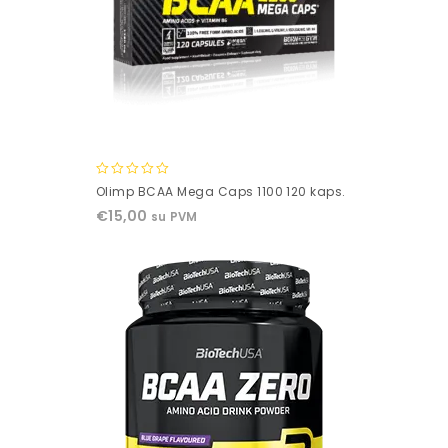
0
Olimp BCAA Mega Caps 1100 120 kaps.
out
€
15,00
su PVM
of
5