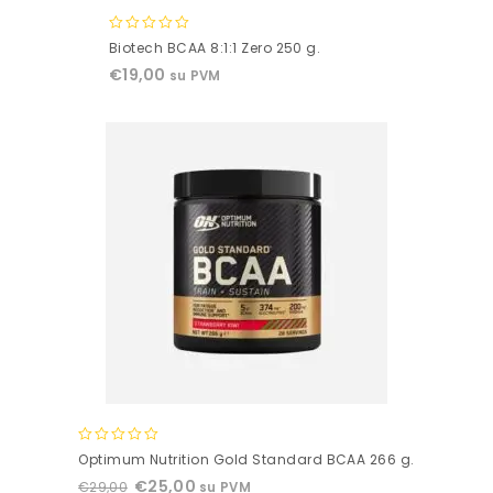
0
Biotech BCAA 8:1:1 Zero 250 g.
out
€
19,00
su PVM
of
5
0
Optimum Nutrition Gold Standard BCAA 266 g.
out
€
25,00
€
29,00
su PVM