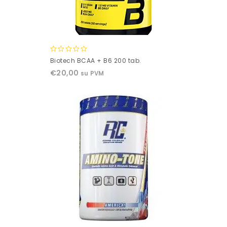
0
Biotech BCAA + B6 200 tab.
out
€
20,00
su PVM
of
5