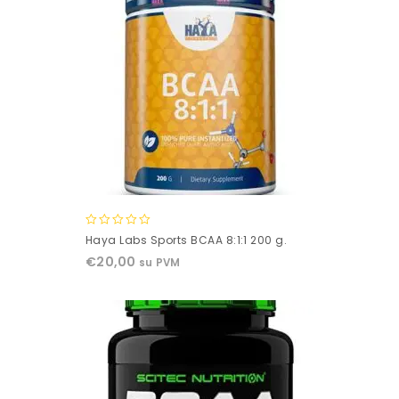
0
Haya Labs Sports BCAA 8:1:1 200 g.
out
€
20,00
su PVM
of
5