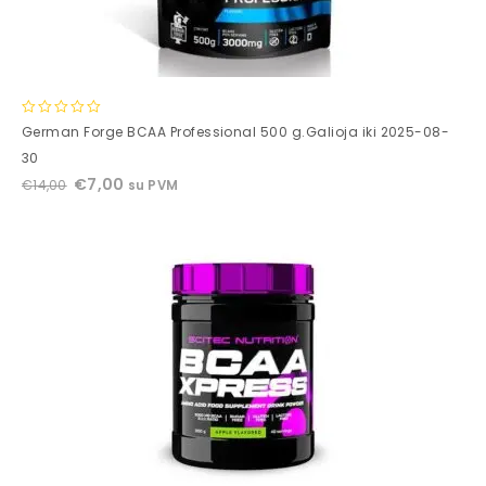
0
German Forge BCAA Professional 500 g.Galioja iki 2025-08-
out
30
of
€
7,00
€
14,00
su PVM
5