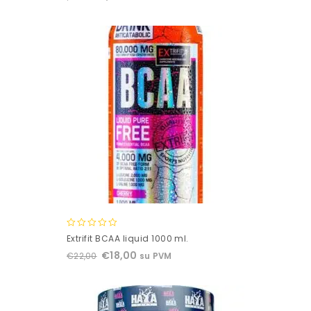
of
5
0
Extrifit BCAA liquid 1000 ml.
out
€
18,00
€
22,00
su PVM
of
5