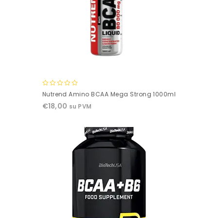
0
Nutrend Amino BCAA Mega Strong 1000ml
out
€
18,00
su PVM
of
5