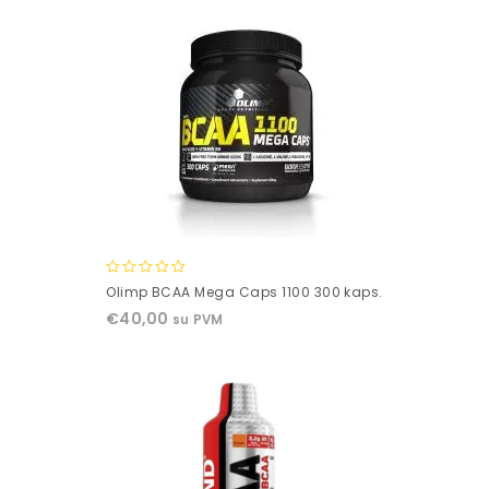
0
Olimp BCAA Mega Caps 1100 300 kaps.
out
€
40,00
su PVM
of
5