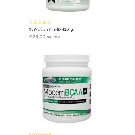
0
SciVation XTEND 420 g.
out
€
25,00
su PVM
of
5