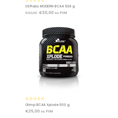
0
USPlabs MODERN BCAA 536 g
out
€
30,00
€
40,00
su PVM
of
5
0
Olimp BCAA Xplode 500 g.
out
€
25,00
su PVM
of
5