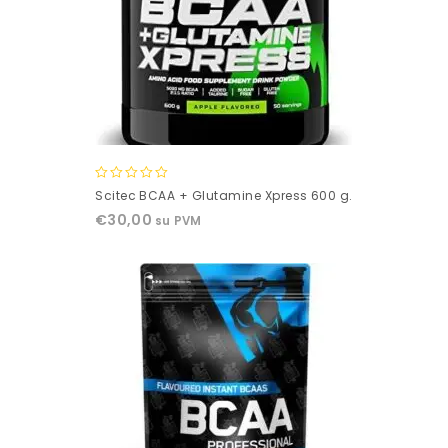
0
Scitec BCAA + Glutamine Xpress 600 g.
out
€
30,00
su PVM
of
5