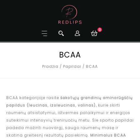
0
BCAA
Pradžia
/
Papildai
/
BCAA
BCAA kategorijoje rasite
šakotųjų grandinių aminorūgščių
papildus (leucinas, izoleucinas, valinas)
, kurie skirti
raumenų atsistatymui, ištvermės palaikymui ir energijos
suteikimui intensyvių treniruočių metu. Šie sporto papildai
padeda mažinti nuovargį, saugo raumenų masę ir
skatina greitesnį rezultatų pasiekimą.
Minimalus BCAA