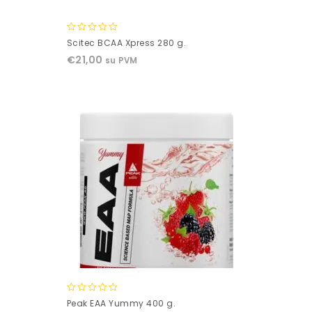
0
Scitec BCAA Xpress 280 g.
out
€
21,00
su PVM
of
5
0
Peak EAA Yummy 400 g.