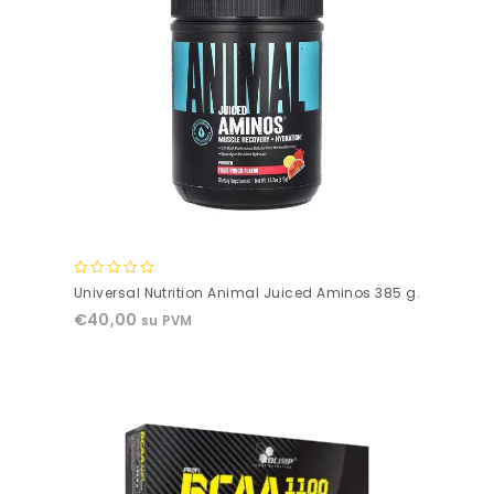
0
Universal Nutrition Animal Juiced Aminos 385 g.
out
€
40,00
su PVM
of
5