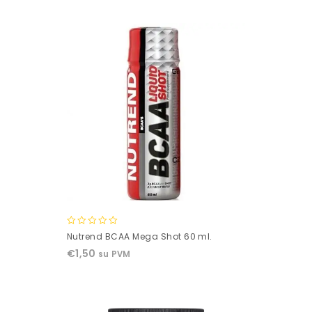
5
0
Nutrend BCAA Mega Shot 60 ml.
out
€
1,50
su PVM
of
5