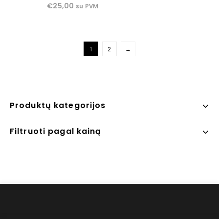
out
€
25,00
su PVM
of
5
1
2
→
Produktų kategorijos
Filtruoti pagal kainą