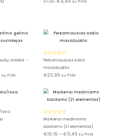
€
4,45
€
7,89
VM
su PVM
of
5
0
ukų rinkiklis –
Perkamiausias kaklo
out
masažuoklis
of
9
€
23,99
su PVM
su PVM
5
/lova
0
Markeriai mediniams
VM
out
baldams (21 elementas)
of
€
10,15
–
€
11,45
su PVM
5