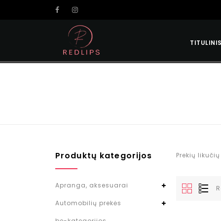
TITULINI
Produktų kategorijos
Prekių likuči
Apranga, aksesuarai
R
Automobilių prekės
be-kategorijos