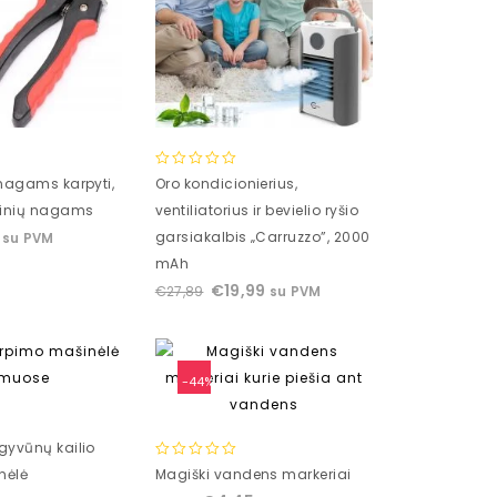
0
 nagams karpyti,
Oro kondicionierius,
out
ntinių nagams
ventiliatorius ir bevielio ryšio
of
garsiakalbis „Carruzzo”, 2000
su PVM
5
mAh
€
19,99
€
27,89
su PVM
-44%
gyvūnų kailio
0
nėlė
Magiški vandens markeriai
out