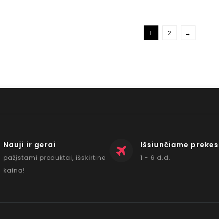
1
2
→
Nauji ir gerai
Išsiunčiame prekes
pažįstami produktai, išskirtine
1 - 6 d.d.
kaina!