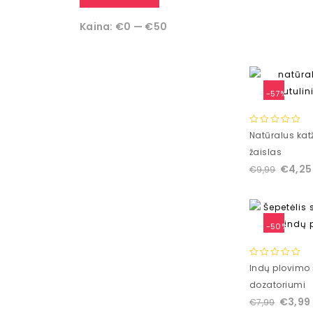
5
Kaina:
€0
—
€50
-57%
0
Natūralus katž
out
žaislas
of
€
4,25
€
9,99
5
-50%
0
Indų plovimo 
out
dozatoriumi
of
€
3,99
€
7,99
5