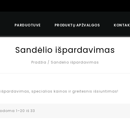
S
PARDUOTUVĖ
PRODUKTŲ APŽVALGOS
KONTAK
Sandėlio išpardavimas
Pradžia
/
Sandėlio išpardavimas
ų išpardavimas, specialios kainos ir greitesnis išsiuntimas!
odoma 1–20 iš 33