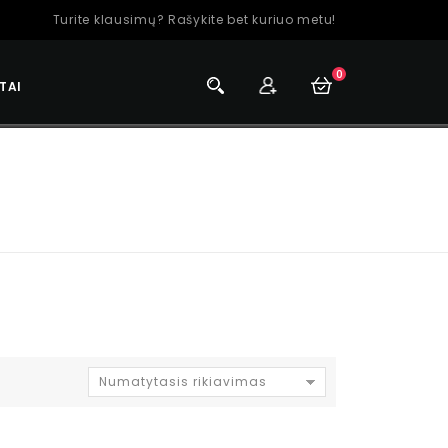
Turite klausimų? Rašykite bet kuriuo metu!
0
TAI
Numatytasis rikiavimas