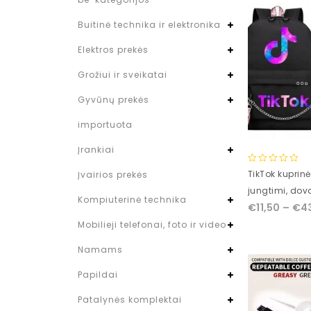
Buitinė technika ir elektronika
Elektros prekės
Grožiui ir sveikatai
Gyvūnų prekės
importuota
Įrankiai
0
TikTok kuprin
Įvairios prekės
out
jungtimi, dov
of
Kompiuterinė technika
€
11,50
–
€
4
5
Mobilieji telefonai, foto ir video
Namams
Papildai
Patalynės komplektai