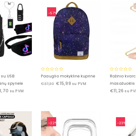
-57%
0
0
ė su USB
Paauglio mokyklinė kuprinė
Rožinio kvar
out
out
€
15,99
anų spynelė
masažuoklis
€
37,30
su PVM
of
of
3,70
€
11,26
su PVM
su P
5
5
-22%
-23%