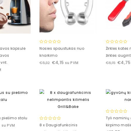
0
0
kavos kapsulė
Nosies spaustukas nuo
Žirklės katės
out
out
kavos
knarkimo
žirklės augi
of
of
€
4,15
€
4,75
vnt.
€
5,32
€
6,15
su PVM
5
5
M
0
u piešimo stalu
Tyli naminių 
out
0
9
8 x Daugiafunkcinis
kirpimo maši
su PVM
of
out