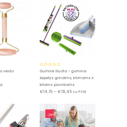
0
co veido
Guminė šluota – guminis
out
šepetys grindims, kilimams ir
of
kitiems paviršiams
VM
5
€
14,15
–
€
18,45
su PVM
-28%