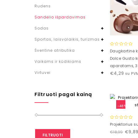
Rudens
Sandėlio išpardavimas
Sodas
Sportas, laisvalaikis, turizmas
0
Šventinė atributika
Daugkartinė 
out
Dolce Gusto 
of
Vaikams ir kūdikiams
aparatams, 3 
5
Virtuvei
€
4,29
su PV
Filtruoti pagal kainą
-48%
0
Projektorius s
out
€
9,8
€
18,99
of
FILTRUOTI