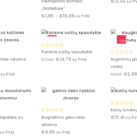
€
13,55
nelimpantis kilimėlis
su P
5
of
„Grill&Bake“
5
€
1,85
–
€
10,89
su PVM
-17%
-25%
0
Rankinė sulčių spaudyklė
out
0
€
14,79
olės rutulinis
Augintinių pla
€
17,90
su PVM
of
out
volelis
5
of
€
2,9
€
3,99
su PVM
5
0
Kačių tunelis
out
0
€
17,41
šepetėlis su
Magnetinio gelio riešo
su P
of
out
atrama
5
of
€
9,99
su PVM
su PVM
5