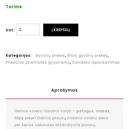
Turime
Į KREPŠELĮ
Vnt:
Kategorijos:
Gyvūnų prekės
,
Kitos gyvūnų prekės
,
Priežiūros priemonės gyvūnams
,
Sandėlio išpardavimas
Aprašymas
Gelinis volelis rūbams valyti –
patogus, mažas,
tilps visur!
Gelinio plaukų rinkiklio volelio dėka
per kelias sekundes atsikratysite plaukų,