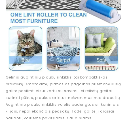
Gelinis augintinių plaukų rinkiklis, tai kompaktiškas,
praktiškų išmatavimų pirmosios pagalbos priemonė kurią
galite pasiimti visur kartu su savimi, jei reikėtų greitai
surinkti pūkus, plaukus ar kitus nešvarumus nuo drabužių.
Augintinio plaukų rinkiklis volelis padengtas silikoniniais
klijais, nepaliekančiais pėdsakų. Todėl galite jį drąsiai
naudoti įvairiems paviršiams ir audiniams.