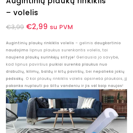
Augintinių plaukų rinkiklis
– volelis
€
2,99
€
3,99
su PVM
Augintinių plaukų rinkiklis volelis
– gelinis
daugkartinio
naudojimo
lipnus plaukus surenkantis volelis, tai
naujiena plaukų surinkėjų srityje
! Geriausia jo savybė,
kad lipnus paviršius
puikiai surenka plaukus nuo
drabužių, kilimų, baldų ir kitų paviršių
, bei
nepalieka jokių
pėdsakų
. O kai plaukų rinkiklis volelis apsineša plaukais,
jį
pakanka nuplauti po šiltu vandeniu ir jis vėl kaip naujas
!