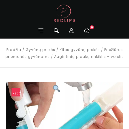
0
Pradžia
/
Gyvūnų prekės
/
Kitos gyvūnų prekės
/
Priežiūros
priemonės gyvūnams
/
Augintinių plaukų rinkiklis – volelis
-25%