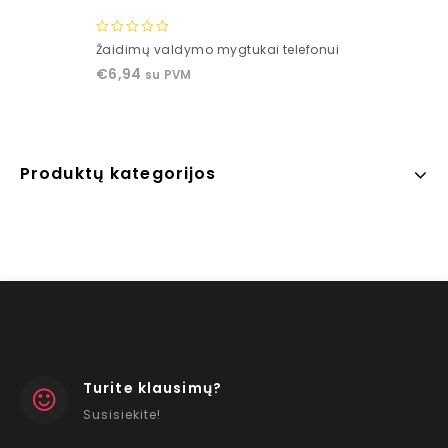
0
Žaidimų valdymo mygtukai telefonui
out
€
6,94
su PVM
of
5
Produktų kategorijos
Turite klausimų?
Susisiekite!