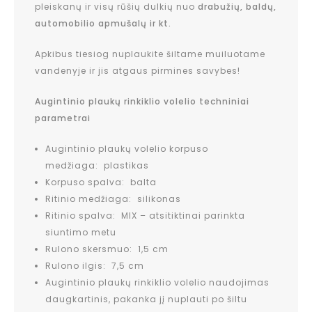
pleiskanų ir visų rūšių dulkių nuo
drabužių, baldų,
automobilio apmušalų ir kt.
Apkibus tiesiog nuplaukite šiltame muiluotame
vandenyje ir jis atgaus pirmines savybes!
Augintinio plaukų rinkiklio volelio techniniai
parametrai
Augintinio plaukų volelio korpuso
medžiaga: plastikas
Korpuso spalva: balta
Ritinio medžiaga: silikonas
Ritinio spalva: MIX – atsitiktinai parinkta
siuntimo metu
Rulono skersmuo: 1,5 cm
Rulono ilgis: 7,5 cm
Augintinio plaukų rinkiklio volelio naudojimas
daugkartinis, pakanka jį nuplauti po šiltu