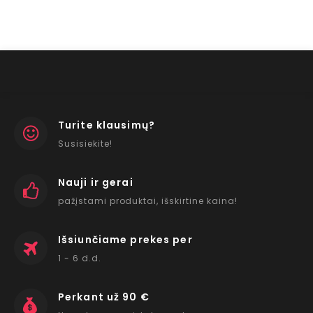
Turite klausimų?
Susisiekite!
Nauji ir gerai
pažįstami produktai, išskirtine kaina!
Išsiunčiame prekes per
1 - 6 d.d.
Perkant už 90 €