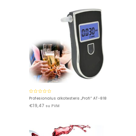
0
Profesionalus alkotesteris „Profi” AT-818
out
€
19,47
su PVM
of
5