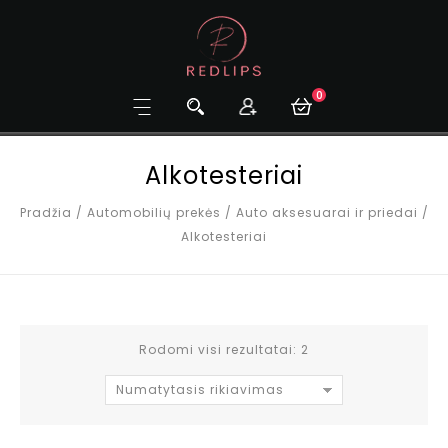
0
Alkotesteriai
Pradžia
/
Automobilių prekės
/
Auto aksesuarai ir priedai
/
Alkotesteriai
Rodomi visi rezultatai: 2
Numatytasis rikiavimas