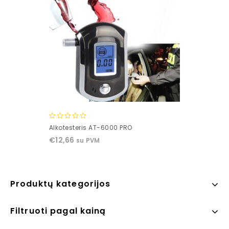
0
Alkotesteris AT-6000 PRO
out
€
12,66
su PVM
of
5
Produktų kategorijos
Filtruoti pagal kainą