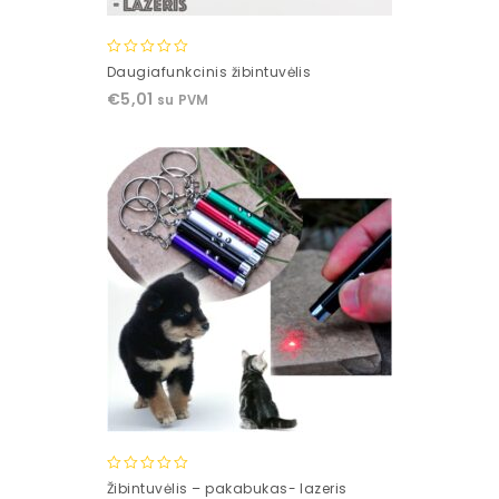
0
Daugiafunkcinis žibintuvėlis
out
€
5,01
su PVM
of
5
0
Žibintuvėlis – pakabukas- lazeris