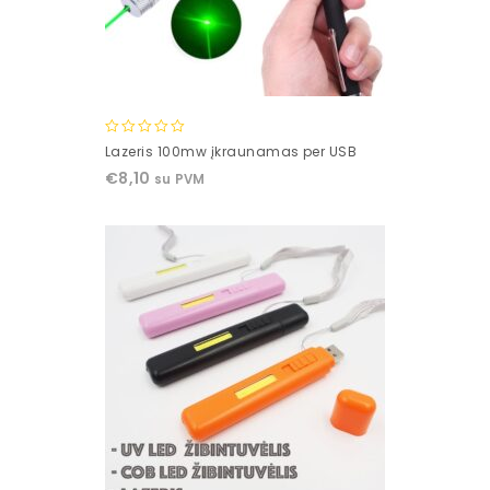
0
Lazeris 100mw įkraunamas per USB
out
€
8,10
su PVM
of
5