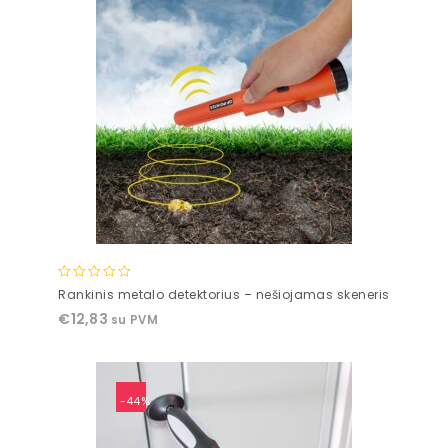
0
Rankinis metalo detektorius – nešiojamas skeneris
out
€
12,83
su PVM
of
5
-44%