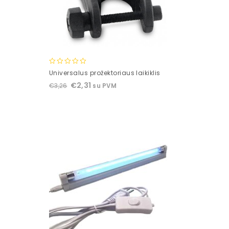
0
Universalus prožektoriaus laikiklis
out
€
2,31
€
3,26
su PVM
of
5