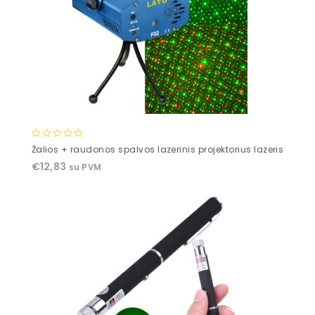
0
Žalios + raudonos spalvos lazerinis projektorius lazeris
out
€
12,83
su PVM
of
5