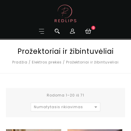
0
Prožektoriai ir žibintuvėliai
Pradžia
/
Elektros prekės
/
Prožektoriai ir žibintuvėliai
Rodoma 1–20 iš 71
Numatytasis rikiavimas