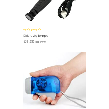
0
Dirbtuvių lempa
out
€
9,30
su PVM
of
5