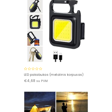
0
LED pakabukas (metalinis korpusas)
out
€
4,68
su PVM
of
5