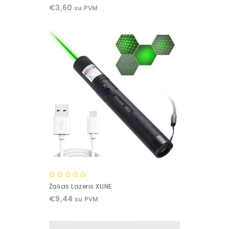
out
€
3,60
su PVM
of
5
0
Žalias Lazeris XLINE
out
€
9,44
su PVM
of
5