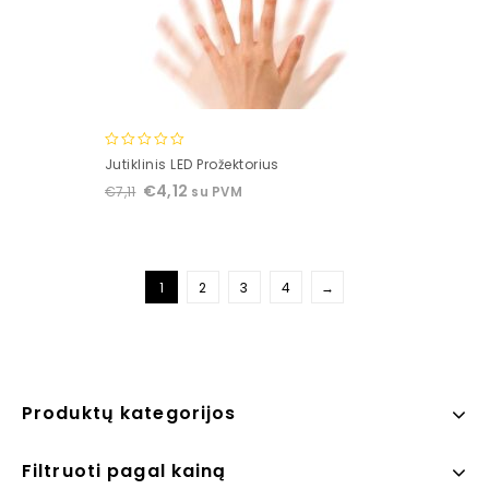
0
Jutiklinis LED Prožektorius
out
€
4,12
€
7,11
su PVM
of
5
1
2
3
4
→
Produktų kategorijos
Filtruoti pagal kainą