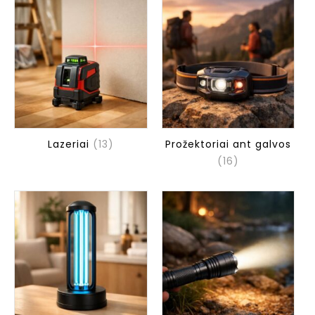
Lazeriai
(13)
Prožektoriai ant galvos
(16)