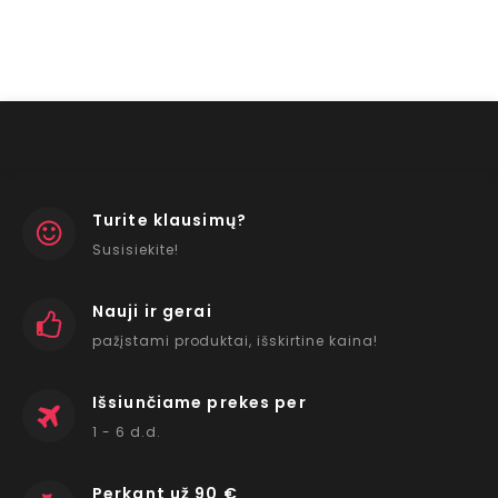
Turite klausimų?
Susisiekite!
Nauji ir gerai
pažįstami produktai, išskirtine kaina!
Išsiunčiame prekes per
1 - 6 d.d.
Perkant už 90 €