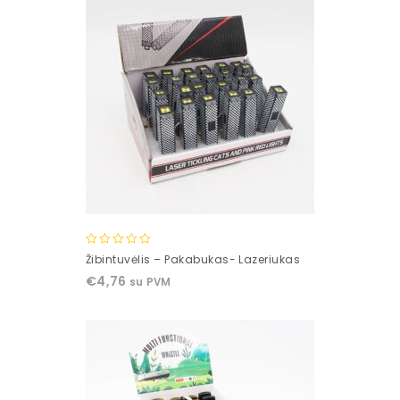
0
Žibintuvėlis – Pakabukas- Lazeriukas
out
€
4,76
su PVM
of
5