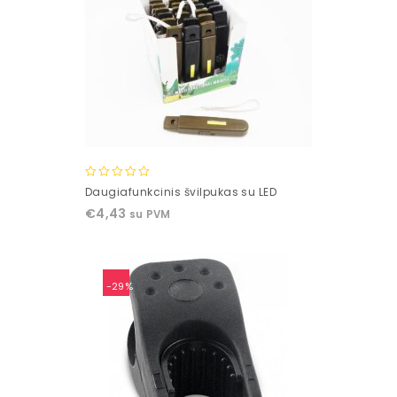
0
Daugiafunkcinis švilpukas su LED
out
€
4,43
su PVM
of
5
-29%