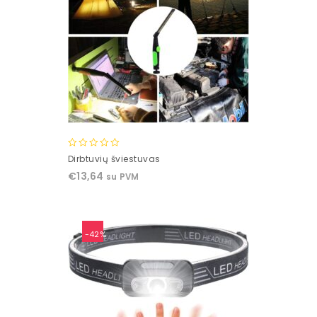
0
Dirbtuvių šviestuvas
out
€
13,64
su PVM
of
5
-42%