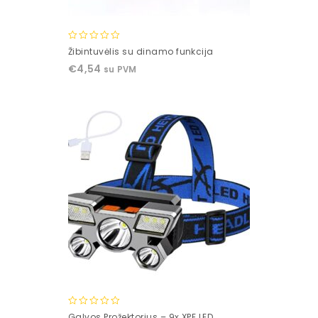
0
Žibintuvėlis su dinamo funkcija
out
€
4,54
su PVM
of
5
0
Galvos Prožektorius – 9x XPE LED