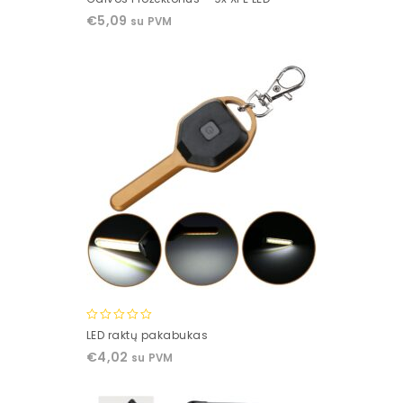
out
€
5,09
su PVM
of
5
0
LED raktų pakabukas
out
€
4,02
su PVM
of
5