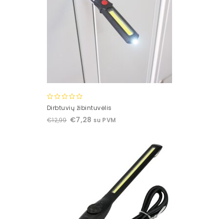
0
Dirbtuvių žibintuvėlis
out
€
7,28
€
12,99
su PVM
of
5