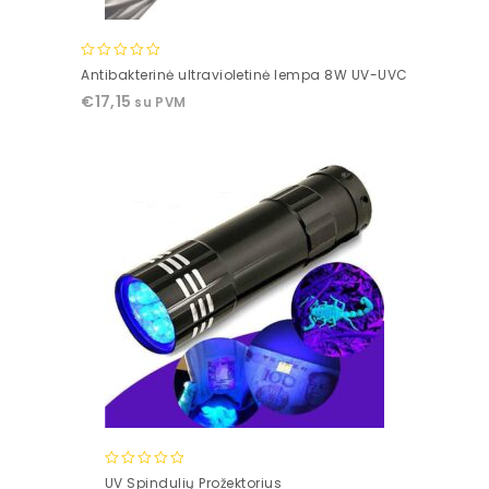
0
Antibakterinė ultravioletinė lempa 8W UV-UVC
out
€
17,15
su PVM
of
5
0
UV Spindulių Prožektorius