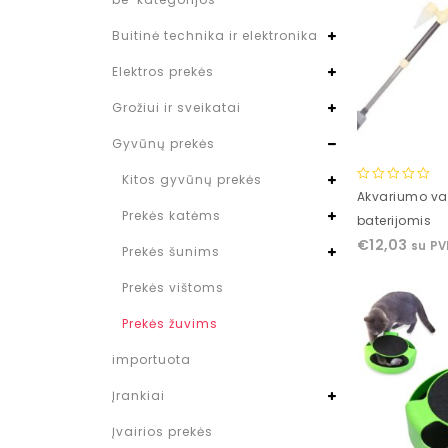
Buitinė technika ir elektronika
Elektros prekės
Grožiui ir sveikatai
Gyvūnų prekės
Kitos gyvūnų prekės
0
Akvariumo va
out
Prekės katėms
baterijomis
of
€
12,03
su P
5
Prekės šunims
Prekės vištoms
Prekės žuvims
importuota
Įrankiai
Įvairios prekės