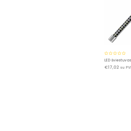
0
LED šviestuva
out
€
17,02
su P
of
5