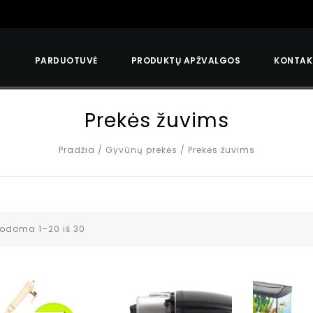
S
PARDUOTUVĖ
PRODUKTŲ APŽVALGOS
KONTAK
Prekės žuvims
Pradžia
/
Gyvūnų prekės
/
Prekės žuvims
odoma 1–20 iš 30