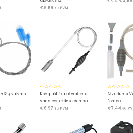
€
3,65
akvariumui
€
6,10
of
of
€
9,69
M
su PVM
5
5
0
0
zdžių valymo
Kompaktiška akvariumo
Akvariumo V
out
out
vandens keitimo pompa
Pompa
of
of
€
6,97
€
7,44
M
su PVM
su P
5
5