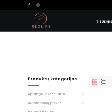
TITULINI
Produktų kategorijos
R
Apranga, aksesuarai
Automobilių prekės
be-kategorijos