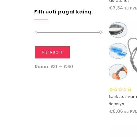
aeratorius
of
€
7,34
su PV
5
Filtruoti pagal kainą
FILTRUOTI
Kaina:
€0
—
€60
0
Lankstus vam
out
šepetys
of
€
6,06
su PV
5