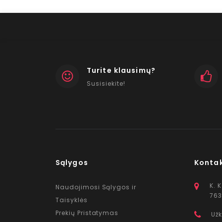
Turite klausimų?
Susisiekite!
Sąlygos
Konta
K. 
Naudojimosi Sąlygos ir
763
Taisyklės
Prekių Pristatymas
Užk