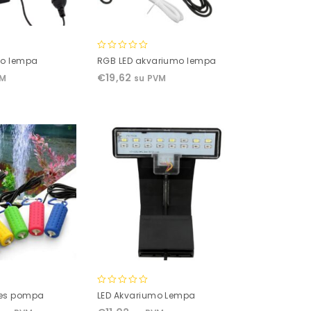
0
mo lempa
RGB LED akvariumo lempa
out
€
19,62
VM
su PVM
of
5
0
ies pompa
LED Akvariumo Lempa
out