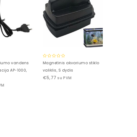
0
ariumo vandens
Magnetinis akvariumo stiklo
out
racija AP-1000,
valiklis, S dydis
of
€
5,77
su PVM
5
VM