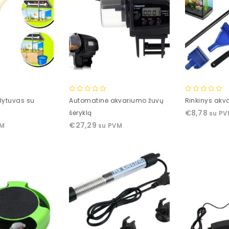
0
0
lytuvas su
Automatinė akvariumo žuvų
Rinkinys akva
out
out
€
8,78
šėryklą
su P
of
of
€
27,29
VM
su PVM
5
5