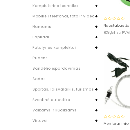
Kompiuterinė technika
Mobilieji telefonai, foto ir video
0
Nuostabus žai
Namams
out
€
9,51
su PVM
of
Papildai
5
Patalynės komplektai
Rudens
Sandėlio išpardavimas
Sodas
Sportas, laisvalaikis, turizmas
Šventinė atributika
Vaikams ir kūdikiams
Virtuvei
0
Membraninio
out