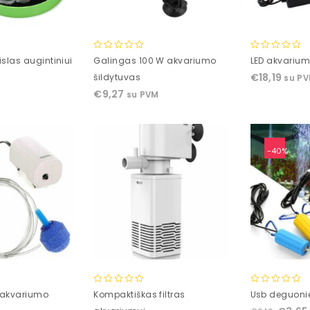
0
0
slas augintiniui
Galingas 100 W akvariumo
LED akvariu
out
out
€
18,19
šildytuvas
su P
of
of
€
9,27
su PVM
5
5
-40%
0
0
 akvariumo
Kompaktiškas filtras
Usb deguon
out
out