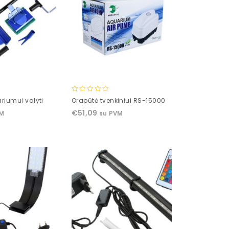
0
riumui valyti
Orapūtė tvenkiniui RS-15000
out
€
51,09
VM
su PVM
of
5