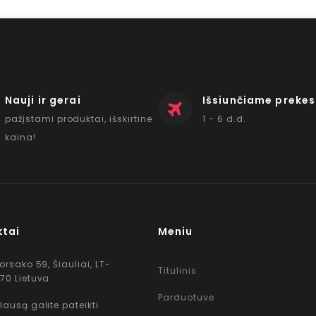
Nauji ir gerai
Išsiunčiame prekes
pažįstami produktai, išskirtine
1 - 6 d.d.
kaina!
ktai
Meniu
Korsako 59, Šiauliai, LT-
Titulinis
70 Lietuva
Parduotuvė
lausą galite pateikti