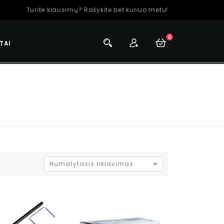
Turite klausimų? Rašykite bet kuriuo metu!
0
TAI
Numatytasis rikiavimas