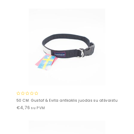
5
0
50 CM. Gustaf & Evita antkaklis juodas su atšvaistu
out
€
4,76
su PVM
of
5