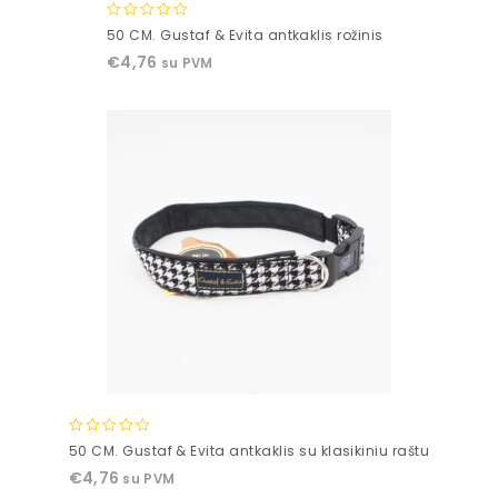
0
50 CM. Gustaf & Evita antkaklis rožinis
out
€
4,76
su PVM
of
5
0
50 CM. Gustaf & Evita antkaklis su klasikiniu raštu
out
€
4,76
su PVM
of