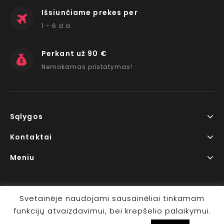
Išsiunčiame prekes per
1 - 6 d.d.
Perkant už 90 €
Nemokamas pristatymas!
Sąlygos
Kontaktai
Meniu
Svetainėje naudojami sausainėliai tinkamam
funkcijų atvaizdavimui, bei krepšelio palaikymui.
Copyright © 2026 www.RedLips.lt Prekių išsiuntimas 1-6