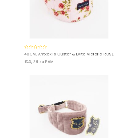
0
40CM. Antkaklis Gustaf & Evita VIctoria ROSE
out
€
4,76
su PVM
of
5