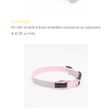
0
50 CM. Gustaf & Evita antkaklis raudonas su atšvaistu
out
€
4,76
su PVM
of
5