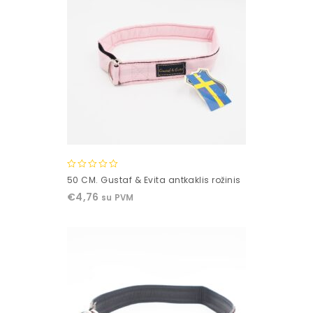
0
50 CM. Gustaf & Evita antkaklis rožinis
out
€
4,76
su PVM
of
5