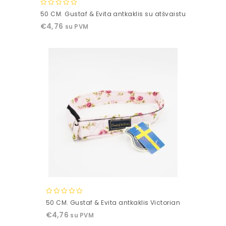
0
50 CM. Gustaf & Evita antkaklis su atšvaistu
out
€
4,76
su PVM
of
5
0
50 CM. Gustaf & Evita antkaklis Victorian
out
€
4,76
su PVM
of