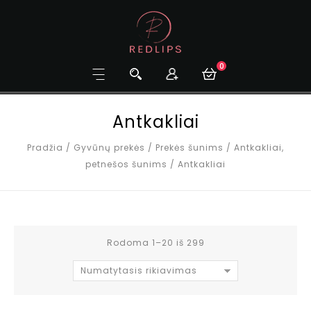
0
Antkakliai
Pradžia
/
Gyvūnų prekės
/
Prekės šunims
/
Antkakliai,
petnešos šunims
/
Antkakliai
Rodoma 1–20 iš 299
Numatytasis rikiavimas