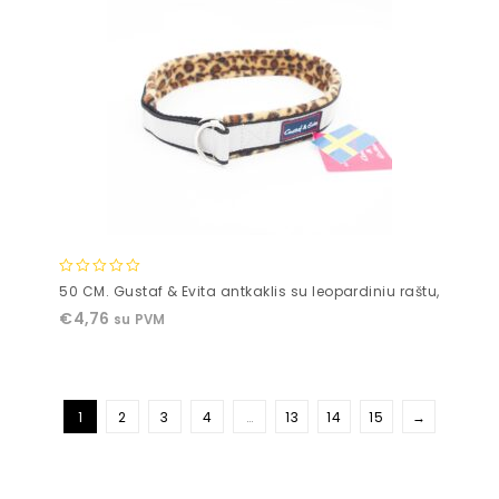
0
50 CM. Gustaf & Evita antkaklis su leopardiniu raštu,
out
€
4,76
su PVM
of
5
1
2
3
4
…
13
14
15
→