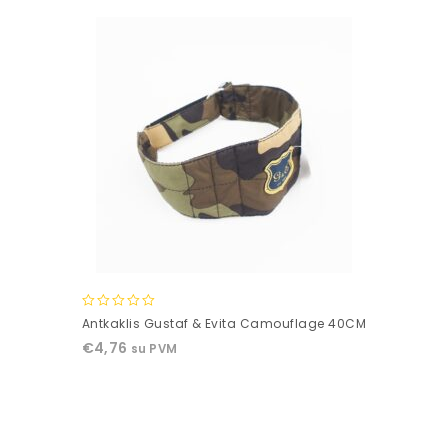
0
Antkaklis Gustaf & Evita Camouflage 40CM
out
€
4,76
su PVM
of
5