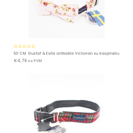
0
50 CM. Gustaf & Evita antkaklis Victorian su kaspinėliu
out
€
4,76
su PVM
of
5