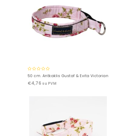
0
50 cm. Antkaklis Gustaf & Evita Victorian
out
€
4,76
su PVM
of
5