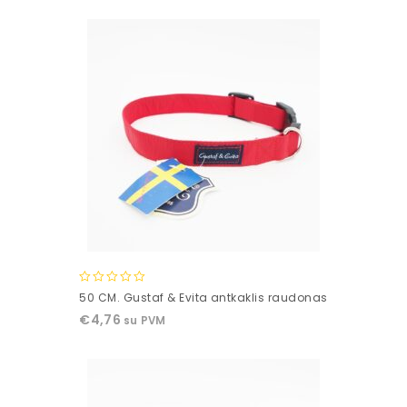
5
0
50 CM. Gustaf & Evita antkaklis raudonas
out
€
4,76
su PVM
of
5