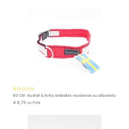
5
0
50 CM. Gustaf & Evita antkaklis raudonas su atšvaistu
out
€
4,76
su PVM
of
5