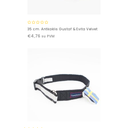
0
35 cm. Antkaklis Gustaf & Evita Velvet
out
€
4,76
su PVM
of
5