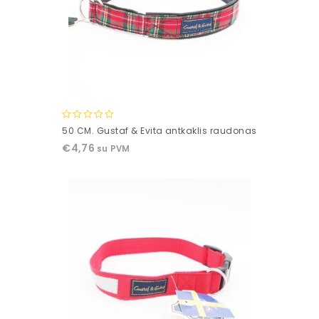
0
50 CM. Gustaf & Evita antkaklis raudonas
out
€
4,76
su PVM
of
5