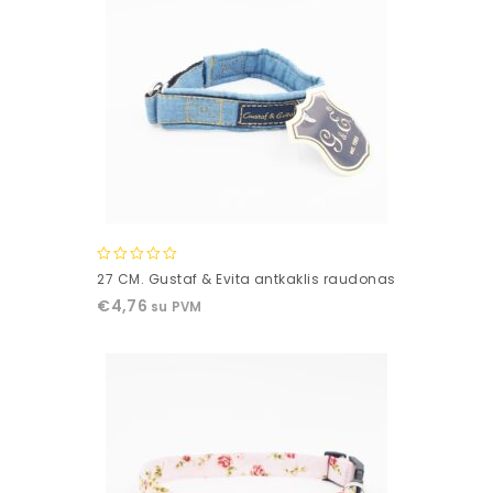
0
27 CM. Gustaf & Evita antkaklis raudonas
out
€
4,76
su PVM
of
5