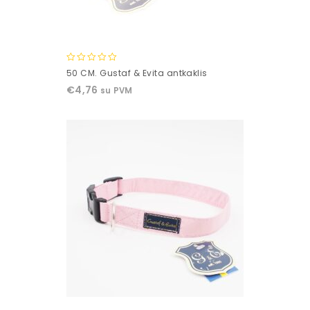
0
50 CM. Gustaf & Evita antkaklis
out
€
4,76
su PVM
of
5