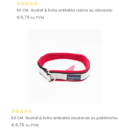
0
50 CM. Gustaf & Evita antkaklis rožinis su atšvaistu
out
€
4,76
su PVM
of
5
0
50 CM. Gustaf & Evita antkaklis raudonas su pašiltinimu
out
€
4,76
su PVM
of