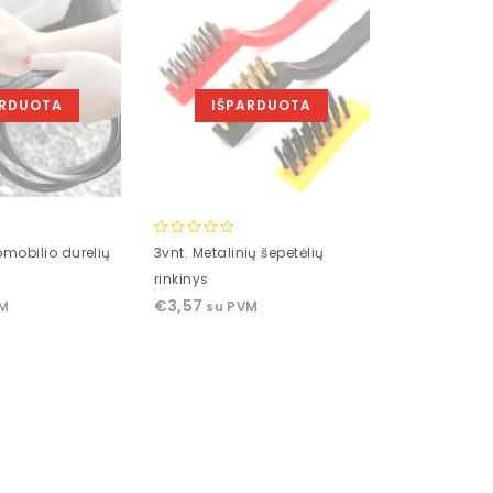
ARDUOTA
IŠPARDUOTA
0
omobilio durelių
3vnt. Metalinių šepetėlių
out
rinkinys
of
€
3,57
VM
su PVM
5