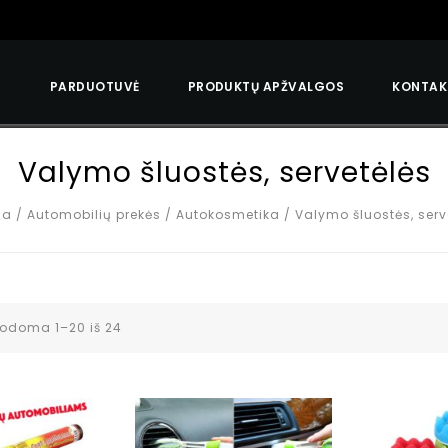
S
PARDUOTUVĖ
PRODUKTŲ APŽVALGOS
KONTAK
Valymo šluostės, servetėlės
ia
/
Automobilių prekės
/
Autokosmetika
/
Valymo šluostės, serv
odoma 1–20 iš 24