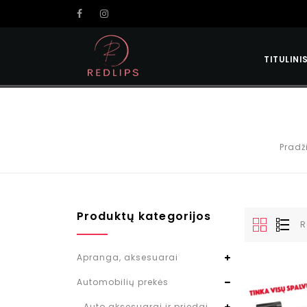
TITULINI
Pradž
Produktų kategorijos
R
Apranga, aksesuarai
Automobilių prekės
Auto aksesuarai ir priedai