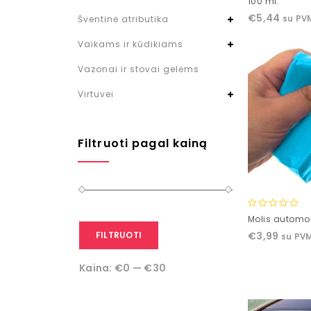
100 ml.
of
€
5,44
su PV
Šventinė atributika
5
Vaikams ir kūdikiams
Vazonai ir stovai gelėms
Virtuvei
Filtruoti pagal kainą
0
Molis automob
out
FILTRUOTI
€
3,99
su PV
of
5
Kaina:
€0
—
€30