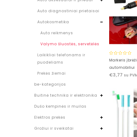
Auto diagnostiniai prietaisai
Autokosmetika
Auto reikmenys
Valymo šluostės, servetėlės
Laikikliai telefonams ir
0
Markeris įbrė
puodeliams
out
automobiliui
of
Prekės žiemai
€
3,77
su PV
5
be-kategorijos
Buitinė technika ir elektronika
Dušo kempinės ir muilas
Elektros prekės
Grožiui ir sveikatai