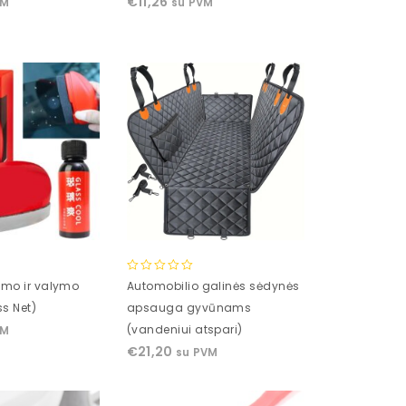
€
11,26
VM
su PVM
of
5
0
vimo ir valymo
Automobilio galinės sėdynės
out
ss Net)
apsauga gyvūnams
of
(vandeniui atspari)
VM
5
€
21,20
su PVM