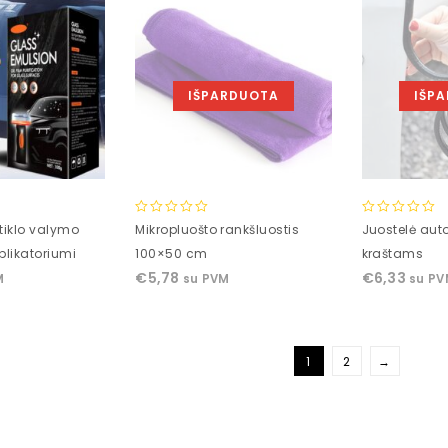
IŠPARDUOTA
IŠP
0
0
tiklo valymo
Mikropluošto rankšluostis
Juostelė aut
out
out
plikatoriumi
100×50 cm
kraštams
of
of
€
5,78
€
6,33
M
su PVM
su P
5
5
1
2
→