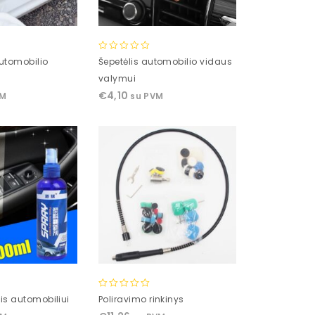
0
utomobilio
Šepetėlis automobilio vidaus
out
valymui
of
€
4,10
VM
su PVM
5
0
klis automobiliui
Poliravimo rinkinys
out