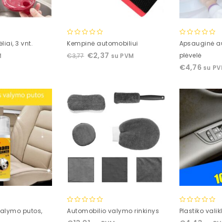
0
0
iai, 3 vnt.
Kempinė automobiliui
Apsauginė a
out
out
€
2,37
plėvelė
€
3,77
M
su PVM
of
of
€
4,76
su P
5
5
0
0
valymo putos,
Automobilio valymo rinkinys
Plastiko vali
out
out