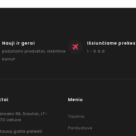
Nauji ir gerai
Išsiunčiame prekes
pažįstami produktai, išskirtine
1 - 6 d.d.
kaina!
ktai
Meniu
Korsako 59, Šiauliai, LT-
Titulinis
70 Lietuva
Parduotuvė
lausą galite pateikti