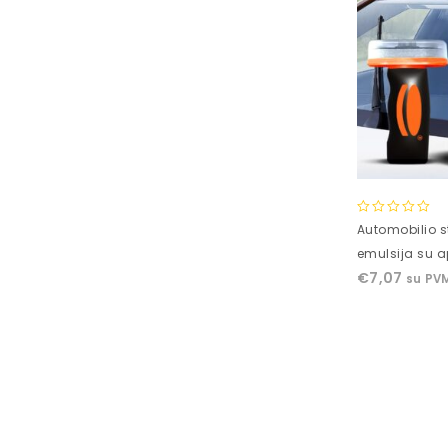
0
Automobilio s
out
emulsija su a
of
€
7,07
su PV
5