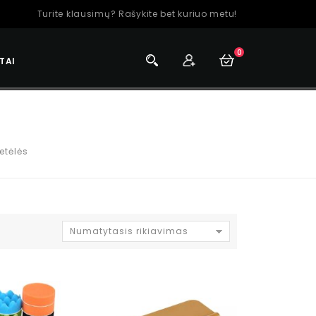
Turite klausimų? Rašykite bet kuriuo metu!
0
TAI
etėlės
Numatytasis rikiavimas