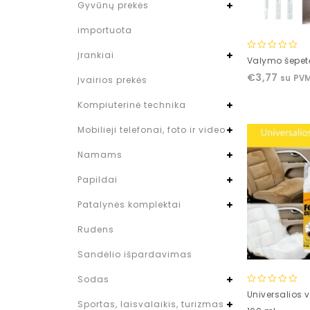
Gyvūnų prekės
importuota
Įrankiai
0
Valymo šepetėl
out
€
3,77
su PV
Įvairios prekės
of
5
Kompiuterinė technika
Mobilieji telefonai, foto ir video
Namams
Papildai
Patalynės komplektai
Rudens
Sandėlio išpardavimas
Sodas
0
Universalios 
Sportas, laisvalaikis, turizmas
out