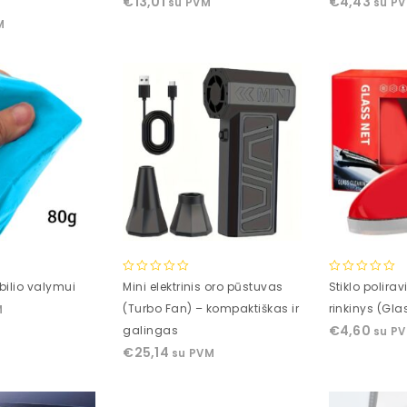
€
13,01
€
4,43
su PVM
su P
of
of
M
5
5
0
0
ilio valymui
Mini elektrinis oro pūstuvas
Stiklo polira
out
out
(Turbo Fan) – kompaktiškas ir
rinkinys (Gla
M
of
of
€
4,60
galingas
su P
5
5
€
25,14
su PVM