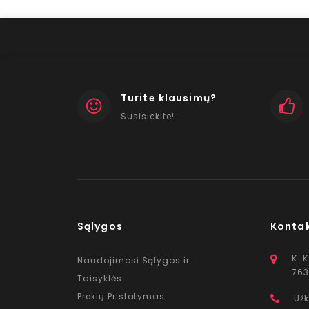
Turite klausimų?
Susisiekite!
Sąlygos
Konta
K. 
Naudojimosi Sąlygos ir
763
Taisyklės
Prekių Pristatymas
Užk