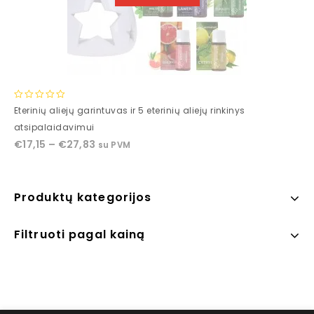
0
Eterinių aliejų garintuvas ir 5 eterinių aliejų rinkinys
out
atsipalaidavimui
of
€
17,15
–
€
27,83
su PVM
5
Produktų kategorijos
Filtruoti pagal kainą