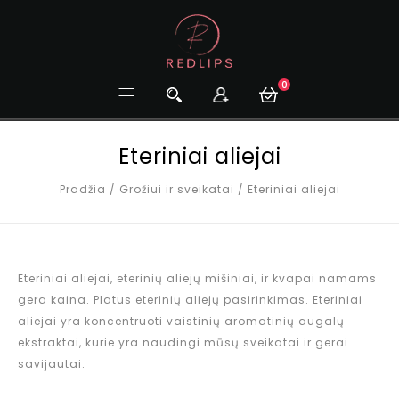
0
Eteriniai aliejai
Pradžia
/
Grožiui ir sveikatai
/
Eteriniai aliejai
Eteriniai aliejai, eterinių aliejų mišiniai, ir kvapai namams
gera kaina. Platus eterinių aliejų pasirinkimas. Eteriniai
aliejai yra koncentruoti vaistinių aromatinių augalų
ekstraktai, kurie yra naudingi mūsų sveikatai ir gerai
savijautai.