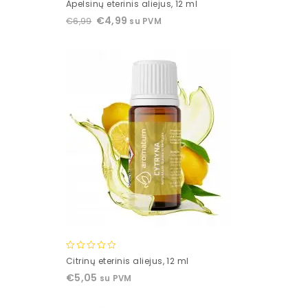
0
Apelsinų eterinis aliejus, 12 ml
out
€
4,99
€
6,99
su PVM
of
5
0
Citrinų eterinis aliejus, 12 ml
out
€
5,05
su PVM
of
5