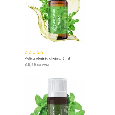
0
Melisų eterinis aliejus, 12 ml
out
€
6,99
su PVM
of
5