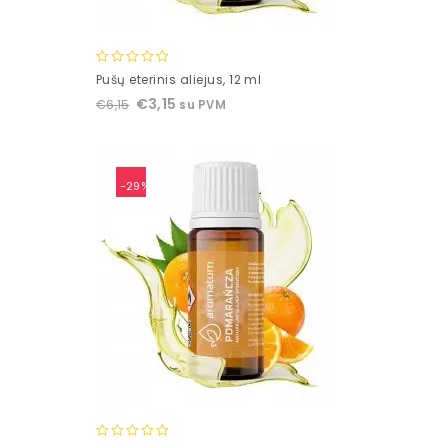
0
Pušų eterinis aliejus, 12 ml
out
€
3,15
€
6,15
su PVM
of
5
-29%