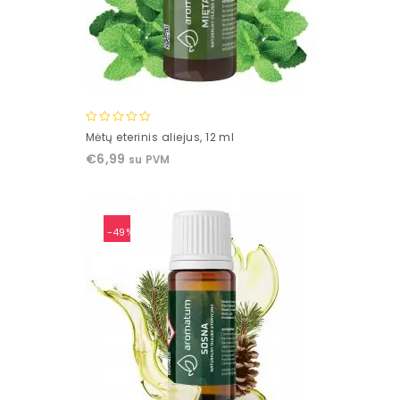
0
Mėtų eterinis aliejus, 12 ml
out
€
6,99
su PVM
of
5
-49%