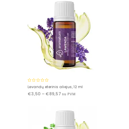
0
Levandų eterinis aliejus, 12 ml
out
€
3,50
–
€
89,57
su PVM
of
5