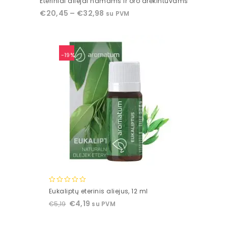
Eteriniai aliejai namams ir oro drėkintuvams
out
€
20,45
–
€
32,98
su PVM
of
5
-19%
0
Eukaliptų eterinis aliejus, 12 ml
out
€
4,19
€
5,19
su PVM
of
5