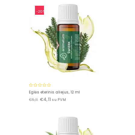
-20%
0
Eglės eterinis aliejus, 12 ml
out
€
4,11
€
5,11
su PVM
of
5