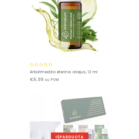
0
Arbatmedžio eterinis aliejus, 12 ml
out
€
6,99
su PVM
of
5
IŠPARDUOTA