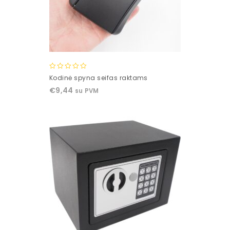
0
Kodinė spyna seifas raktams
out
€
9,44
su PVM
of
5