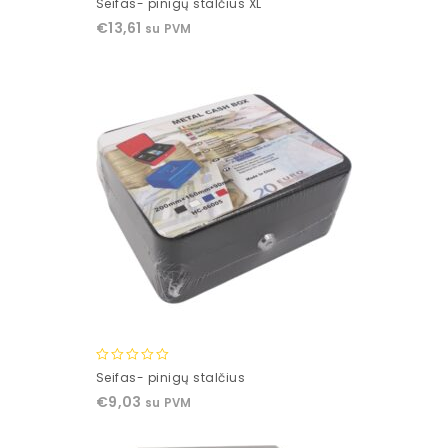
Seifas- pinigų stalčius XL
out
€
13,61
su PVM
of
5
0
Seifas- pinigų stalčius
out
€
9,03
su PVM
of
5