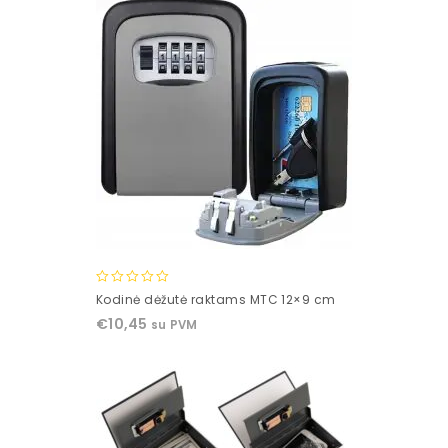
0
Kodinė dėžutė raktams MTC 12×9 cm
out
€
10,45
su PVM
of
5