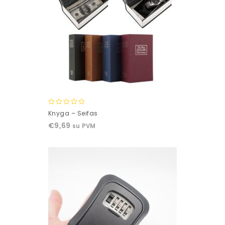
0
Knyga – Seifas
out
€
9,69
su PVM
of
5