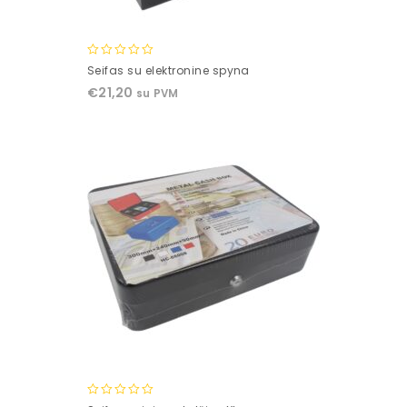
0
Seifas su elektronine spyna
out
€
21,20
su PVM
of
5
0