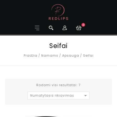
0
Seifai
Pradžia
/
Namams
/
Apsauga
/
Seifai
Rodomi visi rezultatai: 7
Numatytasis rikiavimas