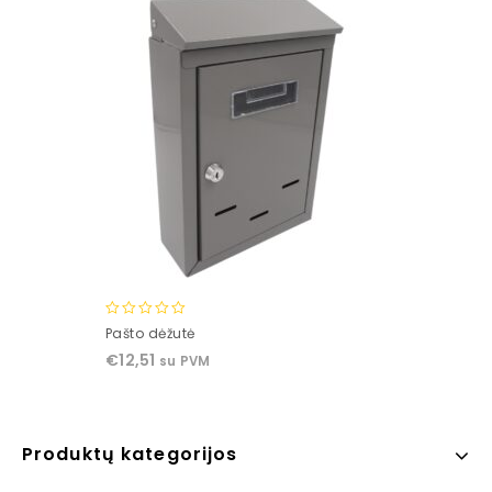
0
Pašto dėžutė
out
€
12,51
su PVM
of
5
Produktų kategorijos