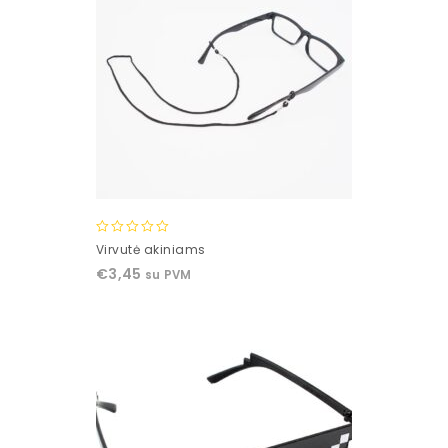
0
Virvutė akiniams
out
€
3,45
su PVM
of
5