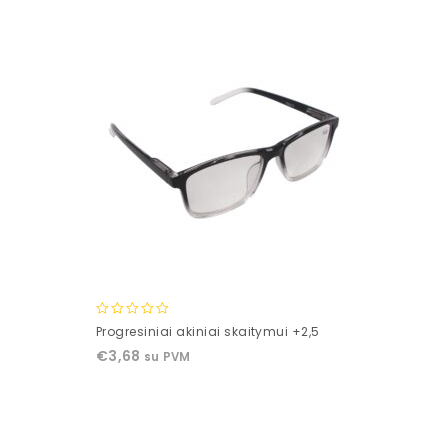
5
0
Progresiniai akiniai skaitymui +2,5
out
€
3,68
su PVM
of
5