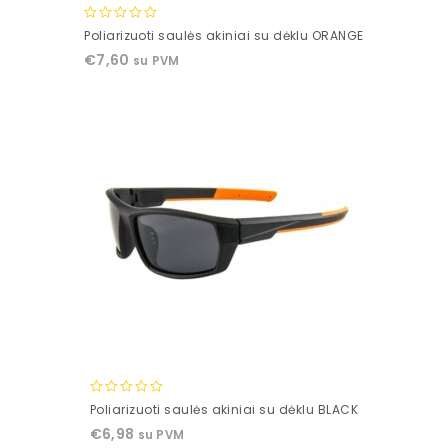
0
Poliarizuoti saulės akiniai su dėklu ORANGE
out
€
7,60
su PVM
of
5
0
Poliarizuoti saulės akiniai su dėklu BLACK
out
€
6,98
su PVM
of