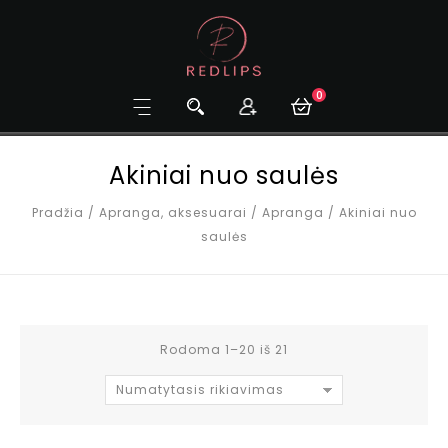
0
Akiniai nuo saulės
Pradžia
/
Apranga, aksesuarai
/
Apranga
/
Akiniai nuo
saulės
Rodoma 1–20 iš 21
Numatytasis rikiavimas