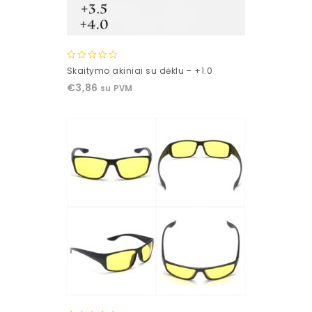
0
Skaitymo akiniai su dėklu – +1.0
out
€
3,86
su PVM
of
5