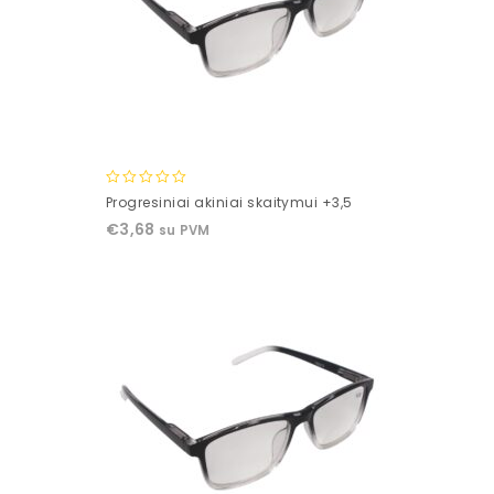
0
Progresiniai akiniai skaitymui +3,5
out
€
3,68
su PVM
of
5