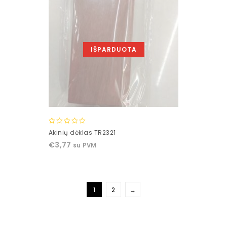
IŠPARDUOTA
0
Akinių dėklas TR2321
out
€
3,77
su PVM
of
5
1
2
→