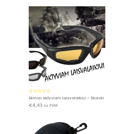
5
0
Akiniai aktyviam laisvalaikiui – Skaidri
out
€
4,43
su PVM
of
5