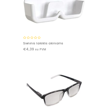
0
Sieninis laikiklis akiniams
out
€
4,39
su PVM
of
5