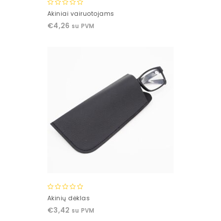
0
Akiniai vairuotojams
out
€
4,26
su PVM
of
5
0
Akinių dėklas
out
€
3,42
su PVM
of