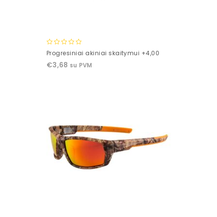
0
Progresiniai akiniai skaitymui +4,00
out
€
3,68
su PVM
of
5