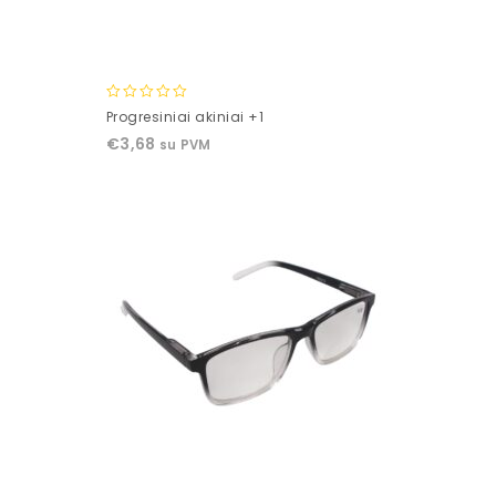
0
Progresiniai akiniai +1
out
€
3,68
su PVM
of
5