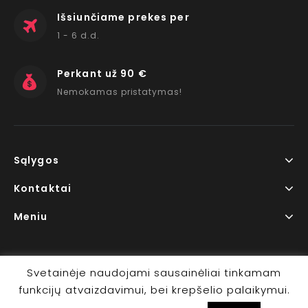
Išsiunčiame prekes per
1 - 6 d.d.
Perkant už 90 €
Nemokamas pristatymas!
Sąlygos
Kontaktai
Meniu
Svetainėje naudojami sausainėliai tinkamam
funkcijų atvaizdavimui, bei krepšelio palaikymui.
Copyright © 2026 www.RedLips.lt Prekių išsiuntimas 1-6