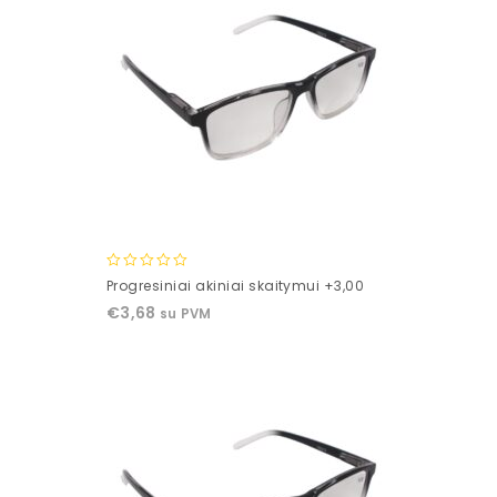
0
Progresiniai akiniai skaitymui +3,00
out
€
3,68
su PVM
of
5