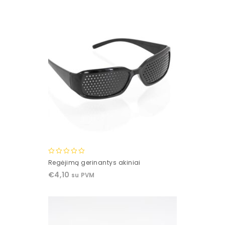
0
Regėjimą gerinantys akiniai
out
€
4,10
su PVM
of
5