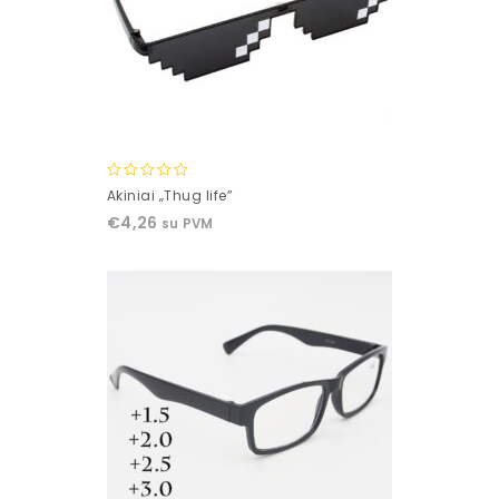
0
Akiniai „Thug life”
out
€
4,26
su PVM
of
5