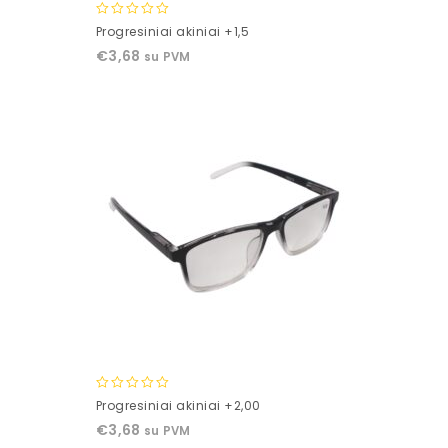
0
Progresiniai akiniai +1,5
out
€
3,68
su PVM
of
5
0
Progresiniai akiniai +2,00
out
€
3,68
su PVM
of