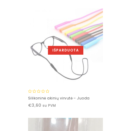
5
IŠPARDUOTA
0
Silikoninė akinių virvutė – Juoda
out
€
3,60
su PVM
of
5