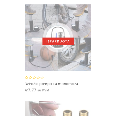
IŠPARDUOTA
0
Dviračio pompa su manometru
out
€
7,77
su PVM
of
5