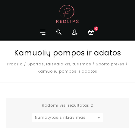
0
Kamuolių pompos ir adatos
Pradžia
/
Sportas, laisvalaikis, turizmas
/
Sporto prekės
/
Kamuolių pompos ir adatos
Rodomi visi rezultatai: 2
Numatytasis rikiavimas