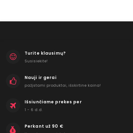
Turite klausimų?
Susisiekite!
Nauji ir gerai
pažįstami produktai, išskirtine kaina!
Išsiunčiame prekes per
1 - 6 d.d.
Perkant už 90 €