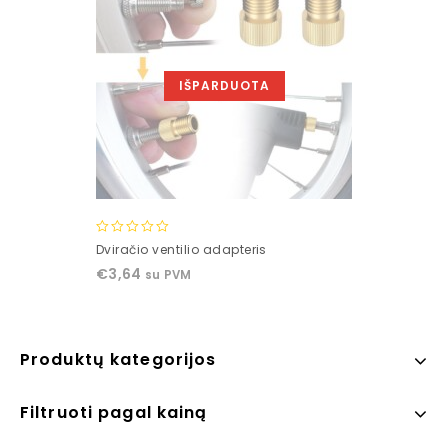
IŠPARDUOTA
0
Dviračio ventilio adapteris
out
€
3,64
su PVM
of
5
Produktų kategorijos
Filtruoti pagal kainą