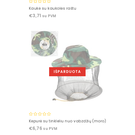
0
Kaukė su kaukolės raštu
out
€
3,71
su PVM
of
5
IŠPARDUOTA
0
Kepurė su tinkleliu nuo vabzdžių (moro)
out
€
6,76
su PVM
of