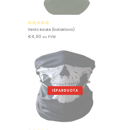
0
Veido kaukė (balaklava)
out
€
4,90
su PVM
of
5
IŠPARDUOTA