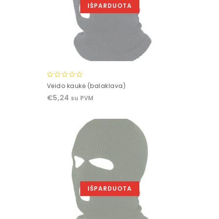
IŠPARDUOTA
0
Veido kaukė (balaklava)
out
€
5,24
su PVM
of
5
IŠPARDUOTA