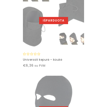
IŠPARDUOTA
0
Universali kepurė – kaukė
out
€
6,36
su PVM
of
5