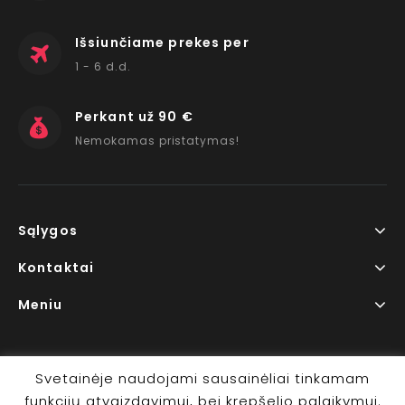
Išsiunčiame prekes per
1 - 6 d.d.
Perkant už 90 €
Nemokamas pristatymas!
Sąlygos
Kontaktai
Meniu
Svetainėje naudojami sausainėliai tinkamam
funkcijų atvaizdavimui, bei krepšelio palaikymui.