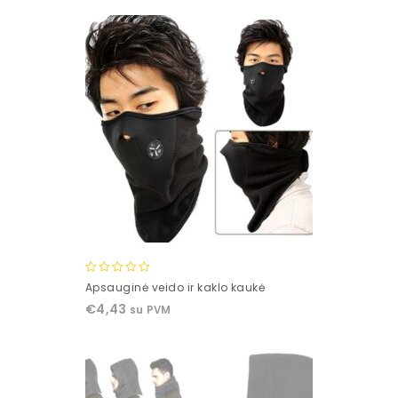
0
Apsauginė veido ir kaklo kaukė
out
€
4,43
su PVM
of
5