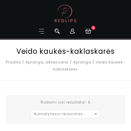
0
Veido kaukės-kaklaskarės
Pradžia
/
Apranga, aksesuarai
/
Apranga
/
Veido kaukės-
kaklaskarės
Rodomi visi rezultatai: 6
Numatytasis rikiavimas