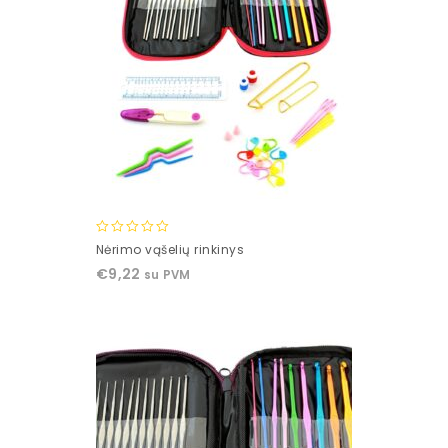
0
Nėrimo vąšelių rinkinys
out
€
9,22
su PVM
of
5