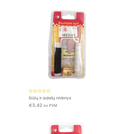
5
0
Siūlų ir adatų rinkinys
out
€
3,42
su PVM
of
5