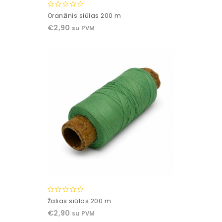
0
Oranžinis siūlas 200 m
out
€
2,90
su PVM
of
5
0
Žalias siūlas 200 m
out
€
2,90
su PVM
of