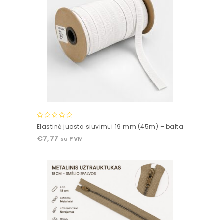
0
Elastinė juosta siuvimui 19 mm (45m) – balta
out
€
7,77
su PVM
of
5