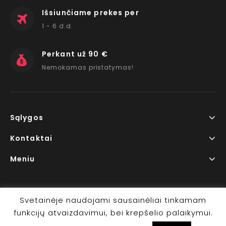
Išsiunčiame prekes per
1 - 6 d.d.
Perkant už 90 €
Nemokamas pristatymas!
Sąlygos
Kontaktai
Meniu
Svetainėje naudojami sausainėliai tinkamam
funkcijų atvaizdavimui, bei krepšelio palaikymui.
Copyright © 2026 www.RedLips.lt Prekių išsiuntimas 1-6