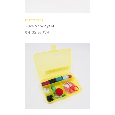
0
Siuvėjo rinkinys M
out
€
4,02
su PVM
of
5