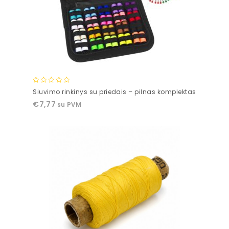
0
Siuvimo rinkinys su priedais – pilnas komplektas
out
€
7,77
su PVM
of
5