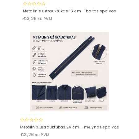
0
Metalinis užtrauktukas 18 cm – baltos spalvos
out
€
3,26
su PVM
of
5
0
Metalinis užtrauktukas 24 cm – mėlynos spalvos
out
€
3,26
su PVM
of