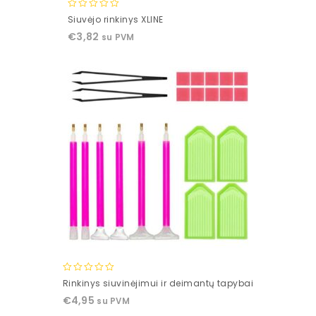
0
Siuvėjo rinkinys XLINE
out
€
3,82
su PVM
of
5
0
Rinkinys siuvinėjimui ir deimantų tapybai
out
€
4,95
su PVM
of