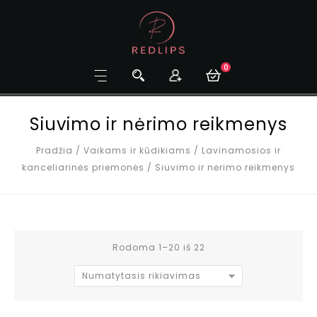
0
Siuvimo ir nėrimo reikmenys
Pradžia
/
Vaikams ir kūdikiams
/
Lavinamosios ir
kanceliarinės priemonės
/
Siuvimo ir nėrimo reikmenys
Rodoma 1–20 iš 22
Numatytasis rikiavimas