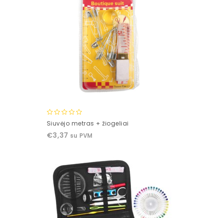
0
Siuvėjo metras + žiogeliai
out
€
3,37
su PVM
of
5