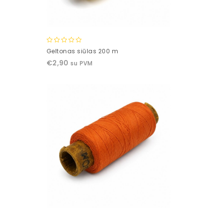
0
Geltonas siūlas 200 m
out
€
2,90
su PVM
of
5