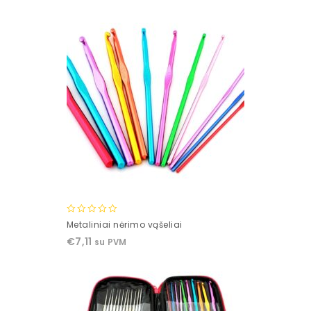
0
Metaliniai nėrimo vąšeliai
out
€
7,11
su PVM
of
5