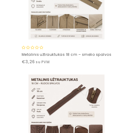
0
Metalinis užtrauktukas 18 cm – smėlio spalvos
out
€
3,26
su PVM
of
5