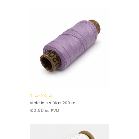
5
0
Violetinis siūlas 200 m
out
€
2,90
su PVM
of
5