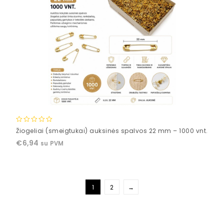
0
Žiogeliai (smeigtukai) auksinės spalvos 22 mm – 1000 vnt.
out
€
6,94
su PVM
of
5
1
2
→