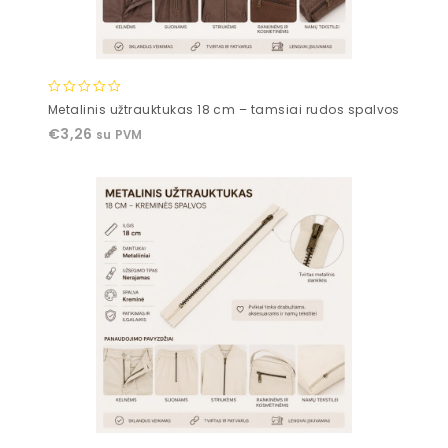
0
Metalinis užtrauktukas 18 cm – tamsiai rudos spalvos
out
€
3,26
su PVM
of
5