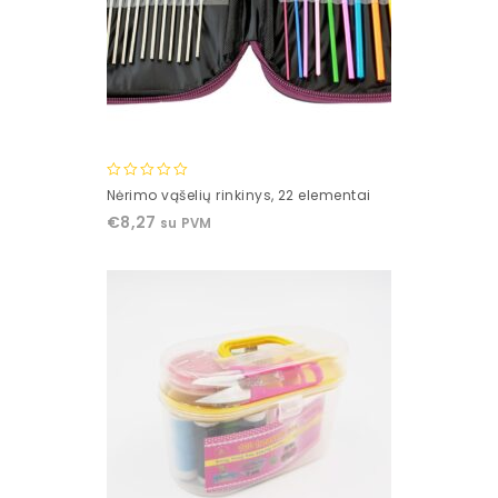
0
Nėrimo vąšelių rinkinys, 22 elementai
out
€
8,27
su PVM
of
5