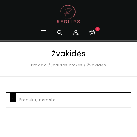
0
Žvakidės
Pradžia
/
Įvairios prekės
/
Žvakidės
Produktų nerasta.