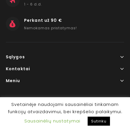
1 - 6 d.d.
Perkant už 90 €
Nemokamas pristatymas!
Sąlygos
Kontaktai
Meniu
Svetainėje naudojami sausainėliai tinkamam
funkcijų atvaizdavimui, bei krepšelio palaikymui.
Copyright © 2026 www.RedLips.lt Prekių išsiuntimas 1-6
Sausainėlių nustatymai
d.d.
Sutinku