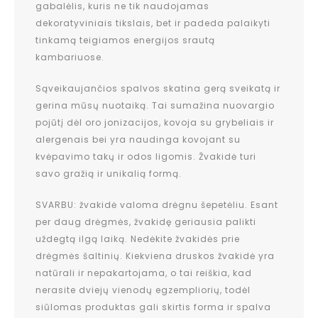
gabalėlis, kuris ne tik naudojamas
dekoratyviniais tikslais, bet ir padeda palaikyti
tinkamą teigiamos energijos srautą
kambariuose.
Sąveikaujančios spalvos skatina gerą sveikatą ir
gerina mūsų nuotaiką. Tai sumažina nuovargio
pojūtį dėl oro jonizacijos, kovoja su grybeliais ir
alergenais bei yra naudinga kovojant su
kvėpavimo takų ir odos ligomis. Žvakidė turi
savo gražią ir unikalią formą.
SVARBU: žvakidė valoma drėgnu šepetėliu. Esant
per daug drėgmės, žvakidę geriausia palikti
uždegtą ilgą laiką. Nedėkite žvakidės prie
drėgmės šaltinių. Kiekviena druskos žvakidė yra
natūrali ir nepakartojama, o tai reiškia, kad
nerasite dviejų vienodų egzempliorių, todėl
siūlomas produktas gali skirtis forma ir spalva