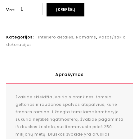
Į KREPŠELĮ
Vnt:
Kategorijos:
Interjero detalės
,
Namams
,
Vazos/stiklo
dekoracijos
Aprašymas
Žvakidė skleidžia įvairiais oranžinės, tamsiai
geltonos ir raudonos spalvos atspalvius, kurie
žmones ramina. Uždegta tamsiame kambaryje
sukuria neįtikėtinąatmosferą. Žvakidė pagaminta
iš druskos kristalo, susiformavusio prieš 250
milijonų metų. Druskos žvakidė yra druskos