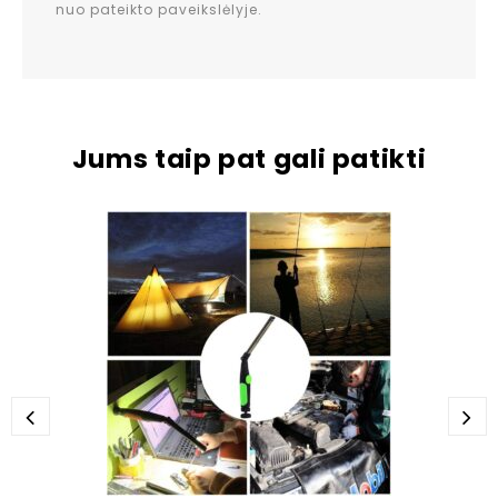
nuo pateikto paveikslėlyje.
Jums taip pat gali patikti