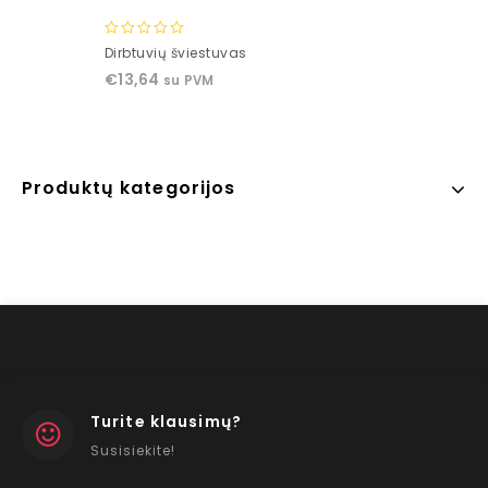
0
Dirbtuvių šviestuvas
out
€
13,64
su PVM
of
5
Produktų kategorijos
Turite klausimų?
Susisiekite!