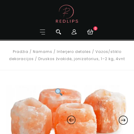
0
Pradžia
/
Namams
/
Interjero detalės
/
Vazos/stiklo
dekoracijos
/
Druskos žvakidė, jonizatorius, 1–2 kg, 4vnt