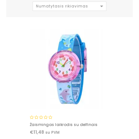
Numatytasis rikiavimas
0
Žaismingas laikrodis su delfinais
out
€
11,48
su PVM
of