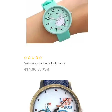
0
Mėtinės spalvos laikrodis
out
€
14,90
su PVM
of
5