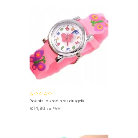
5
0
Rožinis laikrodis su drugeliu
out
€
14,90
su PVM
of
5