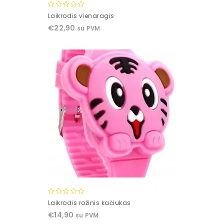
0
Laikrodis vienaragis
out
€
22,90
su PVM
of
5
0
Laikrodis rožinis kačiukas
out
€
14,90
su PVM
of