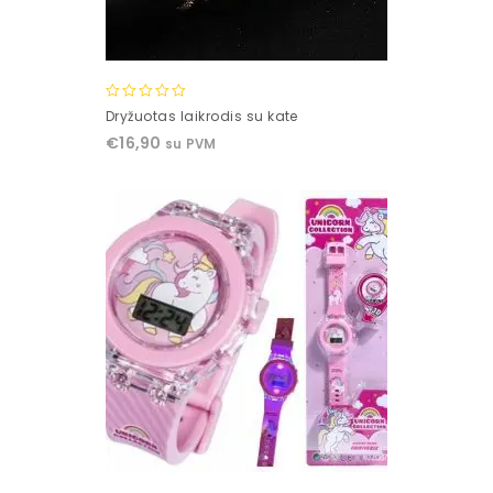
0
Dryžuotas laikrodis su kate
out
€
16,90
su PVM
of
5