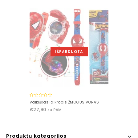
5
IŠPARDUOTA
0
Vaikiškas laikrodis ŽMOGUS VORAS
out
€
27,90
su PVM
of
5
Produktų kategorijos