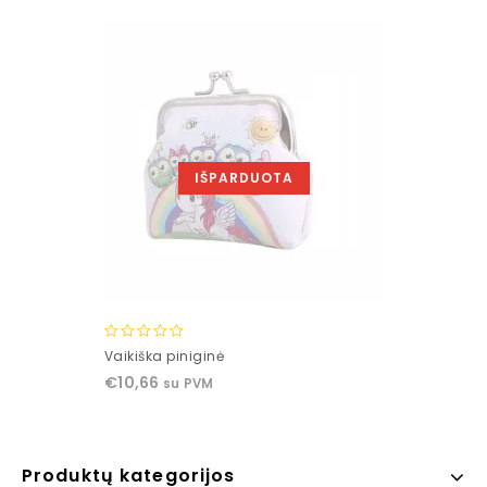
5
IŠPARDUOTA
0
Vaikiška piniginė
out
€
10,66
su PVM
of
5
Produktų kategorijos