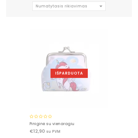
Numatytasis rikiavimas
IŠPARDUOTA
0
Piniginė su vienaragiu
out
€
12,90
su PVM
of