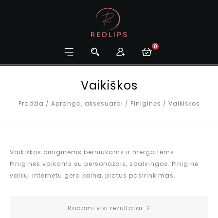
0
Vaikiškos
Pradžia
/
Apranga, aksesuarai
/
Piniginės
/
Vaikiškos
Vaikiškos piniginėms berniukams ir mergaitėms.
Piniginės vaikams su personažais, spalvingos. Piniginė
vaikui internetu gera kaina, platus pasirinkimas.
Rodomi visi rezultatai: 2