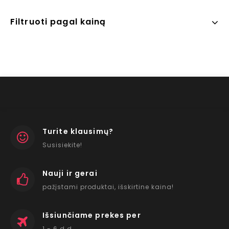
Filtruoti pagal kainą
Turite klausimų?
Susisiekite!
Nauji ir gerai
pažįstami produktai, išskirtine kaina!
Išsiunčiame prekes per
1 - 6 d.d.