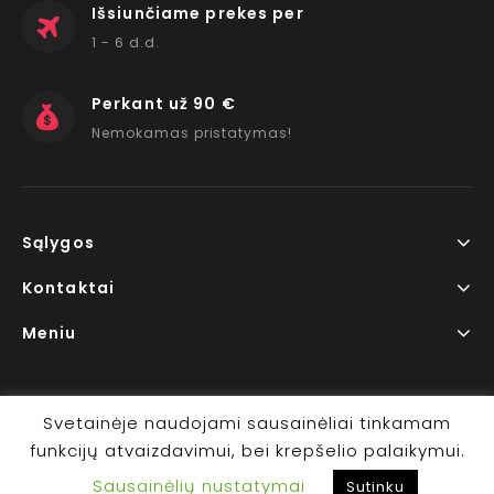
Išsiunčiame prekes per
1 - 6 d.d.
Perkant už 90 €
Nemokamas pristatymas!
Sąlygos
Kontaktai
Meniu
Svetainėje naudojami sausainėliai tinkamam
funkcijų atvaizdavimui, bei krepšelio palaikymui.
Copyright © 2026 www.RedLips.lt Prekių išsiuntimas 1-6
Sausainėlių nustatymai
d.d.
Sutinku