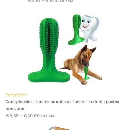
€
8,99
–
€
9,45
su PVM
of
5
0
Dantų šepetėlis šunims, kramtukas šunims su dantų pastos
out
rezervuaru
of
€
9,69
–
€
20,90
su PVM
5