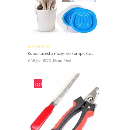
0
Katės tualeto mokymo komplektas
out
€
22,15
€
35,94
su PVM
of
5
-23%