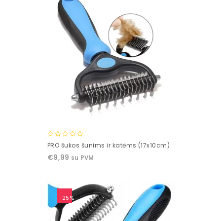
0
PRO šukos šunims ir katėms (17x10cm)
out
€
9,99
su PVM
of
5
-25%