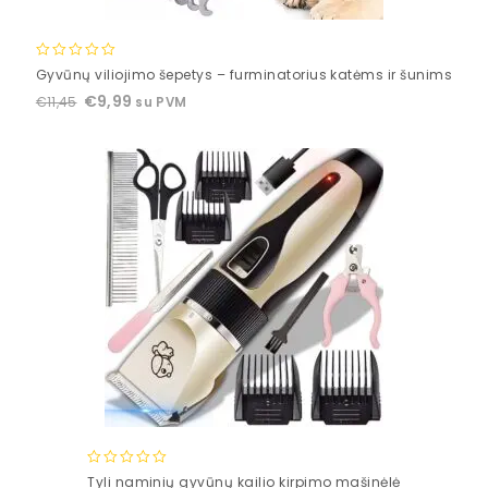
0
Gyvūnų viliojimo šepetys – furminatorius katėms ir šunims
out
€
9,99
€
11,45
su PVM
of
5
0
Tyli naminių gyvūnų kailio kirpimo mašinėlė