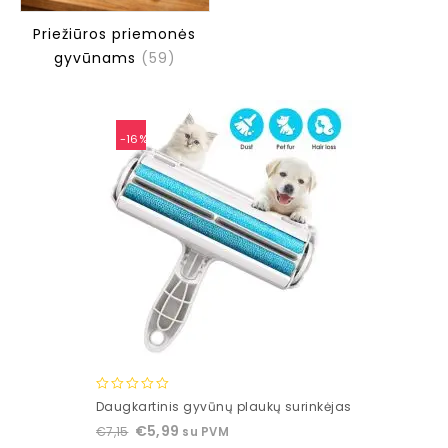
Priežiūros priemonės
gyvūnams
(59)
-16%
0
Daugkartinis gyvūnų plaukų surinkėjas
out
€
5,99
€
7,15
su PVM
of