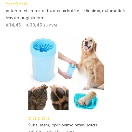
0
Automatinis maisto dozatorius katėms ir šunims, automatinė
out
šėrykla augintiniams
of
€
14,45
–
€
39,45
su PVM
5
0
Šuns letenų apiplovimo rezervuaras
out