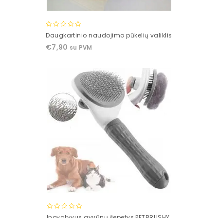
0
Daugkartinio naudojimo pūkelių valiklis
out
€
7,90
su PVM
of
5
0
Inovatyvus gyvūnų šepetys PETBRUSHY