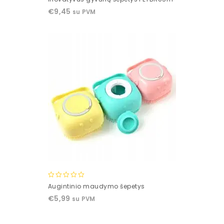
out
€
9,45
su PVM
of
5
0
Augintinio maudymo šepetys
out
€
5,99
su PVM
of
5