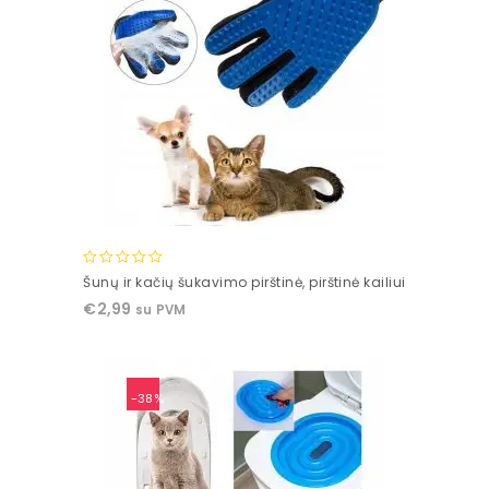
0
Šunų ir kačių šukavimo pirštinė, pirštinė kailiui
out
€
2,99
su PVM
of
5
-38%