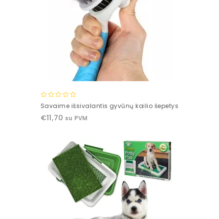
0
Savaime išsivalantis gyvūnų kailio šepetys
out
€
11,70
su PVM
of
5