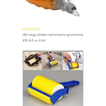
0
LED nagų žirklės naminiams gyvūnams
out
€
8,44
su PVM
of
5