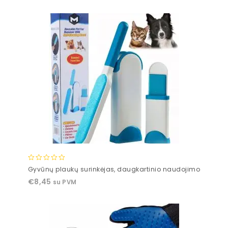
5
0
Gyvūnų plaukų surinkėjas, daugkartinio naudojimo
out
€
8,45
su PVM
of
5