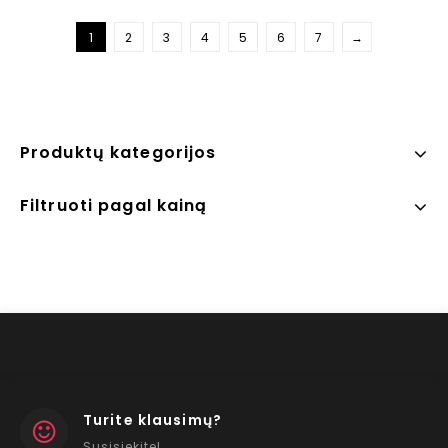
1
2
3
4
5
6
7
→
Produktų kategorijos
Filtruoti pagal kainą
Turite klausimų?
Susisiekite!