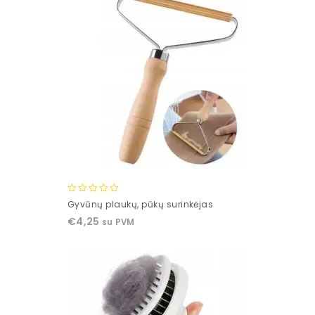
0
Gyvūnų plaukų, pūkų surinkėjas
out
€
4,25
su PVM
of
5