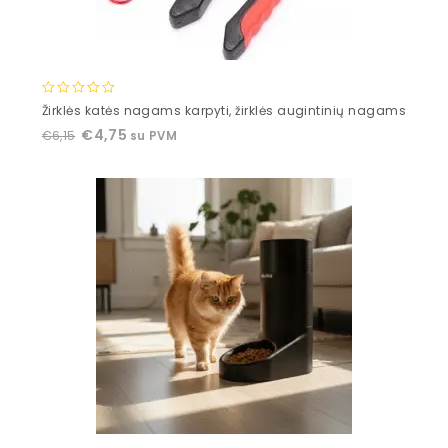
0
Žirklės katės nagams karpyti, žirklės augintinių nagams
out
€
4,75
€
6,15
su PVM
of
5