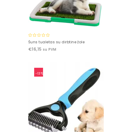
0
Šuns tualetas su dirbtine žole
out
€
16,15
su PVM
of
5
-13%