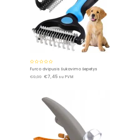
0
Furco dvipusis šukavimo šepetys
out
€
7,45
€
9,99
su PVM
of
5