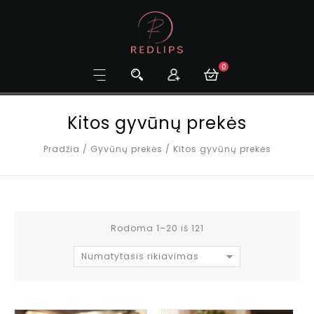
0
Kitos gyvūnų prekės
Pradžia
/
Gyvūnų prekės
/
Kitos gyvūnų prekės
Rodoma 1–20 iš 121
Numatytasis rikiavimas