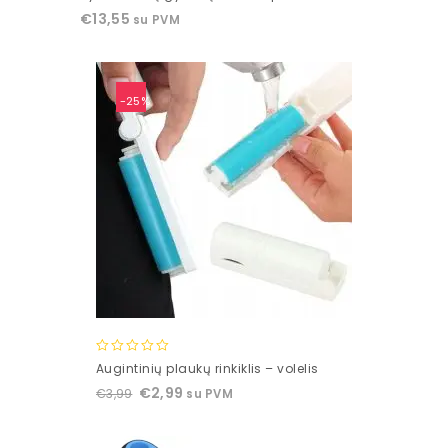
out
€
13,55
su PVM
of
5
-25%
0
Augintinių plaukų rinkiklis – volelis
out
€
2,99
€
3,99
su PVM
of
5