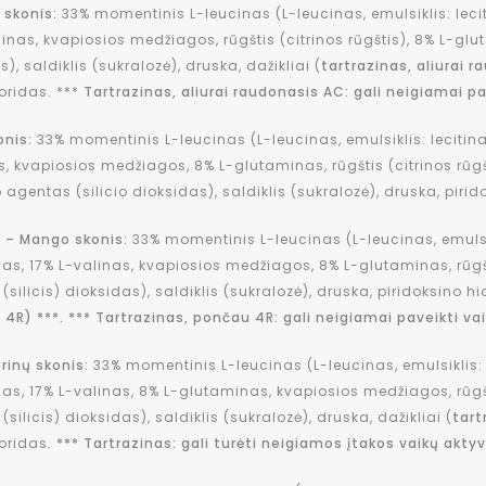
 skonis:
33% momentinis L-leucinas (L-leucinas, emulsiklis: lecit
linas, kvapiosios medžiagos, rūgštis (citrinos rūgštis), 8% L-glu
), saldiklis (sukralozė), druska, dažikliai (
tartrazinas, aliurai 
oridas. ***
Tartrazinas, aliurai raudonasis AC: gali neigiamai p
onis:
33% momentinis L-leucinas (L-leucinas, emulsiklis: lecitina
s, kvapiosios medžiagos, 8% L-glutaminas, rūgštis (citrinos rūgš
o agentas (silicio dioksidas), saldiklis (sukralozė), druska, piri
 – Mango skonis:
33% momentinis L-leucinas (L-leucinas, emulsikl
nas, 17% L-valinas, kvapiosios medžiagos, 8% L-glutaminas, rūgšti
silicis) dioksidas), saldiklis (sukralozė), druska, piridoksino hi
4R) ***. *** Tartrazinas, pončau 4R: gali neigiamai paveikti va
trinų skonis:
33% momentinis L-leucinas (L-leucinas, emulsiklis: l
nas, 17% L-valinas, 8% L-glutaminas, kvapiosios medžiagos, rūgšti
silicis) dioksidas), saldiklis (sukralozė), druska, dažikliai (
tart
oridas.
*** Tartrazinas: gali turėti neigiamos įtakos vaikų akty