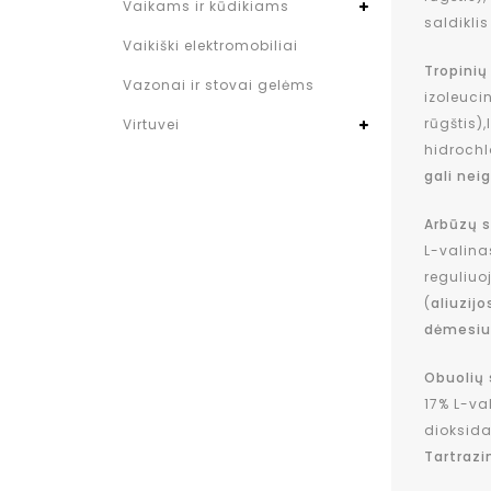
Vaikams ir kūdikiams
saldikli
Vaikiški elektromobiliai
Tropinių
Vazonai ir stovai gelėms
izoleuci
rūgštis)
Virtuvei
hidrochl
gali nei
Arbūzų s
L-valina
reguliuo
(
aliuzij
dėmesiu
Obuolių 
17% L-va
dioksidas
Tartrazi