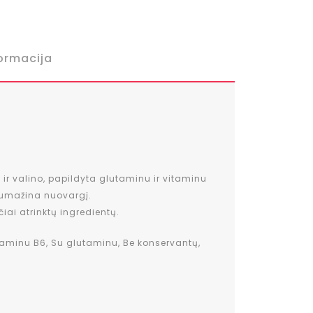
ormacija
o ir valino, papildyta glutaminu ir vitaminu
 sumažina nuovargį.
čiai atrinktų ingredientų.
itaminu B6, Su glutaminu, Be konservantų,