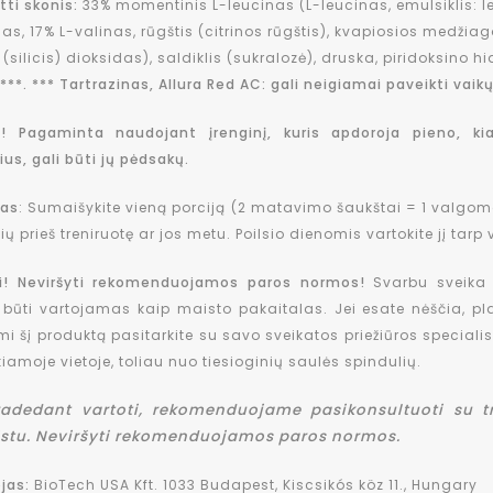
utti skonis:
33% momentinis L-leucinas (L-leucinas, emulsiklis: le
nas, 17% L-valinas, rūgštis (citrinos rūgštis), kvapiosios medžia
(silicis) dioksidas), saldiklis (sukralozė), druska, piridoksino h
***. *** Tartrazinas, Allura Red AC: gali neigiamai paveikti vai
! Pagaminta naudojant įrenginį, kuris apdoroja pieno, kiau
ius, gali būti jų pėdsakų.
mas
: Sumaišykite vieną porciją (2 matavimo šaukštai = 1 valgom
ių prieš treniruotę ar jos metu. Poilsio dienomis vartokite jį tar
ai! Neviršyti rekomenduojamos paros normos!
Svarbu sveika
 būti vartojamas kaip maisto pakaitalas. Jei esate nėščia, pla
i šį produktą pasitarkite su savo sveikatos priežiūros specialis
iamoje vietoje, toliau nuo tiesioginių saulės spindulių.
radedant vartoti, rekomenduojame pasikonsultuoti su t
istu. Neviršyti rekomenduojamos paros normos.
jas:
BioTech USA Kft. 1033 Budapest, Kiscsikós köz 11., Hungary