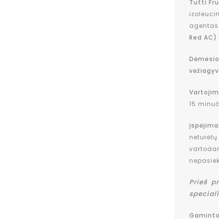
Tutti Fr
izoleuci
agentas 
Red AC) 
Dėmesio
vėžiagyv
Vartoji
15 minuč
Įspėjim
neturėtų
vartodam
nepasiek
Prieš p
special
Gaminto