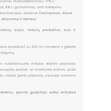
citinai, maltodekstrinas), 17% L-
gos, 8% L-glutaminas, anti-kietėjimo
idrochloridas, dažikliai
(tartrazinas, Allura
kų aktyvumą ir dėmesį.
šinių, sojos, riešutų produktus, žuvį ir
asis šaukštas) su 300 ml vandens ir gerkite
p valgymų.
 ir subalansuota mityba. Maisto papildas
nuojate pastoti ar maitinate krūtimi, prieš
tu. Laikyti gerai uždarytą, sausoje, vaikams
reneriu, sporto gydytoju arba mitybos