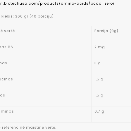
/en.biotechusa.com/products/amino-acids/bcaa_zero/
 kiekis
: 360 gr (40 porcijų)
nė vertė
Porcija (9g)
nas B6
2 mg
inas
3 g
eucinas
1,5 g
nas
1,5 g
aminas
0,7 g
 referencinė maistinė vertė.