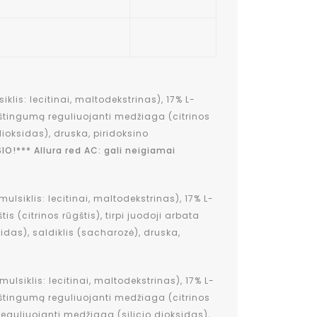
lis: lecitinai, maltodekstrinas), 17% L-
štingumą reguliuojanti medžiaga (citrinos
dioksidas), druska, piridoksino
IO!*** Allura red AC: gali neigiamai
lsiklis: lecitinai, maltodekstrinas), 17% L-
 (citrinos rūgštis), tirpi juodoji arbata
idas), saldiklis (sacharozė), druska,
ulsiklis: lecitinai, maltodekstrinas), 17% L-
štingumą reguliuojanti medžiaga (citrinos
 reguliuojanti medžiaga (silicio dioksidas),