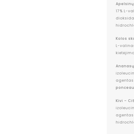
Apelsinų
17% L-va
dioksidas
hidrochl
Kolos sk
L-valina
kietėjim
Ananasų
izoleuci
agentas (
ponceau 
Kivi – Ci
izoleuci
agentas (
hidrochl