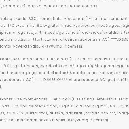
s (sacharozė), druska, piridoksino hidrochloridas.
 vaisių skonis:
33% momentinis L-leucinas (L-leucinas, emulsiklis:
nas, 17% L-valinas, 8% L-glutaminas, kvapiosios medžiagos, rūg
,lipnumą reguliuojanti medžiaga (silicis) dioksidas), saldiklis (s
oridas, dažikliai
(tartrazinas, aliuzijos raudonasis AC) ***.DĖME
giamai paveikti vaikų aktyvumą ir dėmesį.
konis:
33% momentinis L-leucinas (L-leucinas, emulsiklis: lecitin
s, 8% L-glutaminas, kvapiosios medžiagos, rūgštingumą reguliuo
janti medžiaga (silicio dioksidas) ), saldiklis (sukralozė), drusk
os raudonasis AC) ***. DĖMESIO!*** Allura raudona AC: gali turėt
i.
skonis:
33% momentinis L-leucinas (L-leucinas, emulsiklis: leciti
linas, kvapiosios medžiagos, rūgštis (citrinos rūgštis), 8% L-glu
), saldiklis (sukralozė), druska, dažikliai (
tartrazinas
***, indig
nas: gali neigiamai paveikti vaikų aktyvumą ir dėmesį.