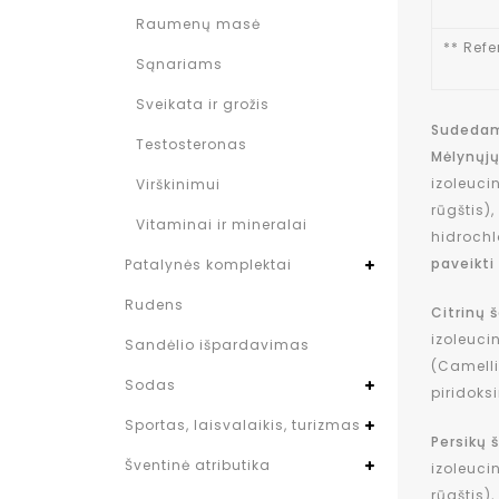
Raumenų masė
** Refe
Sąnariams
Sveikata ir grožis
Sudedam
Testosteronas
Mėlynųjų
izoleuci
Virškinimui
rūgštis)
Vitaminai ir mineralai
hidrochlo
paveikti
Patalynės komplektai
Rudens
Citrinų 
izoleuci
Sandėlio išpardavimas
(Camelli
Sodas
piridoks
Sportas, laisvalaikis, turizmas
Persikų 
Šventinė atributika
izoleuci
rūgštis)