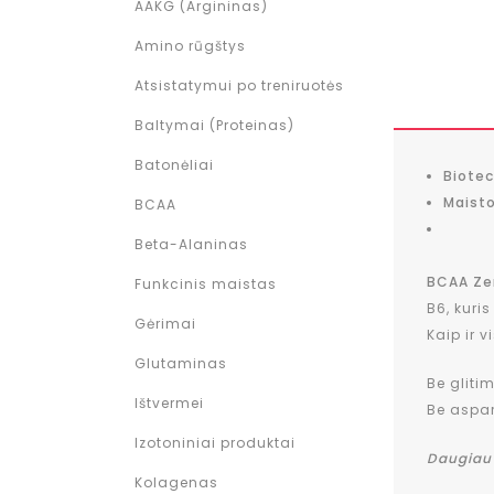
AAKG (Argininas)
Amino rūgštys
Atsistatymui po treniruotės
Baltymai (Proteinas)
Batonėliai
Biote
Maisto
BCAA
Beta-Alaninas
BCAA
Ze
Funkcinis maistas
B6, kuri
Gėrimai
Kaip ir 
Glutaminas
Be gliti
Ištvermei
Be aspa
Izotoniniai produktai
Daugiau 
Kolagenas