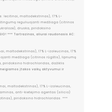
 lecitinai, maltodekstrinas), 17% L-
štingumą reguliuojanti medžiaga (citrinos
ukralozė), druska, piridoksino
SIO! *** Tartrazinas, aliurai raudonasis AC:
ai, maltodekstrinas), 17% L-izoleucinas, 17%
janti medžiaga (citrinos rūgštis), lipnumą
a, piridoksino hidrochloridas, dažiklis
i neigiamos įtakos vaikų aktyvumui ir
nai, maltodekstrinas), 17% L-izoleucinas,
taminas, anti-kietėjimo agentas (silicio)
otinas), piridoksino hidrochloridas. ***