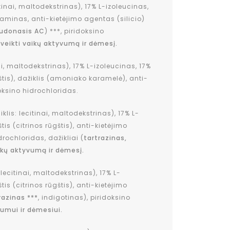
inai, maltodekstrinas), 17% L-izoleucinas,
taminas, anti-kietėjimo agentas (silicio)
raudonasis AC
) ***, piridoksino
aveikti vaikų aktyvumą ir dėmesį.
i, maltodekstrinas), 17% L-izoleucinas, 17%
tis), dažiklis (amoniako karamelė), anti-
doksino hidrochloridas.
is: lecitinai, maltodekstrinas), 17% L-
s (citrinos rūgštis), anti-kietėjimo
drochloridas, dažikliai (
tartrazinas,
ikų aktyvumą ir dėmesį.
ecitinai, maltodekstrinas), 17% L-
s (citrinos rūgštis), anti-kietėjimo
razinas ***
, indigotinas), piridoksino
vumui ir dėmesiui.