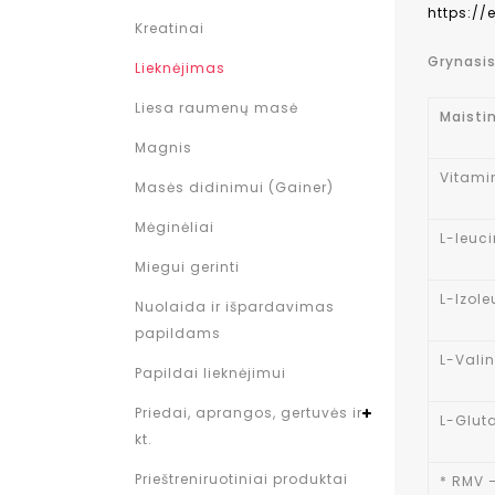
https:/
Kreatinai
Grynasis
Lieknėjimas
Liesa raumenų masė
Maisti
Magnis
Vitami
Masės didinimui (Gainer)
Mėginėliai
L-leuc
Miegui gerinti
L-Izol
Nuolaida ir išpardavimas
papildams
L-Vali
Papildai lieknėjimui
Priedai, aprangos, gertuvės ir
L-Glut
kt.
Prieštreniruotiniai produktai
* RMV –