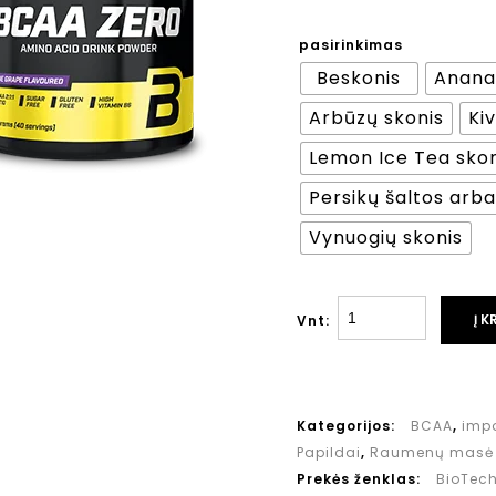
pasirinkimas
Beskonis
Anana
Arbūzų skonis
Ki
Lemon Ice Tea skon
Persikų šaltos arba
Vynuogių skonis
Į K
Vnt:
Kategorijos:
BCAA
,
imp
Papildai
,
Raumenų masė
Prekės ženklas:
BioTec