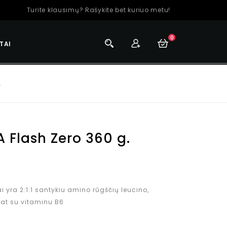
Turite klausimų? Rašykite bet kuriuo metu!
0
TAI
.
 Flash Zero 360 g.
i yra 2:1:1 santykiu amino rūgščių leucino,
 pat su vitaminu B6