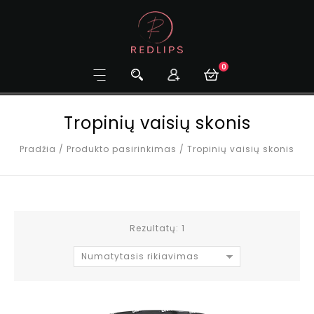
0
Tropinių vaisių skonis
Pradžia
/
Produkto pasirinkimas
/
Tropinių vaisių skonis
Rezultatų: 1
Numatytasis rikiavimas