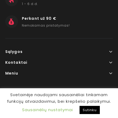
1 - 6 d.d.
Perkant už 90 €
Nemokamas pristatymas!
Sąlygos
Kontaktai
Meniu
Svetainėje naudojami sausainėliai tinkamam
funkcijų atvaizdavimui, bei krepšelio palaikymui.
Copyright © 2026 www.RedLips.lt Prekių išsiuntimas 1-6
Sausainėlių nustatymai
d.d.
Sutinku