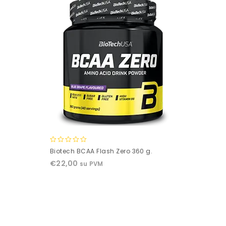
0
Biotech BCAA Flash Zero 360 g.
out
€
22,00
su PVM
of
5