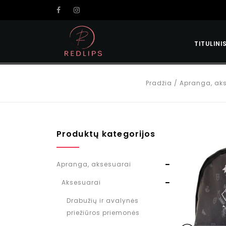
TITULINI
Pradžia
/
Apranga, ak
Produktų kategorijos
Apranga, aksesuarai
Aksesuarai
Drabužių ir avalynės
priežiūros priemonės