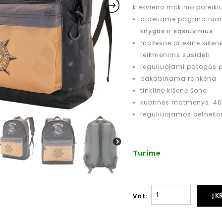
kiekvieno mokinio poreiki
dideliame pagrindiniam
knygas ir sąsiuvinius
mažesnė priekinė kišenė
reikmenims susidėti
reguliuojami patogūs pe
pakabinama rankena
tinklinė kišenė šone
kuprinės matmenys: 40
reguliuojamos petnešo
Turime
Į K
Vnt: