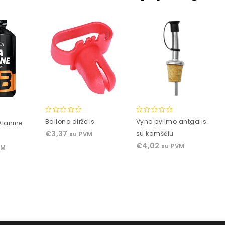
0
0
Baliono dirželis
Vyno pylimo antgalis
Alanine
out
out
€
3,37
su kamščiu
su PVM
of
of
€
4,02
su PVM
5
5
VM