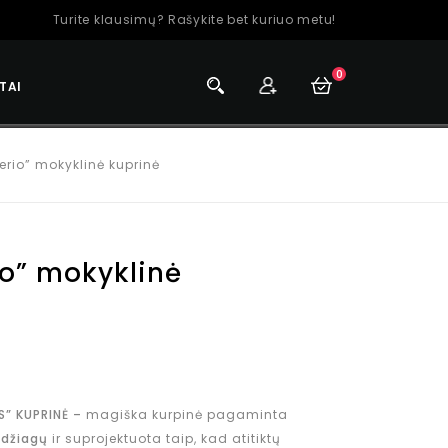
Turite klausimų? Rašykite bet kuriuo metu!
0
TAI
terio” mokyklinė kuprinė
io” mokyklinė
” KUPRINĖ –
magiška kurpinė pagaminta
edžiagų
ir suprojektuota taip, kad atitiktų