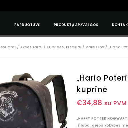
S
PARDUOTUVĖ
PRODUKTŲ APŽVALGOS
KONTAK
sesuarai
/
Aksesuarai
/
Kuprinės, krepšiai
/
Vaikiškos
/
„Hario Po
„Hario Poter
kuprinė
€
34,88
su PVM
„HARRY POTTER HOGWARTS
iš
labai geros kokybės m