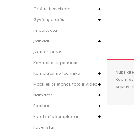
Grožiui ir sveikatai
Gyvūnų prekės
importuota
Įrankiai
Įvairios prekės
Kamuoliai ir pompos
Nukelkit
Kompiuterinė technika
Kuprinės
Mobilieji telefonai, foto ir video
sąsiuvin
Namams
Papildai
Patalynės komplektai
Paveikslai