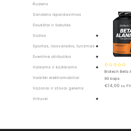
Rudens
Sandėlio išpardavimas
Šaukštai ir šakutės
Sodas
Sportas, laisvalaikis, turizmas
Šventinė atributika
Vaikams ir kūdikiams
0
Biotech Beta 
out
Vaikiški elektromobiliai
90 kaps.
of
€
14,00
su P
5
Vazonai ir stovai gelėms
Virtuvei