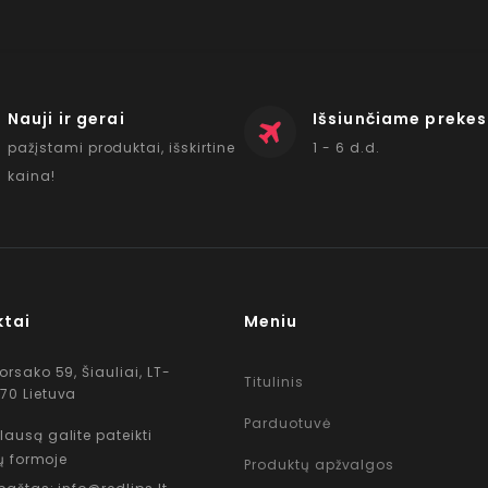
Nauji ir gerai
Išsiunčiame prekes
pažįstami produktai, išskirtine
1 - 6 d.d.
kaina!
ktai
Meniu
Korsako 59, Šiauliai, LT-
Titulinis
70 Lietuva
Parduotuvė
lausą galite pateikti
ų formoje
Produktų apžvalgos