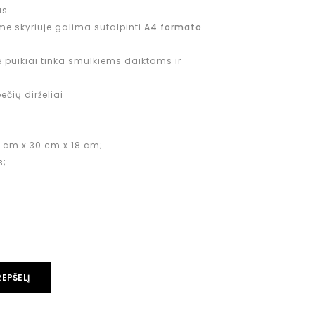
us.
e skyriuje galima sutalpinti
A4 formato
 puikiai tinka smulkiems daiktams ir
čių dirželiai
 cm x 30 cm x 18 cm;
s;
REPŠELĮ