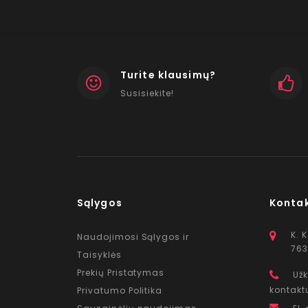
Turite klausimų?
Susisiekite!
Sąlygos
Konta
K. 
Naudojimosi Sąlygos ir
763
Taisyklės
Prekių Pristatymas
Užk
kontakt
Privatumo Politika