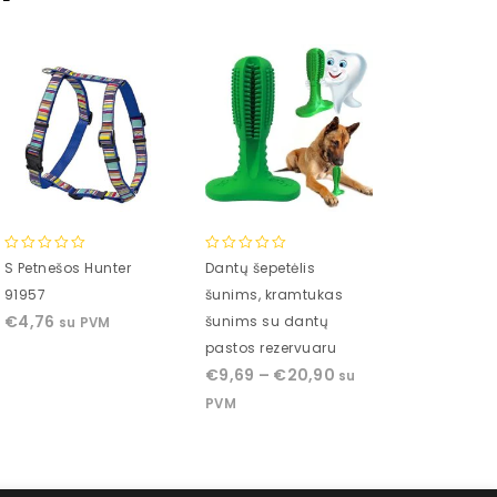
0
0
0
S Petnešos Hunter
Dantų šepetėlis
LED sodo de
out
out
out
91957
šunims, kramtukas
„Povas su LE
of
of
of
€
4,76
šunims su dantų
apšvietimu“
su PVM
5
5
5
€
15,50
pastos rezervuaru
su 
€
9,69
–
€
20,90
su
PVM