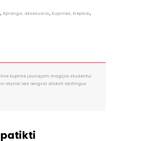
i
,
Apranga, aksesuarai
,
Kuprinės, krepšiai
,
kyklinė kuprinė jaunajam magijos studentui.
skyriai leis lengvai atskirti skirtingus
patikti