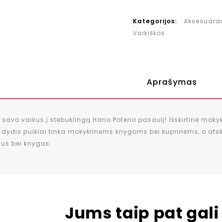
Kategorijos:
Aksesuara
Vaikiškos
Aprašymas
e savo vaikus į stebuklingą Hario Poterio pasaulį! Išskirtinė mo
 dydis puikiai tinka mokyklinėms knygoms bei kuprinėms, o atskiri 
ius bei knygas.
Jums taip pat gali 