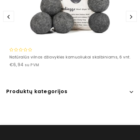
0
Natūralūs vilnos džiovyklės kamuoliukai skalbiniams, 6 vnt.
out
€
6,94
su PVM
of
5
Produktų kategorijos