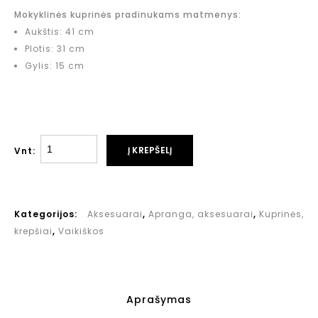
Mokyklinės kuprinės pradinukams matmenys:
Aukštis: 41 cm
Plotis: 31 cm
Gylis: 15 cm
Į KREPŠELĮ
Vnt:
Kategorijos:
Aksesuarai
,
Apranga, aksesuarai
,
Kuprinės,
krepšiai
,
Vaikiškos
Aprašymas