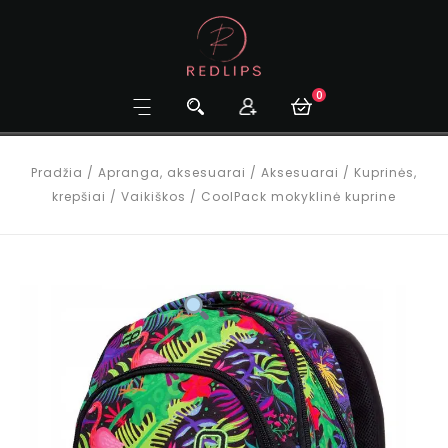
0
Pradžia
/
Apranga, aksesuarai
/
Aksesuarai
/
Kuprinės,
krepšiai
/
Vaikiškos
/
CoolPack mokyklinė kuprine