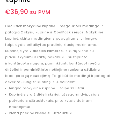
€
36,90
su PVM
CoolPack mokyklinė kuprinė
– mėgaukitės madinga ir
patogia
2
skyrių kuprine iš
CoolPack serijos
. Mokyklinė
kuprinė, skirta madingiems paaugliams. Ji lengva ir
talpi, dydis pritaikytas pradinių klasių mokiniams.
Kuprinėje yra
2 didelės kameros
, iš kurių viena su
plačiu
skyriumi
ir raktų pakabuku. Sustiprinta
ir
kontūruota nugara
, paminkštinti,
kontūruoti pečių
dirželiai ir paminkštinta nešiojimo rankena užtikrina
labai
patogų naudojimą
. Taigi būkite madingi ir patogiai
dėvėkite
„Jungle“
kuprinę iš „CoolPack“!
lengva mokyklinė kuprinė –
talpa 23 litrai
Kuprinėje yra
2 dideli skyriai,
užsegami dvipusiais,
patvariais užtrauktukais, pritaikytais dažnam
naudojimui
viena priekinė kišenė su užtrauktuku