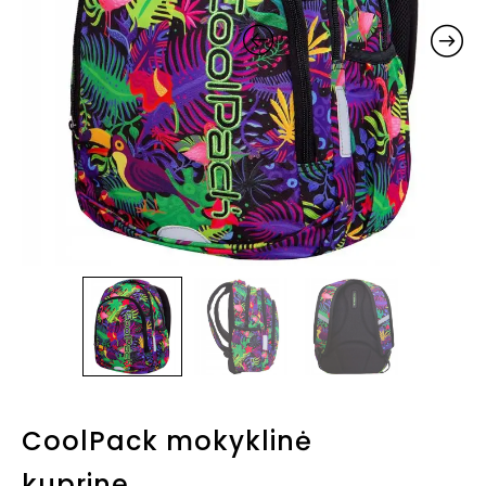
CoolPack mokyklinė
kuprine