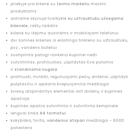
priekyje yra kišenė su
termo maišeliu
maisto
produktams
antrame skyriuje tvarkyklė
su užtrauktuku užsegama
kišenėle
, raktų laikiklis
kišenė su išėjimu ausinėms ir mobiliajam telefonui
dvi šoninės kišenės iš elastingo tinklelio su užtrauktuku,
pvz., vandens buteliui
sustiprinta patogi rankena kuprinei nešti
sutvirtintas, profiliuotas, užpildytas Eva putomis
ir
standinama nugara
profiliuoti, minkšti, reguliuojami pečių dirželiai, užpildyti
putplasčiu ir apdaila kvėpuojančia medžiaga
šviesą atspindintys elementai ant dirželių ir kuprinės
apačioje
kuprinės apačia sutvirtinta ir sutvirtinta kempinėle
lengvai tinka
A4 formatui
kokybiška, tvirta
, vandeniui atspari
medžiaga – 600D
poliesteris