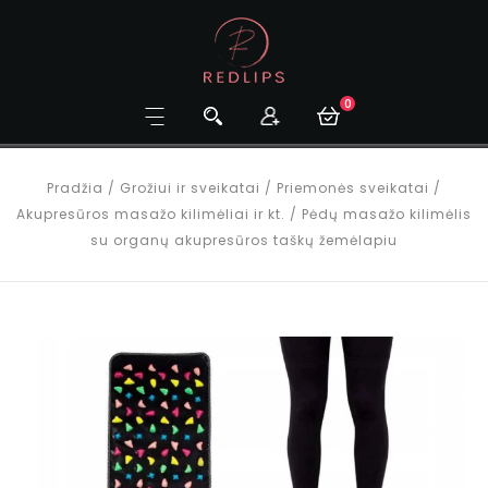
0
Pradžia
/
Grožiui ir sveikatai
/
Priemonės sveikatai
/
Akupresūros masažo kilimėliai ir kt.
/
Pėdų masažo kilimėlis
su organų akupresūros taškų žemėlapiu