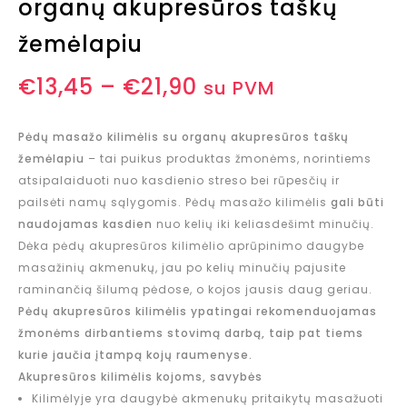
organų akupresūros taškų
žemėlapiu
€
13,45
–
€
21,90
su PVM
Pėdų masažo kilimėlis su organų akupresūros taškų
žemėlapiu
– tai puikus produktas žmonėms, norintiems
atsipalaiduoti nuo kasdienio streso bei rūpesčių ir
pailsėti namų sąlygomis. Pėdų masažo kilimėlis
gali būti
naudojamas kasdien
nuo kelių iki keliasdešimt minučių.
Dėka pėdų akupresūros kilimėlio aprūpinimo daugybe
masažinių akmenukų, jau po kelių minučių pajusite
raminančią šilumą pėdose, o kojos jausis daug geriau.
Pėdų akupresūros kilimėlis ypatingai rekomenduojamas
žmonėms dirbantiems stovimą darbą, taip pat tiems
kurie jaučia įtampą kojų raumenyse.
Akupresūros kilimėlis kojoms, savybės
Kilimėlyje yra daugybė akmenukų pritaikytų masažuoti