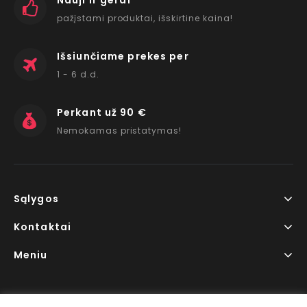
Nauji ir gerai
pažįstami produktai, išskirtine kaina!
Išsiunčiame prekes per
1 - 6 d.d.
Perkant už 90 €
Nemokamas pristatymas!
Sąlygos
Kontaktai
Meniu