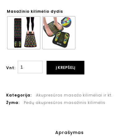
Masažinio kilimėlio dydis
Į KREPŠELĮ
Vnt:
Kategorija:
Akupresūros masažo kilimėliai ir kt.
Žyma:
Pėdų akupresūros masažinis kilimėlis
Aprašymas