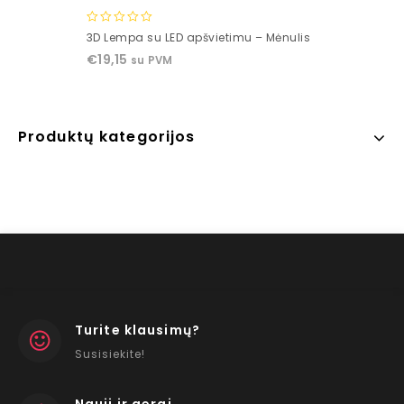
0
3D Lempa su LED apšvietimu – Mėnulis
out
€
19,15
su PVM
of
5
Produktų kategorijos
Turite klausimų?
Susisiekite!