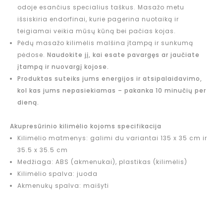
odoje esančius specialius taškus. Masažo metu
išsiskiria endorfinai, kurie pagerina nuotaiką ir
teigiamai veikia mūsų kūną bei pačias kojas.
Pėdų masažo kilimėlis malšina įtampą ir sunkumą
pėdose.
Naudokite jį, kai esate pavargęs ar jaučiate
įtampą ir nuovargį kojose.
Produktas suteiks jums energijos ir atsipalaidavimo,
kol kas jums nepasiekiamas – pakanka 10 minučių per
dieną.
Akupresūrinio kilimėlio kojoms specifikacija
Kilimėlio matmenys: galimi du variantai 135 x 35 cm ir
35.5 x 35.5 cm
Medžiaga: ABS (akmenukai), plastikas (kilimėlis)
Kilimėlio spalva: juoda
Akmenukų spalva: maišyti