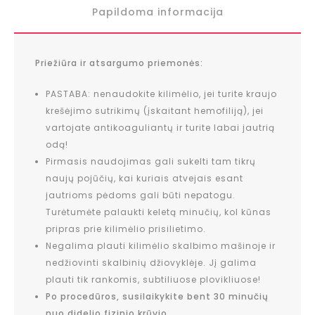
Papildoma informacija
Priežiūra ir atsargumo priemonės:
PASTABA: nenaudokite kilimėlio, jei turite kraujo
krešėjimo sutrikimų (įskaitant hemofiliją), jei
vartojate antikoaguliantų ir turite labai jautrią
odą!
Pirmasis naudojimas gali sukelti tam tikrų
naujų pojūčių, kai kuriais atvejais esant
jautrioms pėdoms gali būti nepatogu.
Turėtumėte palaukti keletą minučių, kol kūnas
pripras prie kilimėlio prisilietimo.
Negalima plauti kilimėlio skalbimo mašinoje ir
nedžiovinti skalbinių džiovyklėje. Jį galima
plauti tik rankomis, subtiliuose plovikliuose!
Po procedūros, susilaikykite bent 30 minučių
nuo didelio fizinio krūvio.