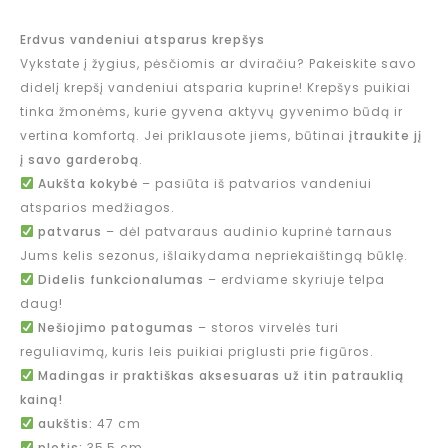
Erdvus vandeniui atsparus krepšys
Vykstate į žygius, pėsčiomis ar dviračiu? Pakeiskite savo
didelį krepšį vandeniui atsparia kuprine! Krepšys puikiai
tinka žmonėms, kurie gyvena aktyvų gyvenimo būdą ir
vertina komfortą. Jei priklausote jiems, būtinai
įtraukite jį
į savo garderobą
.
Aukšta kokybė
– pasiūta iš patvarios vandeniui
atsparios medžiagos.
patvarus
– dėl patvaraus audinio kuprinė tarnaus
Jums kelis sezonus, išlaikydama nepriekaištingą būklę.
Didelis funkcionalumas
– erdviame skyriuje telpa
daug!
Nešiojimo patogumas
– storos virvelės turi
reguliavimą, kuris leis puikiai priglusti prie figūros.
Madingas ir praktiškas aksesuaras už itin patrauklią
kainą!
aukštis:
47 cm
plotis:
35,5 cm