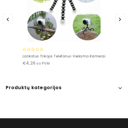
0
Lankstus Trikojis Telefonui-Veiksmo Kamerai
out
€
4,26
su PVM
of
5
Produktų kategorijos