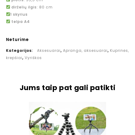
dirželių ilgis:
80 cm
1 skyrius
telpa A4
Neturime
Kategorijos:
Aksesuarai
,
Apranga, aksesuarai
,
Kuprinės,
krepšiai
,
Vyriškos
Jums taip pat gali patikti