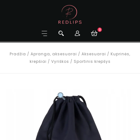
0
Pradžia
/
Apranga, aksesuarai
/
Aksesuarai
/
Kuprinės,
krepšiai
/
Vyriškos
/
Sportinis krepšys