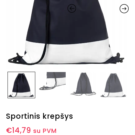
Sportinis krepšys
€
14,79
su PVM