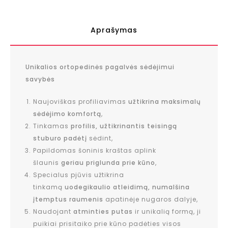
Aprašymas
Unikalios ortopedinės pagalvės sėdėjimui
savybės
Naujoviškas profiliavimas
užtikrina maksimalų
sėdėjimo komfortą
,
Tinkamas
profilis, užtikrinantis teisingą
stuburo padėtį
sėdint,
Papildomas šoninis kraštas aplink
šlaunis
geriau priglunda prie kūno
,
Specialus pjūvis užtikrina
tinkamą
uodegikaulio atleidimą, numalšina
įtemptus raumenis
apatinėje nugaros dalyje,
Naudojant
atminties putas
ir unikalią formą, ji
puikiai prisitaiko prie kūno padėties visos