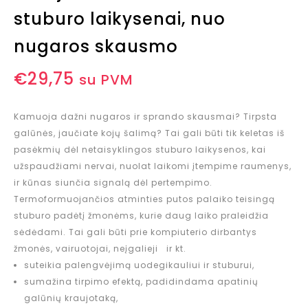
stuburo laikysenai, nuo
nugaros skausmo
€
29,75
su PVM
Kamuoja dažni nugaros ir sprando skausmai? Tirpsta
galūnės, jaučiate kojų šalimą? Tai gali būti tik keletas iš
pasėkmių dėl netaisyklingos stuburo laikysenos, kai
užspaudžiami nervai, nuolat laikomi įtempime raumenys,
ir kūnas siunčia signalą dėl pertempimo.
Termoformuojančios atminties putos palaiko teisingą
stuburo padėtį žmonėms, kurie daug laiko praleidžia
sėdėdami. Tai gali būti prie kompiuterio dirbantys
žmonės, vairuotojai, neįgalieji ir kt.
suteikia palengvėjimą uodegikauliui ir stuburui,
sumažina tirpimo efektą, padidindama apatinių
galūnių kraujotaką,