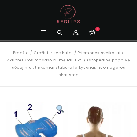
0
Pradžia
/
Grožiui ir sveikatai
/
Priemonės sveikatai
/
Akupresūros masažo kilimėliai ir kt.
/
Ortopedinė pagalvė
sėdėjimui, tinkamai stuburo laikysenai, nuo nugaros
skausmo