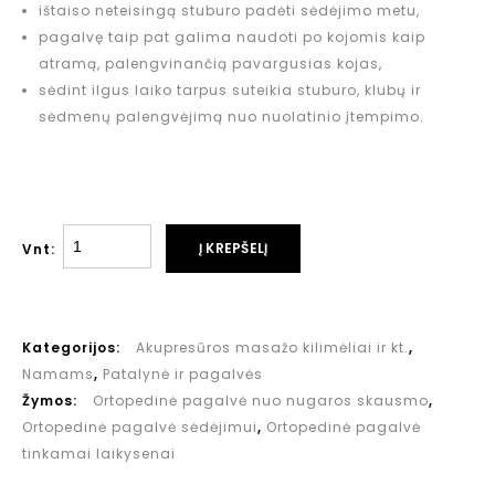
ištaiso neteisingą stuburo padėti sėdėjimo metu,
pagalvę taip pat galima naudoti po kojomis kaip
atramą, palengvinančią pavargusias kojas,
sėdint ilgus laiko tarpus suteikia stuburo, klubų ir
sėdmenų palengvėjimą nuo nuolatinio įtempimo.
Į KREPŠELĮ
Vnt:
Kategorijos:
Akupresūros masažo kilimėliai ir kt.
,
Namams
,
Patalynė ir pagalvės
Žymos:
Ortopedinė pagalvė nuo nugaros skausmo
,
Ortopedinė pagalvė sėdėjimui
,
Ortopedinė pagalvė
tinkamai laikysenai