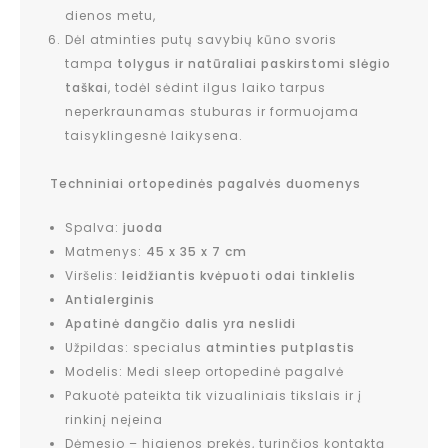
dienos metu,
Dėl atminties putų savybių kūno svoris
tampa
tolygus ir natūraliai paskirstomi slėgio
taškai
, todėl sėdint ilgus laiko tarpus
neperkraunamas stuburas ir formuojama
taisyklingesnė laikysena.
Techniniai ortopedinės pagalvės duomenys
Spalva:
juoda
Matmenys:
45 x 35 x 7 cm
Viršelis:
leidžiantis kvėpuoti odai tinklelis
Antialerginis
Apatinė dangčio dalis yra neslidi
Užpildas: specialus
atminties putplastis
Modelis: Medi sleep ortopedinė pagalvė
Pakuotė pateikta tik vizualiniais tikslais ir į
rinkinį neįeina
Dėmesio – higienos prekės, turinčios kontaktą