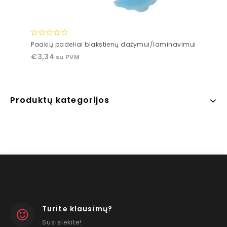
0
Paakių padeliai blakstienų dažymui/laminavimui
out
€
3,34
su PVM
of
5
Produktų kategorijos
Turite klausimų?
Susisiekite!