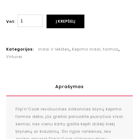
Į KREPŠELĮ
Vnt:
Kategorijos:
Indai ir lėkštės
,
Kepimo indai, formos
,
Virtuvei
Aprašymas
Flip’n’Cook revoliucinės silikoninės blynų kepimo
formos dėka, jūs greitai paruošite pusryčius visai
šeimai, nes vienu kartu galite kepti didelį kiekį
blynelių ar kiaušinių. Dvi ilgos rankenos, leis
greitai apverst Flip’n’Cook silikoninę blynų