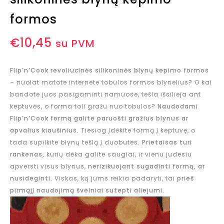
formos
€
10,45
su PVM
Flip’n’Cook revoliucinės silikoninės blynų kepimo formos
– nuolat matote internete tobulos formos blynelius? O kai
bandote juos pasigaminti namuose, tešla išsilieja ant
keptuvės, o forma toli gražu nuo tobulos?
Naudodami
Flip’n’Cook formą galite paruošti gražius blynus ar
apvalius kiaušinius.
Tiesiog įdėkite formą į keptuvę, o
tada supilkite blynų tešlą į duobutes.
Prietaisas turi
rankenas,
kurių dėka galite saugiai, ir vienu judesiu
apversti visus blynus,
nerizikuojant sugadinti formą, ar
nusideginti.
Viskas, ką jums reikia padaryti, tai
prieš
pirmąjį naudojimą švelniai sutepti aliejumi.