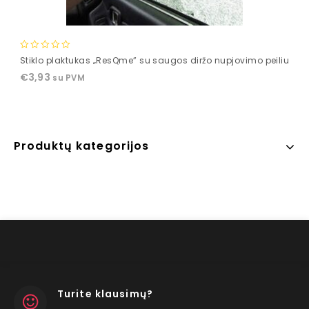
0
Stiklo plaktukas „ResQme” su saugos diržo nupjovimo peiliu
out
€
3,93
su PVM
of
5
Produktų kategorijos
Turite klausimų?