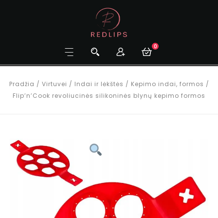
0
Pradžia
/
Virtuvei
/
Indai ir lėkštės
/
Kepimo indai, formos
/
Flip’n’Cook revoliucinės silikoninės blynų kepimo formos