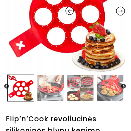
Flip’n’Cook revoliucinės
silikoninės blynų kepimo