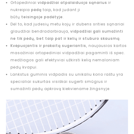
Ortopediniai
vidpadžiai atpalaiduoja sąnarius
ir
nukreipia
pėdą
taip, kad judant ji
būtų
teisingoje padėtyje
.
Dėl to, kad judesių metu kojų ir dubens srities sąnariai
glaudžiai bendradarbiauja,
vidpadžiai gali sumažinti
ne tik pėdų, bet taip pat ir kelių ir stuburo skausmą
.
Kvėpuojantis ir prakaitą sugeriantis,
naujausios kartos
masažiniai ortopediniai vidpadžiai pagaminti iš spec.
medžiagos gali efektyviai užkirsti kelią nemaloniam
pėdų kvapui.
Lankstus guminis vidpadis su unikaliu korio raštu yra
specialiai sukurtas visiškai sugerti smūgius ir
sumažinti pėdų apkrovą kiekviename žingsnyje.