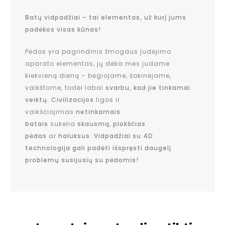
Batų vidpadžiai – tai elementas, už kurį jums
padėkos visas kūnas!
Pėdos yra pagrindinis žmogaus judėjimo
aparato elementas, jų dėka mes judame
kiekvieną dieną – bėgiojame, šokinėjame,
vaikštome, todėl labai
svarbu, kad jie tinkamai
veiktų
.
Civilizacijos
ligos ir
vaikščiojimas
netinkamais
batais
sukelia
skausmą
,
plokščias
pėdas
ar
haluksus
.
Vidpadžiai su 4D
technologija gali padėti išspręsti daugelį
problemų susijusių su pėdomis!