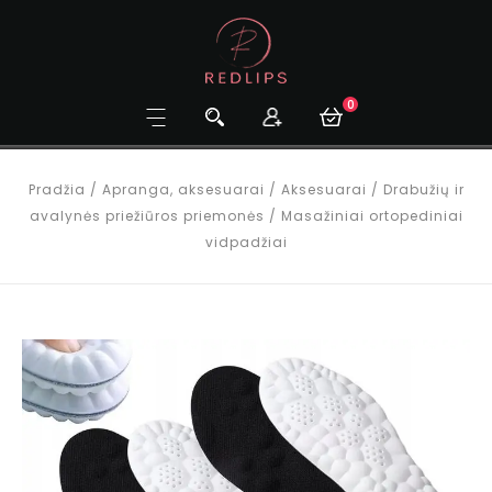
0
Pradžia
/
Apranga, aksesuarai
/
Aksesuarai
/
Drabužių ir
avalynės priežiūros priemonės
/
Masažiniai ortopediniai
vidpadžiai