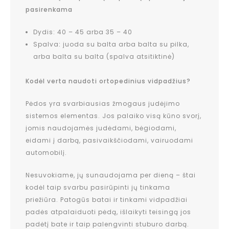
pasirenkama
Dydis: 40 – 45 arba 35 – 40
Spalva
:
juoda su balta arba balta su pilka,
arba balta su balta (spalva atsitiktinė)
Kodėl verta naudoti ortopedinius vidpadžius?
Pėdos yra svarbiausias žmogaus judėjimo
sistemos elementas. Jos palaiko visą kūno svorį,
jomis naudojamės judėdami, bėgiodami,
eidami į darbą, pasivaikščiodami, vairuodami
automobilį.
Nesuvokiame, jų sunaudojama per dieną – štai
kodėl taip svarbu pasirūpinti jų tinkama
priežiūra. Patogūs batai ir tinkami vidpadžiai
padės atpalaiduoti pėdą, išlaikyti teisingą jos
padėtį bate ir taip palengvinti stuburo darbą.