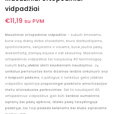
vidpadžiai
€
11,19
su PVM
Masažiniai ortopediniai vidpadžiai
– sukurti žmonėms,
kurie visą dieną dirba stovėdami, biuro darbuotojams,
sportininkams, senjorams ir visiems, kurie jaučia pėdų
diskomfortą, įtampą kojose ir net skausmą. Masažiniai
ortopediniai vidpadžiai tai naujausią 4D technologiją
sukurti
batų įdėklai skirti kasdieniam naudojimui
. Jų
unikalus perforuotas korio dizainas
leidžia cirkuliuoti orui
ir kvėpuoti pėdoms
, o patogus ir lankstus gelio įdėklas
vidpadžio apačioje p
roporcingai paskirsto amortizacijos
metu atsiradusias perkrovimas
. Dėl to naudojant 4D
ortopedinius vidpadžius gali būti
ženkliai sumažinta
sąnarių bei pėdų apkrova, išlaiko pėdą taisyklingoje
padėtyje
, bei taip
padeda kelėnams bei klubo sąnariams