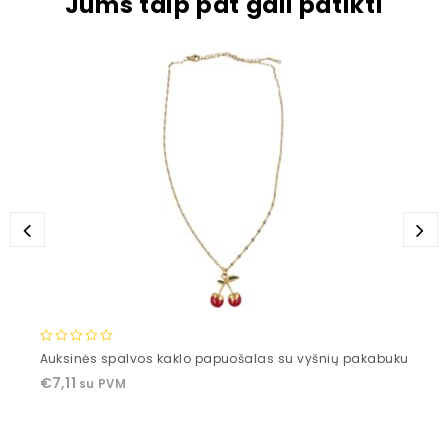
Jums taip pat gali patikti
0
Auksinės spalvos kaklo papuošalas su vyšnių pakabuku
out
€
7,11
su PVM
of
5