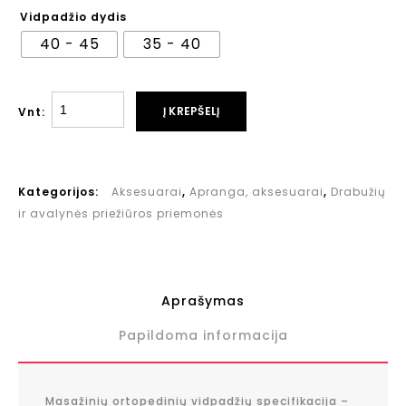
Vidpadžio dydis
40 - 45
35 - 40
Į KREPŠELĮ
Vnt:
Kategorijos:
Aksesuarai
,
Apranga, aksesuarai
,
Drabužių
ir avalynės priežiūros priemonės
Aprašymas
Papildoma informacija
Masažinių ortopedinių vidpadžių specifikacija –