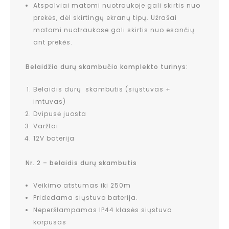
Atspalviai matomi nuotraukoje gali skirtis nuo
prekės, dėl skirtingų ekranų tipų. Užrašai
matomi nuotraukose gali skirtis nuo esančių
ant prekės.
Belaidžio durų skambučio komplekto turinys:
Belaidis durų skambutis (siųstuvas +
imtuvas)
Dvipusė juosta
Varžtai
12V baterija
Nr. 2 – belaidis durų skambutis
Veikimo atstumas iki 250m
Pridedama siųstuvo baterija.
Neperšlampamas IP44 klasės siųstuvo
korpusas