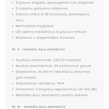
Siųstuvo stogelis, apsaugantis nuo drėgmės!
5 laipsnių garsumo valdymas
Galima rinktis iš 38 įmontuotų skambėjimo
tonų
Mechaninis mygtukas
LED optinis indikatorius siųstuve ir imtuve
Modernus ir elegantiškas dizainas
Nr. 3 – belaidis durų skambutis
Siųstuvo maitinimas: 23A/12V baterija
Muzikos pasirinkimas: 36 polifoniniai garsai
Diapazonas: iki 150 m (dėl kliūčių atstumas
gali mažėti)
Atsparumas vandeniui: IP44
Garsumas: 3 žingsnių reguliavimas (iki 100 dB)
Belaidžio durų skambučio spalva auksinė
Nr. 4 – belaidis durų skambutis