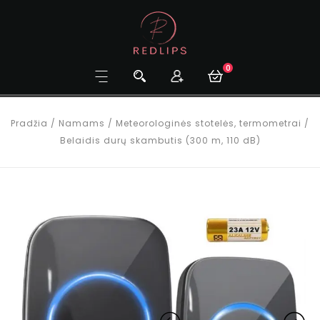
0
Pradžia
/
Namams
/
Meteorologinės stotelės, termometrai
/
Belaidis durų skambutis (300 m, 110 dB)