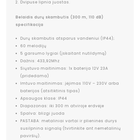
Dvipuse lipnia juostas.
Belaidis durų skambutis (300 m, 110 dB)
specifikacija
Durų skambutis atsparus vandeniui (IP44);
60 melodijų
5 garsumo lygiai (įskaitant nutildymą)
Dažnis: 433,92Mhz
Siųstuvo maitinimas: 1x baterija 12V 23A
(pridedama)
Imtuvo maitinimas: įėjimas 110V – 230V arba
baterijos (atsitiktinis tipas)
Apsaugos klasė: IP44
Diapazonas: iki 300 m atviroje erdvėje
Spalva: blizgi juoda
PASTABA: metaliniai vartai ir plieninės durys
susilpnina signalą (tvirtinkite ant nemetalinių
paviršių).