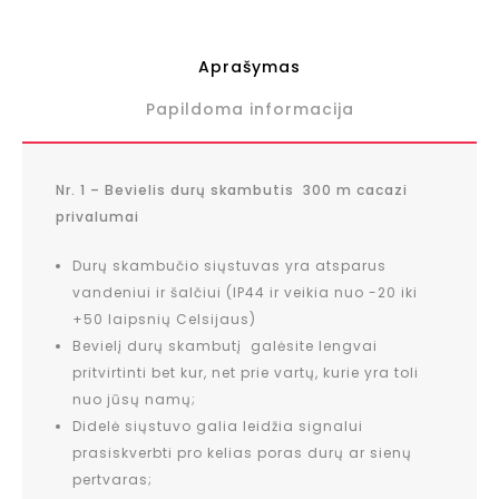
Aprašymas
Papildoma informacija
Nr. 1 – Bevielis durų skambutis 300 m cacazi
privalumai
Durų skambučio siųstuvas yra atsparus
vandeniui ir šalčiui (IP44 ir veikia nuo -20 iki
+50 laipsnių Celsijaus)
Bevielį durų skambutį galėsite lengvai
pritvirtinti bet kur, net prie vartų, kurie yra toli
nuo jūsų namų;
Didelė siųstuvo galia leidžia signalui
prasiskverbti pro kelias poras durų ar sienų
pertvaras;