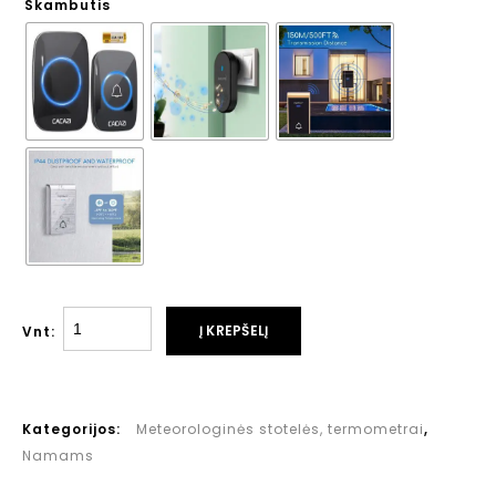
Skambutis
Į KREPŠELĮ
Vnt:
Kategorijos:
Meteorologinės stotelės, termometrai
,
Namams