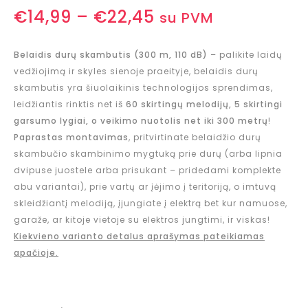
€
14,99
–
€
22,45
su PVM
Belaidis durų skambutis (300 m, 110 dB)
– palikite laidų
vedžiojimą ir skyles sienoje praeityje, belaidis durų
skambutis yra šiuolaikinis technologijos sprendimas,
leidžiantis rinktis net iš
60 skirtingų melodijų, 5 skirtingi
garsumo lygiai, o veikimo nuotolis net iki 300 metrų
!
Paprastas montavimas
, pritvirtinate belaidžio durų
skambučio skambinimo mygtuką prie durų (arba lipnia
dvipuse juostele arba prisukant – pridedami komplekte
abu variantai), prie vartų ar įėjimo į teritoriją, o imtuvą
skleidžiantį melodiją, įjungiate į elektrą bet kur namuose,
garaže, ar kitoje vietoje su elektros jungtimi, ir viskas!
Kiekvieno varianto detalus aprašymas pateikiamas
apačioje.