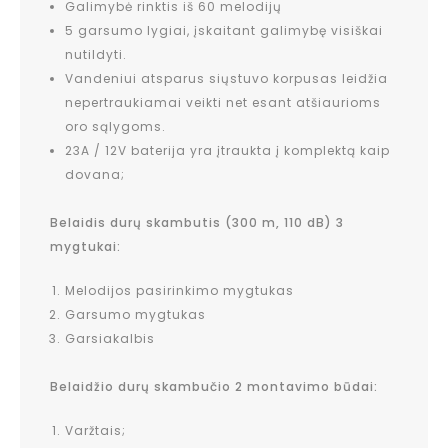
Galimybė rinktis iš 60 melodijų
5 garsumo lygiai, įskaitant galimybę visiškai
nutildyti.
Vandeniui atsparus siųstuvo korpusas leidžia
nepertraukiamai veikti net esant atšiaurioms
oro sąlygoms.
23A / 12V baterija yra įtraukta į komplektą kaip
dovana;
Belaidis durų skambutis (300 m, 110 dB) 3
mygtukai:
Melodijos pasirinkimo mygtukas
Garsumo mygtukas
Garsiakalbis
Belaidžio durų skambučio 2 montavimo būdai:
Varžtais;