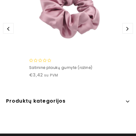
0
Satininė plaukų gumytė (rožinė)
out
€
3,42
su PVM
of
5
Produktų kategorijos