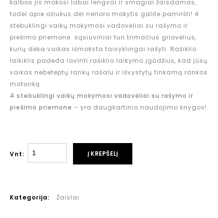
kalbos jis mokosi labai lengvai ir smagiai žaisdamas,
todėl apie ožiukus dėl nenoro mokytis galite pamiršti! 4
stebuklingi vaikų mokymosi vadovėliai su rašymo ir
piešimo priemone sąsiuviniai turi trimačius griovelius,
kurių dėka vaikas išmoksta taisyklingai rašyti. Rašiklio
laikiklis padeda lavinti rašiklio laikymo įgūdžius, kad jūsų
vaikas nebeteptų rankų rašalu ir išvystytų tinkamą rankos
motoriką.
4 stebuklingi vaikų mokymosi vadovėliai su rašymo ir
piešimo priemone
– yra daugkartinio naudojimo knygos!
Į KREPŠELĮ
Vnt:
Kategorija:
Žaislai