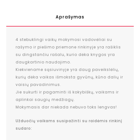
Aprašymas
4 stebuklingi vaikų mokymosi vadovėliai su
rašymo ir piešimo priemone rinkinyje yra rašiklis
su dingstančiu rašalu, kurio dėka knygos yra
daugkartinio naudojimo.
Kiekviename sąsiuvinyje yra daug paveikslėlių,
kurių dėka vaikas išmoksta gyvūnų, kūno dalių ir
vaisių pavadinimus.
Jie sukurti ir pagaminti iš kokybiškų, vaikams ir
aplinkai saugių medžiagų.
Mokymasis dar niekada nebuvo toks lengvas!
Užduočių vaikams susipažinti su raidėmis rinkinį
sudaro: