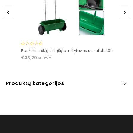
0
Rankinis sėklų ir trąšų barstytuvas su ratais 10L
out
€
33,79
su PVM
of
5
Produktų kategorijos