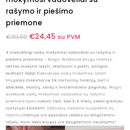
rašymo ir piešimo
priemone
€
24,45
€
39,69
su PVM
4 stebuklingi vaikų mokymosi vadovėliai su rašymo ir
piešimo priemone
– Magic Workbook knygų rinkinys,
skirtas mokytis rašyti, skaičiuoti ir piešti, smagiai
leidžiant laiką
! Kiekvienoje vaikų mokymosi rašyti
knygelėje
mokoma ne tik motorinių funkcijų, bet ir
abėcėlės, skaičių, vardų ir matematikos pagrindų
. Magic
workbook vaikų mokymosi vadovėliai su rašymo
priemone buvo
sukurti tam, kad 3-6 metų vaikai greičiau
vystytųsi žaisdami
. Užduočių vaikams susipažinti su
rašymu
rinkinyje yra specialus rašiklis su dingstančiu
rašalu, kurio dėka knygos yra daugkartinio naudojimo
!