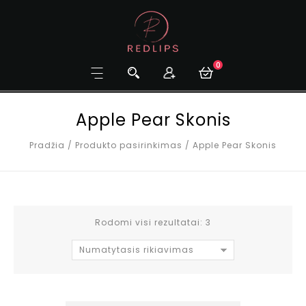
0
Apple Pear Skonis
Pradžia
/
Produkto pasirinkimas
/
Apple Pear Skonis
Rodomi visi rezultatai: 3
Numatytasis rikiavimas