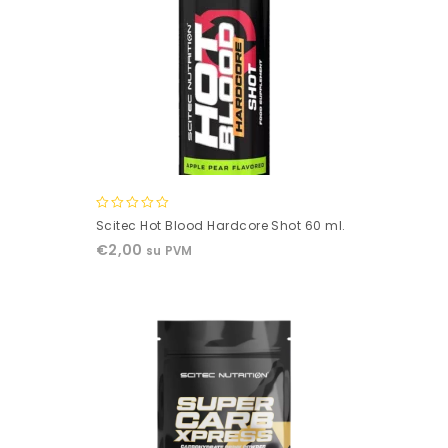
0
Scitec Hot Blood Hardcore Shot 60 ml.
out
€
2,00
su PVM
of
5