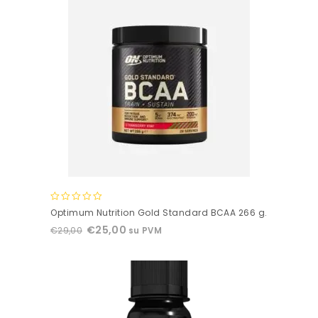
0
Optimum Nutrition Gold Standard BCAA 266 g.
out
€
25,00
€
29,00
su PVM
of
5