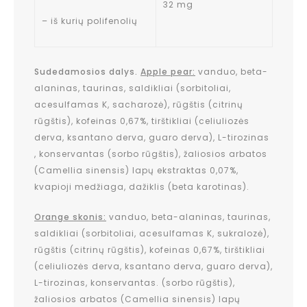
32 mg
– iš kurių polifenolių
Sudedamosios dalys.
Apple pear:
vanduo, beta-
alaninas, taurinas, saldikliai (sorbitoliai,
acesulfamas K, sacharozė), rūgštis (citrinų
rūgštis), kofeinas 0,67%, tirštikliai (celiuliozės
derva, ksantano derva, guaro derva), L-tirozinas
, konservantas (sorbo rūgštis), žaliosios arbatos
(Camellia sinensis) lapų ekstraktas 0,07%,
kvapioji medžiaga, dažiklis (beta karotinas).
Orange skonis:
vanduo, beta-alaninas, taurinas,
saldikliai (sorbitoliai, acesulfamas K, sukralozė),
rūgštis (citrinų rūgštis), kofeinas 0,67%, tirštikliai
(celiuliozės derva, ksantano derva, guaro derva),
L-tirozinas, konservantas. (sorbo rūgštis),
žaliosios arbatos (Camellia sinensis) lapų