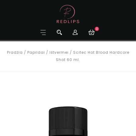
0
Pradžia
/
Papildai
/
Ištvermei
/
Scitec Hot Blood Hardcore
Shot 60 ml.