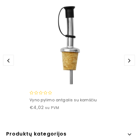
0
Vyno pylimo antgalis su kamščiu
out
€
4,02
su PVM
of
5
Produktų kategorijos