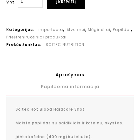
Į KREPŠELĮ
Vnt:
Kategorijos:
importuota
,
Ištvermei
,
Mėginėliai
,
Papildai
,
Prieštreniruotiniai produktai
Prekės ženklas:
SCITEC NUTRITION
Aprašymas
Papildoma informacija
Scitec Hot Blood Hardcore Shot
Maisto papildas su saldikliais ir kofeinu, skystas.
Įdėta kofeino (400 mg/buteliuke).