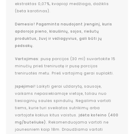
ekstraktas 0,07%, kvapioji medžiaga, dažiklis
(beta karotinas).
Dėmesio! Pagaminta naudojant įrenginį, kuris
apdoroja pieno, kiaušinių, sojos, riešutų
produktus, žuvį ir vėžiagyvius, gali būti jų
pėdsakų.
Vartojimas:
pusę porcijos (30 ml) suvartokite 15
minučių prieš treniruotę ir pusę porcijos
treniruotės metu. Prieš vartojimą gerai suplakti.
Įspėjimai!
Laikyti gerai uždarytą, sausoje,
vaikams nepasiekiamoje vietoje, toliau nuo
tiesioginių saulės spindulių. Negalima vartoti
tiems, kurie turi sveikatos sutrikimų arba
vartojate kokius kitus vaistus.
Įdėta kofeino (400
mg/buteliuke).
Rekomenduojama vartoti ne
jaunesniem kaip 18m. Draudžiama vartoti