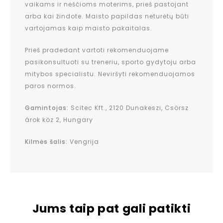
vaikams ir nėščioms moterims, prieš pastojant
arba kai žindote. Maisto papildas neturėtų būti
vartojamas kaip maisto pakaitalas.
Prieš pradedant vartoti rekomenduojame
pasikonsultuoti su treneriu, sporto gydytoju arba
mitybos specialistu. Neviršyti rekomenduojamos
paros normos.
Gamintojas:
Scitec Kft., 2120 Dunakeszi, Csörsz
árok köz 2, Hungary
Kilmės šalis:
Vengrija
Jums taip pat gali patikti