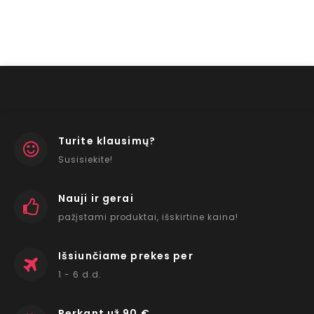
Turite klausimų?
Susisiekite!
Nauji ir gerai
pažįstami produktai, išskirtine kaina!
Išsiunčiame prekes per
1 - 6 d.d.
Perkant už 90 €