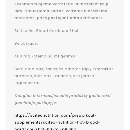
Rekomenduojama vartoti ne jaunesniem kaip
18m. Draudžiama vartoti vaikams ir nėščioms
moterims, prieš pastojant arba kai žindote.
Scitec Hot Blood Hardcore Shot
Be cukraus;
400 mg kofeino 60 ml gėrimo;
Beta alaninas, žaliosios arbatos lapų ekstraktas,
tirozinas, kofeinas, taurinas, visi įprasti
ingredientai.
Daugiau informacijos apie produktą galite rasti
gamintojo puslapyje:
https://scitecnutrition.com/preworkout-
supplements/scitec-nutrition-hot-blood-
hardcore-shot-60-ml-p16303